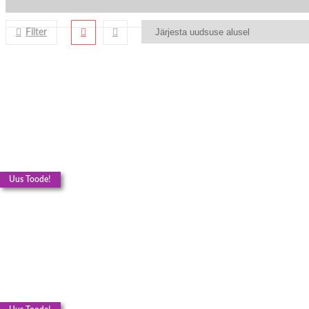
Filter
Uus Toode!