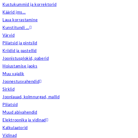
Kustukummid ja korrektorid
Käärid jms…
Laua korrastamine
Kunstitundi …
Värvid
Pliiatsid ja pintslid
Kriidid ja pastellid
Joonistusplokid, paberid
Hoiustamise jaoks
Muu vajalik
Joonestusvahendid
Sirklid
Joonlauad, kolmnurgad, mallid
Pliiatsid
Muud abivahendid
Elektroonika ja vidinad
Kalkulaatorid
Vidinad