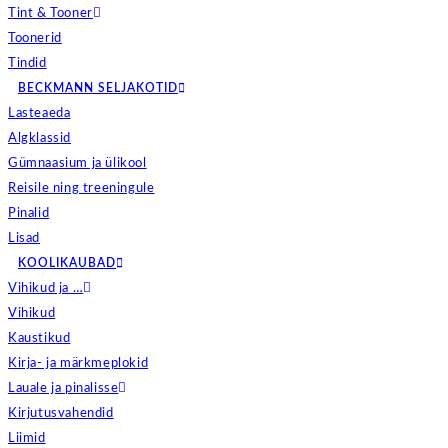
Tint & Tooner
Toonerid
Tindid
BECKMANN SELJAKOTID
Lasteaeda
Algklassid
Gümnaasium ja ülikool
Reisile ning treeningule
Pinalid
Lisad
KOOLIKAUBAD
Vihikud ja …
Vihikud
Kaustikud
Kirja- ja märkmeplokid
Lauale ja pinalisse
Kirjutusvahendid
Liimid