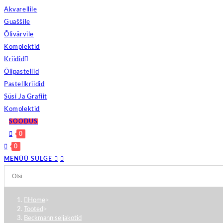
Akvarellile
Guaššile
Õlivärvile
Komplektid
Kriidid
Õlipastellid
Pastellkriidid
Süsi Ja Grafiit
Komplektid
SOODUS
0
0
MENÜÜ
SULGE
Home
>
Tooted
>
Beckmann seljakotid