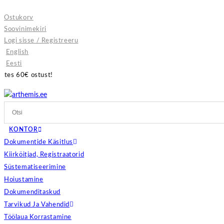
Skip
Ostukorv
to
Soovinimekiri
content
Logi sisse / Registreeru
English
Eesti
KONTOR
Dokumentide Käsitlus
Kiirköitjad, Registraatorid
Süstematiseerimine
Hoiustamine
Dokumenditaskud
Tarvikud Ja Vahendid
Töölaua Korrastamine