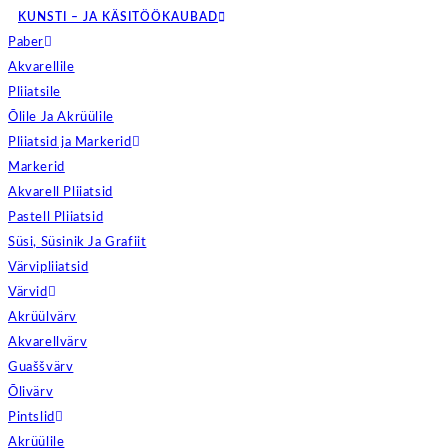
KUNSTI – JA KÄSITÖÖKAUBAD
Paber
Akvarellile
Pliiatsile
Õlile Ja Akrüülile
Pliiatsid ja Markerid
Markerid
Akvarell Pliiatsid
Pastell Pliiatsid
Süsi, Süsinik Ja Grafiit
Värvipliiatsid
Värvid
Akrüülvärv
Akvarellvärv
Guaššvärv
Õlivärv
Pintslid
Akrüülile