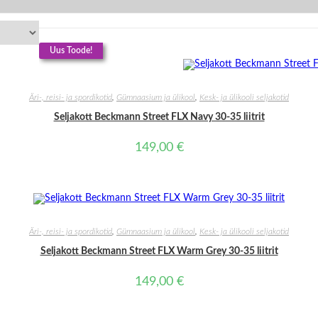
Uus Toode!
LISA KORV
Äri-, reisi- ja spordikotid
,
Gümnaasium ja ülikool
,
Kesk- ja ülikooli seljakotid
Seljakott Beckmann Street FLX Navy 30-35 liitrit
149,00
€
LISA KORVI
Äri-, reisi- ja spordikotid
,
Gümnaasium ja ülikool
,
Kesk- ja ülikooli seljakotid
Seljakott Beckmann Street FLX Warm Grey 30-35 liitrit
149,00
€