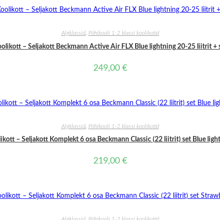
LISA KORVI
Algklassid
,
Põhikooli 1-2 klassi koolikotid
olikott – Seljakott Beckmann Active Air FLX Blue lightning 20-25 liitrit + 
249,00
€
LISA KORVI
Algklassid
,
Põhikooli 1-2 klassi koolikotid
ikott – Seljakott Komplekt 6 osa Beckmann Classic (22 liitrit) set Blue ligh
219,00
€
LISA KORVI
Algklassid
,
Põhikooli 1-2 klassi koolikotid