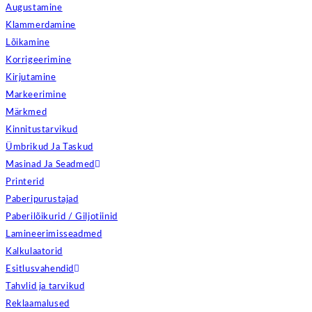
Augustamine
Klammerdamine
Lõikamine
Korrigeerimine
Kirjutamine
Markeerimine
Märkmed
Kinnitustarvikud
Ümbrikud Ja Taskud
Masinad Ja Seadmed
Printerid
Paberipurustajad
Paberilõikurid / Giljotiinid
Lamineerimisseadmed
Kalkulaatorid
Esitlusvahendid
Tahvlid ja tarvikud
Reklaamalused