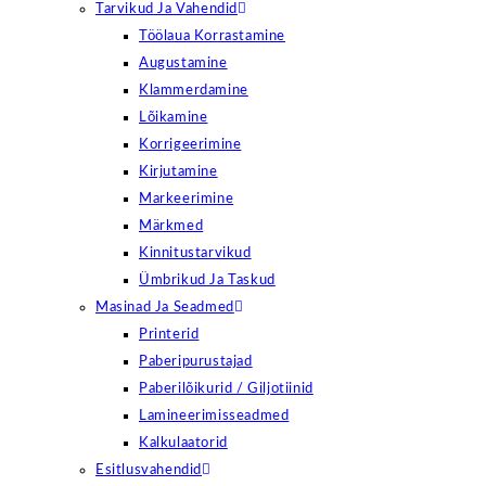
Tarvikud Ja Vahendid
Töölaua Korrastamine
Augustamine
Klammerdamine
Lõikamine
Korrigeerimine
Kirjutamine
Markeerimine
Märkmed
Kinnitustarvikud
Ümbrikud Ja Taskud
Masinad Ja Seadmed
Printerid
Paberipurustajad
Paberilõikurid / Giljotiinid
Lamineerimisseadmed
Kalkulaatorid
Esitlusvahendid