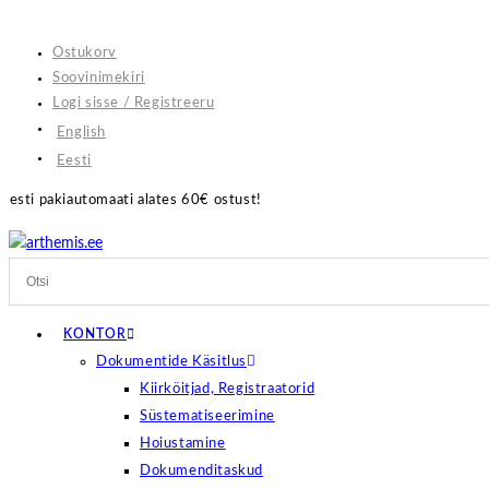
Skip
to
Ostukorv
content
Soovinimekiri
Logi sisse / Registreeru
English
Eesti
 alates 60€ ostust!
KONTOR
Dokumentide Käsitlus
Kiirköitjad, Registraatorid
Süstematiseerimine
Hoiustamine
Dokumenditaskud