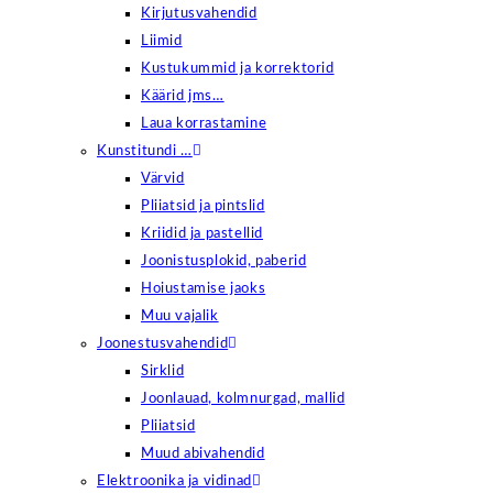
Kirjutusvahendid
Liimid
Kustukummid ja korrektorid
Käärid jms…
Laua korrastamine
Kunstitundi …
Värvid
Pliiatsid ja pintslid
Kriidid ja pastellid
Joonistusplokid, paberid
Hoiustamise jaoks
Muu vajalik
Joonestusvahendid
Sirklid
Joonlauad, kolmnurgad, mallid
Pliiatsid
Muud abivahendid
Elektroonika ja vidinad