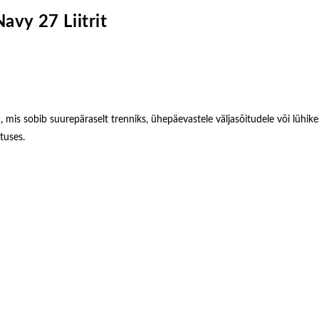
avy 27 Liitrit
mis sobib suurepäraselt trenniks, ühepäevastele väljasõitudele või lühikes
tuses.