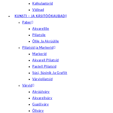
Kalkulaatorid
Vidinad
KUNSTI – JA KÄSITÖÖKAUBAD
Paber
Akvarellile
Pliiatsile
Õlile Ja Akrüülile
Pliiatsid ja Markerid
Markerid
Akvarell Pliiatsid
Pastell Pliiatsid
Süsi, Süsinik Ja Grafiit
Värvipliiatsid
Värvid
Akrüülvärv
Akvarellvärv
Guaššvärv
Õlivärv