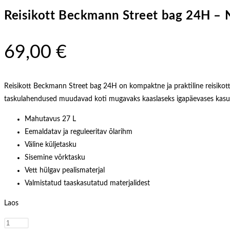
Reisikott Beckmann Street bag 24H – N
69,00
€
Reisikott Beckmann Street bag 24H on kompaktne ja praktiline reisikott, 
taskulahendused muudavad koti mugavaks kaaslaseks igapäevases kasu
Mahutavus 27 L
Eemaldatav ja reguleeritav õlarihm
Väline küljetasku
Sisemine võrktasku
Vett hülgav pealismaterjal
Valmistatud taaskasutatud materjalidest
Laos
Reisikott