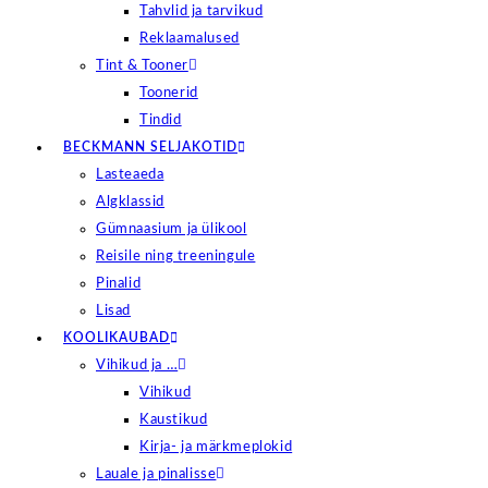
Tahvlid ja tarvikud
Reklaamalused
Tint & Tooner
Toonerid
Tindid
BECKMANN SELJAKOTID
Lasteaeda
Algklassid
Gümnaasium ja ülikool
Reisile ning treeningule
Pinalid
Lisad
KOOLIKAUBAD
Vihikud ja …
Vihikud
Kaustikud
Kirja- ja märkmeplokid
Lauale ja pinalisse