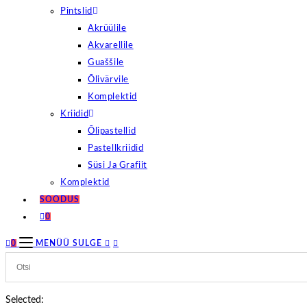
Pintslid
Akrüülile
Akvarellile
Guaššile
Õlivärvile
Komplektid
Kriidid
Õlipastellid
Pastellkriidid
Süsi Ja Grafiit
Komplektid
SOODUS
0
0
MENÜÜ
SULGE
Selected: