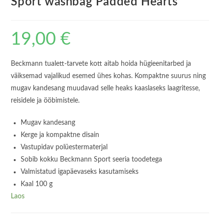
Sport washbag Padded Hearts
19,00
€
Beckmann tualett-tarvete kott aitab hoida hügieenitarbed ja
väiksemad vajalikud esemed ühes kohas. Kompaktne suurus ning
mugav kandesang muudavad selle heaks kaaslaseks laagritesse,
reisidele ja ööbimistele.
Mugav kandesang
Kerge ja kompaktne disain
Vastupidav polüestermaterjal
Sobib kokku Beckmann Sport seeria toodetega
Valmistatud igapäevaseks kasutamiseks
Kaal 100 g
Laos