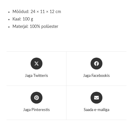
Mõõdud: 24 × 11 × 12 cm
Kaal: 100 g
Materjal: 100% polüester
Opens
Opens
in
in
a
a
Jaga Twitteris
Jaga Facebookis
new
new
window
window
Opens
Opens
in
in
a
a
Jaga Pinterestis
Saada e-mailiga
new
new
window
window