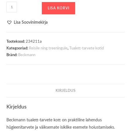
Tualett-
LISA KORVI
Tarvete
kott
Lisa Soovinimekirja
Beckmann
Sport
washbag
Tootekood:
234211a
Kategooriad:
Reisile ning treeningule
,
Tualett-tarvete kotid
Padded
Bränd:
Beckmann
Hearts
kogus
KIRJELDUS
Kirjeldus
Beckmann tualett-tarvete kott on praktiline lahendus
hügieenitarvete ja väiksemate isiklike esemete hoiustamiseks.