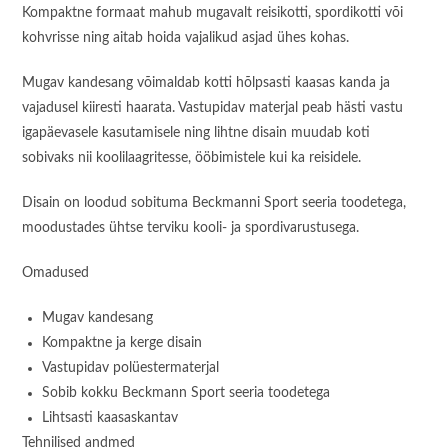
Kompaktne formaat mahub mugavalt reisikotti, spordikotti või
kohvrisse ning aitab hoida vajalikud asjad ühes kohas.
Mugav kandesang võimaldab kotti hõlpsasti kaasas kanda ja
vajadusel kiiresti haarata. Vastupidav materjal peab hästi vastu
igapäevasele kasutamisele ning lihtne disain muudab koti
sobivaks nii koolilaagritesse, ööbimistele kui ka reisidele.
Disain on loodud sobituma Beckmanni Sport seeria toodetega,
moodustades ühtse terviku kooli- ja spordivarustusega.
Omadused
Mugav kandesang
Kompaktne ja kerge disain
Vastupidav polüestermaterjal
Sobib kokku Beckmann Sport seeria toodetega
Lihtsasti kaasaskantav
Tehnilised andmed