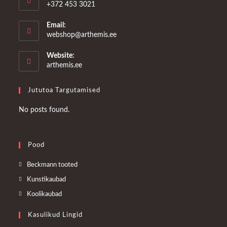
+372 453 3021
Email:
Opens
webshop@arthemis.ee
in
your
Website:
application
arthemis.ee
Jututoa Targutamised
No posts found.
Pood
Opens
Beckmann tooted
in
Opens
Kunstikaubad
a
in
Opens
Koolikaubad
new
a
in
tab
Kasulikud Lingid
new
a