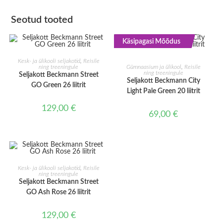
Seotud tooted
Käsipagasi Mõõdus
LISA KORVI
LISA KORVI
Kesk- ja ülikooli seljakotid
,
Reisile
ning treeningule
Gümnaasium ja ülikool
,
Reisile
ning treeningule
Seljakott Beckmann Street
Seljakott Beckmann City
GO Green 26 liitrit
Light Pale Green 20 liitrit
129,00
€
69,00
€
LISA KORVI
Kesk- ja ülikooli seljakotid
,
Reisile
ning treeningule
Seljakott Beckmann Street
GO Ash Rose 26 liitrit
129,00
€