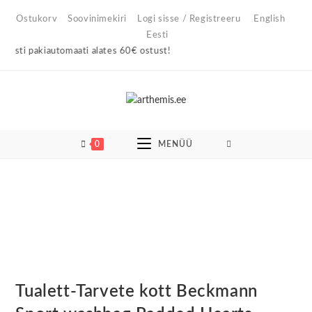
Skip
Ostukorv
Soovinimekiri
Logi sisse / Registreeru
English
to
Eesti
content
ti pakiautomaati alates 60€ ostust!
0
MENÜÜ
Tualett-Tarvete kott Beckmann