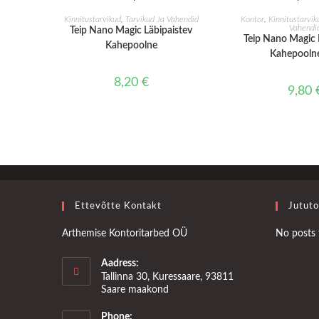
LISA KORVI
LISA KO
Kinnitustarvikud
,
Tarvikud Ja Vahendid
Kontor
,
Kinnitustarvik
Vahendi
Teip Nano Magic Läbipaistev
Teip Nano Magic 
Kahepoolne
Kahepooln
8,20
€
9,80
Ettevõtte Kontakt
Jututo
Arthemise Kontoritarbed OÜ
No posts 
Aadress:
Tallinna 30, Kuressaare, 93811
Saare maakond
Phone: