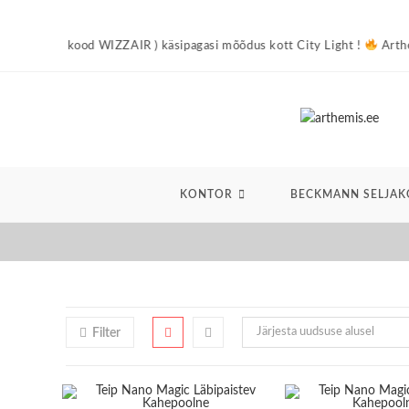
Skip
to
naga ( kood WIZZAIR ) käsipagasi mõõdus kott City Light !
Arthemis 
content
KONTOR
BECKMANN SELJAK
Järjesta uudsuse alusel
Filter