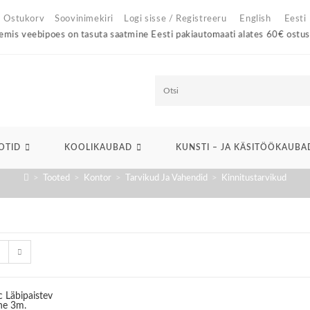
Ostukorv
Soovinimekiri
Logi sisse / Registreeru
English
Eesti
veebipoes on tasuta saatmine Eesti pakiautomaati alates 60€ ostust!
O
t
s
OTID
KOOLIKAUBAD
KUNSTI – JA KÄSITÖÖKAUBA
i
>
Tooted
>
Kontor
>
Tarvikud Ja Vahendid
>
Kinnitustarvikud