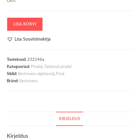
Laos
Kolme
LISA KORVI
Lukuga
Pinal
Lisa Soovinimekirja
Beckmann
Sport
Jr.
Tootekood:
232146a
Kategooriad:
Pinalid
,
Täidetud pinalid
Black
Sildid:
Beckmann algklassid
,
Pinal
kogus
Bränd:
Beckmann
KIRJELDUS
Kirjeldus