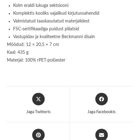
Kolm eraldi lukuga sektsiooni
Komplektis kooliks vajalikud kirjutusvahendid
Valmistatud taaskasutatud materjalidest
FSC-sertifikaadiga puidust pliiatsid
Vastupidav ja kvaliteetne Beckmanni disain
Mõõdud: 12 × 20,5 × 7 cm
Kaal: 435 g
Materjal: 100% rPET-polüester
Opens
Opens
in
in
a
a
Jaga Twitteris
Jaga Facebookis
new
new
window
window
Opens
Opens
in
in