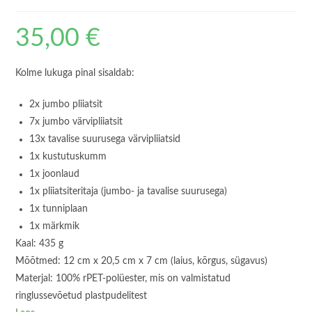
35,00
€
Kolme lukuga pinal sisaldab:
2x jumbo pliiatsit
7x jumbo värvipliiatsit
13x tavalise suurusega värvipliiatsid
1x kustutuskumm
1x joonlaud
1x pliiatsiteritaja (jumbo- ja tavalise suurusega)
1x tunniplaan
1x märkmik
Kaal: 435 g
Mõõtmed: 12 cm x 20,5 cm x 7 cm (laius, kõrgus, sügavus)
Materjal: 100% rPET-polüester, mis on valmistatud
ringlussevõetud plastpudelitest