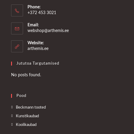
Phone:
+372 453 3021
Email:
Opens
webshop@arthemis.ee
in
your
Website:
application
arthemis.ee
Jututoa Targutamised
No posts found.
Pood
Opens
Beckmann tooted
in
Opens
Kunstikaubad
a
in
Opens
Koolikaubad
new
a
in