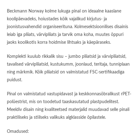
Beckmann Norway kolme lukuga pinal on ideaalne kaaslane
koolipäevadeks, hoiustades kõik vajalikud kirjutus- ja
joonistusvahendid organiseerituna. Kolmesektsioonilises disainis
leiab iga pliiats, värvipliiats ja tarvik oma koha, muutes õppuri
jaoks koolikotis korra hoidmise lihtsaks ja käepäraseks.
Komplekti kuulub rikkalik sisu – jumbo pliiatsid ja värvipliiatsid,
tavalised värvipliiatsid, kustukumm, joonlaud, teritaja, tunniplaan
ning märkmik. Kõik pliiatsid on valmistatud FSC-sertifikaadiga
puidust.
Pinal on valmistatud vastupidavast ja keskkonnasõbralikust rPET-
polüestrist, mis on toodetud taaskasutatud plastpudelitest.
Meeldiv disain ning kvaliteetsed materjalid muudavad selle pinali
praktiliseks ja stiilseks valikuks algklasside õpilastele.
Omadused: