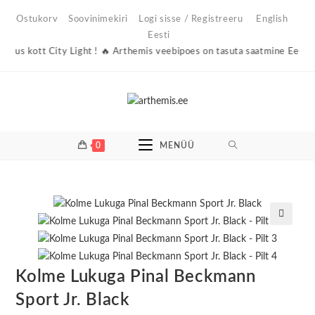
Skip
Ostukorv
Soovinimekiri
Logi sisse / Registreeru
English
to
Eesti
content
s kott City Light ! 🔥 Arthemis veebipoes on tasuta saatmine Eesti paki
0
MENÜÜ
🔍
Kolme Lukuga Pinal Beckmann
Sport Jr. Black