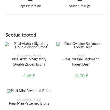
a
a
Jaga Pinterestis
Saada e-mailiga
new
new
window
window
Seotud tooted
LISA KORVI
LISA KORVI
Kirjutamine
,
Pinalid
Pinalid
Pinal Ataturk Signatory
Pinal Ovaalne Beckmann
Double Zipped Brons
Forest Deer
4,46
€
19,00
€
LISA KORVI
Kirjutamine
,
Pinalid
Pinal Mini Patterned Brons