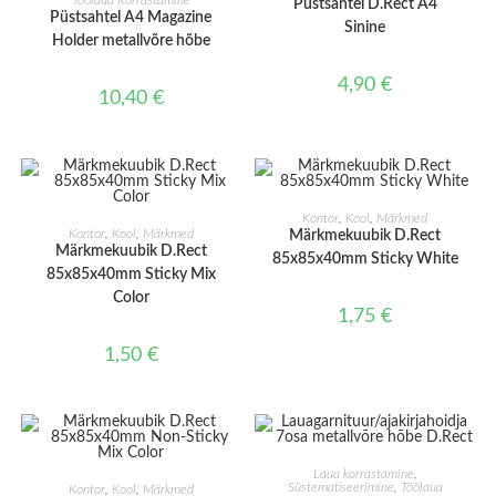
Töölaua Korrastamine
Püstsahtel D.Rect A4
Püstsahtel A4 Magazine
Sinine
Holder metallvõre hõbe
4,90
€
10,40
€
LISA KORVI
Kontor
,
Kool
,
Märkmed
LISA KORVI
Kontor
,
Kool
,
Märkmed
Märkmekuubik D.Rect
Märkmekuubik D.Rect
85x85x40mm Sticky White
85x85x40mm Sticky Mix
Color
1,75
€
1,50
€
LISA KORVI
Laua korrastamine
,
LISA KORVI
Süstematiseerimine
,
Töölaua
Kontor
,
Kool
,
Märkmed