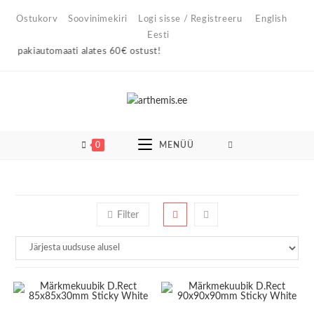
Skip
Ostukorv
Soovinimekiri
Logi sisse / Registreeru
English
to
Eesti
content
 pakiautomaati alates 60€ ostust!
0
MENÜÜ
Filter