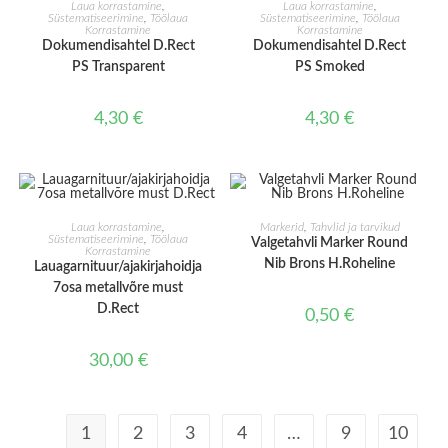
LISA KORVI
LISA KORVI
Laua korrastamine
,
Laua korrastamine
,
Süstematiseerimine
,
Töölaua
Süstematiseerimine
,
Töölaua
Korrastamine
Korrastamine
Dokumendisahtel D.Rect
Dokumendisahtel D.Rect
PS Transparent
PS Smoked
4,30
€
4,30
€
LISA KORVI
LISA KORVI
Laua korrastamine
,
Markerid
,
Tahvlid ja tarvikud
Süstematiseerimine
,
Töölaua
Valgetahvli Marker Round
Korrastamine
Nib Brons H.Roheline
Lauagarnituur/ajakirjahoidja
7osa metallvõre must
D.Rect
0,50
€
30,00
€
1
2
3
4
…
9
10