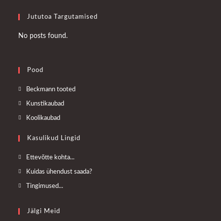
Jututoa Targutamised
No posts found.
Pood
Opens
Beckmann tooted
in
Opens
Kunstikaubad
a
in
Opens
Koolikaubad
new
a
in
tab
Kasulikud Lingid
new
a
tab
new
Opens
Ettevõtte kohta...
tab
in
Opens
Kuidas ühendust saada?
a
in
Opens
Tingimused...
new
a
in
tab
new
a
Jälgi Meid
tab