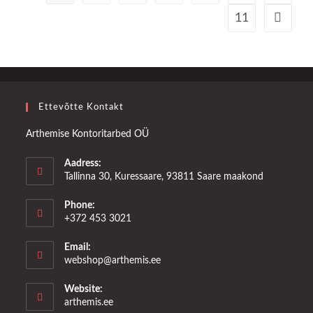
11
Ettevõtte Kontakt
Arthemise Kontoritarbed OÜ
Aadress:
Tallinna 30, Kuressaare, 93811 Saare maakond
Phone:
+372 453 3021
Email:
Opens
webshop@arthemis.ee
in
your
Website:
application
arthemis.ee