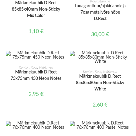
Korrastamine
Märkmekuubik D.Rect
Lauagarnituur/ajakirjahoidja
85x85x40mm Non-Sticky
7osa metallvõre hõbe
Mix Color
D.Rect
1,10
€
30,00
€
LISA KORVI
Kontor
,
Kool
,
Märkmed
LISA KORVI
Kontor
,
Kool
,
Märkmed
Märkmekuubik D.Rect
Märkmekuubik D.Rect
75x75mm 450 Neon Notes
85x85x80mm Non-Sticky
White
2,95
€
2,60
€
LISA KORVI
LISA KORVI