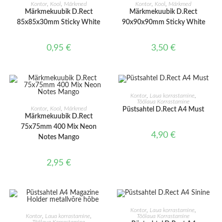
LISA KORVI
LISA KORVI
Kontor
,
Kool
,
Märkmed
Kontor
,
Kool
,
Märkmed
Märkmekuubik D.Rect
Märkmekuubik D.Rect
85x85x30mm Sticky White
90x90x90mm Sticky White
0,95
€
3,50
€
LISA KORVI
Kontor
,
Laua korrastamine
,
Töölaua Korrastamine
LISA KORVI
Kontor
,
Kool
,
Märkmed
Püstsahtel D.Rect A4 Must
Märkmekuubik D.Rect
75x75mm 400 Mix Neon
4,90
€
Notes Mango
2,95
€
LISA KORVI
Kontor
,
Laua korrastamine
,
LISA KORVI
Kontor
,
Laua korrastamine
,
Töölaua Korrastamine