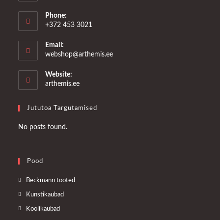
Phone:
+372 453 3021
Email:
Opens
webshop@arthemis.ee
in
your
Website:
application
arthemis.ee
Jututoa Targutamised
No posts found.
Pood
Opens
Beckmann tooted
in
Opens
Kunstikaubad
a
in
Opens
Koolikaubad
new
a