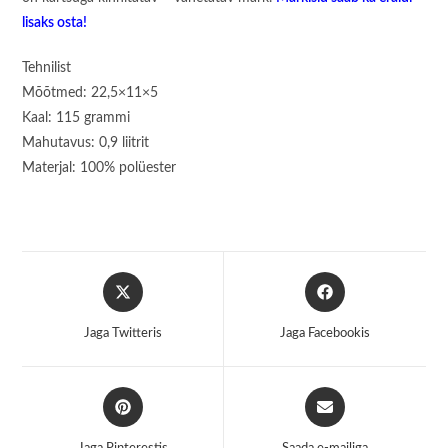
lisaks osta!
Tehnilist
Mõõtmed: 22,5×11×5
Kaal: 115 grammi
Mahutavus: 0,9 liitrit
Materjal: 100% polüester
Opens
Opens
in
in
a
a
Jaga Twitteris
Jaga Facebookis
new
new
window
window
Opens
Opens
in
in
a
a