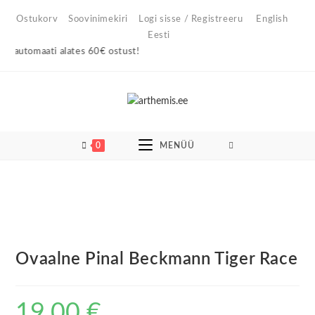
Skip
Ostukorv
Soovinimekiri
Logi sisse / Registreeru
English
to
Eesti
content
iautomaati alates 60€ ostust!
0
MENÜÜ
Ovaalne Pinal Beckmann Tiger Race
19,00
€