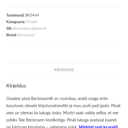
Tiger
Race
kogus
Tootekood:
BK0464
Kategooria:
Pinalid
Silt:
Beckmann algklassid
Bränd:
Beckmann
KIRJELDUS
Kirjeldus
Ovaalne pinal Beckmannilt on ruumikas, eraldi osaga enim
kasutuses olevate kirjutusvahendite ja muu pudi-padi jaoks. Pinali
sees on olemas ka lukuga tasku. Mustri saab valida sellise, et see
sobiks Teie Beckmann koolikotiga. Pinali lukuga avataval kaanel
on kärtsuga kinnitatav – vahetatav märk.
Märkisid saab ka eraldi