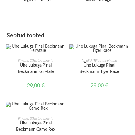
Jaga Pinterestis
Saada e-mailiga
new
new
window
window
Seotud tooted
LISA KORVI
LISA KORVI
Pinalid
,
Täidetud pinalid
Pinalid
,
Täidetud pinalid
Ühe Lukuga Pinal
Ühe Lukuga Pinal
Beckmann Fairytale
Beckmann Tiger Race
29,00
€
29,00
€
LISA KORVI
Pinalid
,
Täidetud pinalid
Ühe Lukuga Pinal
Beckmann Camo Rex