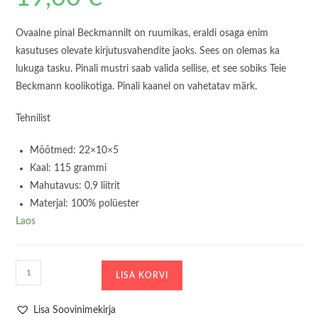
Ovaalne pinal Beckmannilt on ruumikas, eraldi osaga enim
kasutuses olevate kirjutusvahendite jaoks. Sees on olemas ka
lukuga tasku. Pinali mustri saab valida sellise, et see sobiks Teie
Beckmann koolikotiga. Pinali kaanel on vahetatav märk.
Tehnilist
Mõõtmed: 22×10×5
Kaal: 115 grammi
Mahutavus: 0,9 liitrit
Materjal: 100% polüester
Laos
Ovaalne
LISA KORVI
Pinal
Beckmann
Lisa Soovinimekirja