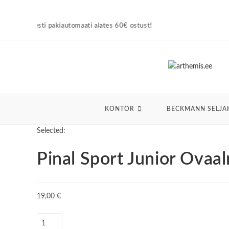
Skip
to
automaati alates 60€ ostust!
content
KONTOR
BECKMANN SELJA
Selected:
Pinal Sport Junior Ovaa
19,00
€
Pinal