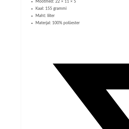
Mõõtmed: 22 × 11 × 5
Kaal: 155 grammi
Maht: liiter
Materjal: 100% polüester
Opens
in
a
new
window