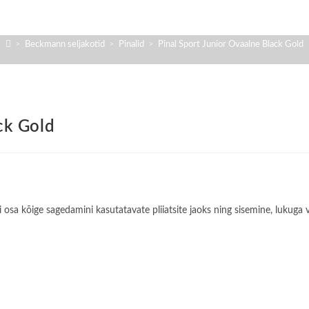
>
Beckmann seljakotid
>
Pinalid
>
Pinal Sport Junior Ovaalne Black Gold
ck Gold
i osa kõige sagedamini kasutatavate pliiatsite jaoks ning sisemine, lukuga 