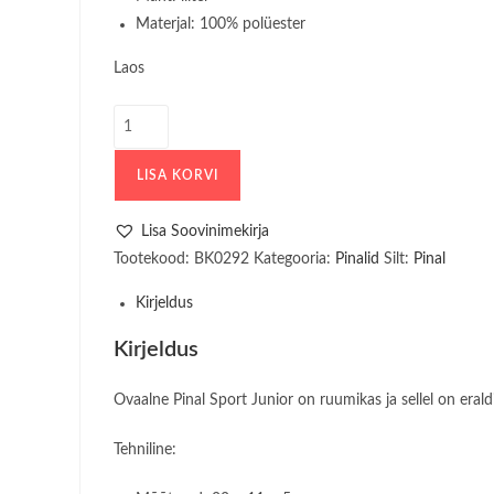
Materjal: 100% polüester
Laos
Pinal
Sport
Junior
LISA KORVI
Ovaalne
Black
Lisa Soovinimekirja
Gold
Tootekood:
BK0292
Kategooria:
Pinalid
Silt:
Pinal
kogus
Kirjeldus
Kirjeldus
Ovaalne Pinal Sport Junior on ruumikas ja sellel on erald
Tehniline: