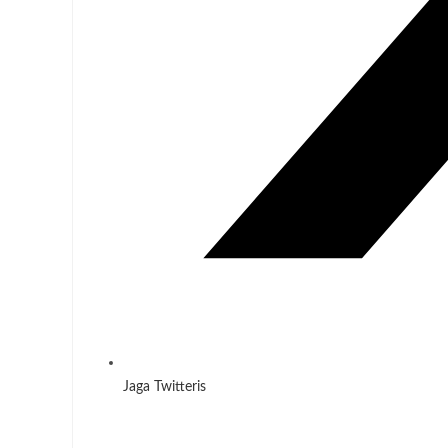
Jaga Twitteris
Opens
in