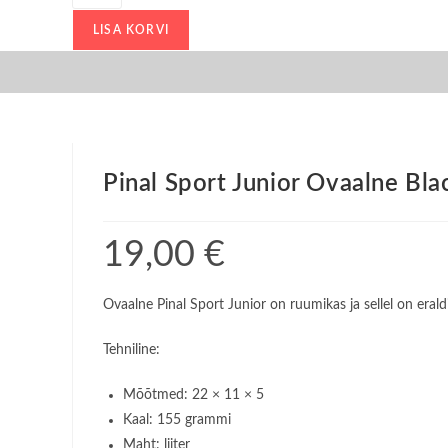
Sport
Junior
LISA KORVI
Ovaalne
Black
Gold
kogus
Pinal Sport Junior Ovaalne Bla
19,00
€
Ovaalne Pinal Sport Junior on ruumikas ja sellel on erald
Tehniline:
Mõõtmed: 22 × 11 × 5
Kaal: 155 grammi
Maht: liiter