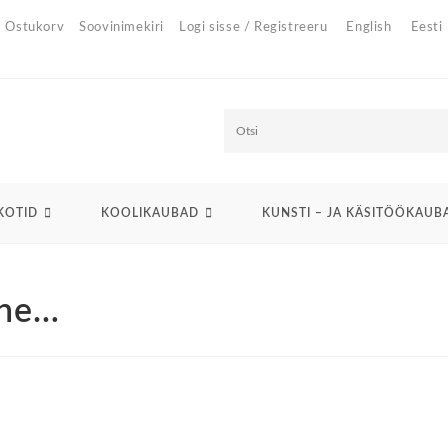
Ostukorv
Soovinimekiri
Logi sisse / Registreeru
English
Eesti
O
t
s
KOTID
KOOLIKAUBAD
KUNSTI – JA KÄSITÖÖKAUB
i
lne…