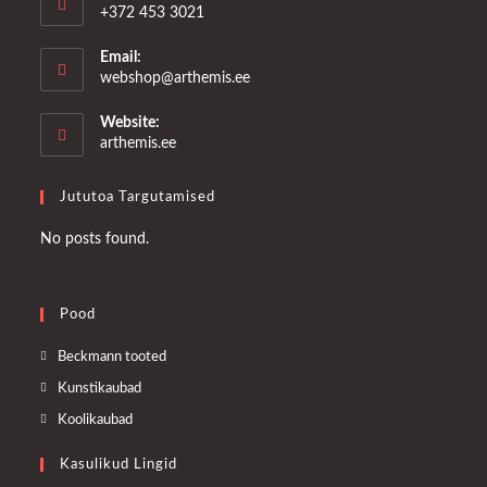
+372 453 3021
Email:
Opens
webshop@arthemis.ee
in
your
Website:
application
arthemis.ee
Jututoa Targutamised
No posts found.
Pood
Opens
Beckmann tooted
in
Opens
Kunstikaubad
a
in
Opens
Koolikaubad
new
a
in
tab
Kasulikud Lingid
new
a