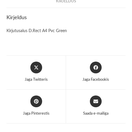
KIRJELDUS
Kirjeldus
Kirjutusalus D.Rect A4 Pvc Green
Opens
Opens
in
in
a
a
Jaga Twitteris
Jaga Facebookis
new
new
window
window
Opens
Opens
in
in
a
a
Jaga Pinterestis
Saada e-mailiga
new
new
window
window