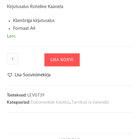
Kirjutusalus Roheline Kaaneta
Klambriga kirjutusalus
Formaat A4
Laos
Kirjutusalus
LISA KORVI
D.Rect
A4
Lisa Soovinimekirja
Pvc
Green
kogus
Tootekood:
LEV0739
Kategooriad:
Dokumentide Käsitlus
,
Tarvikud Ja Vahendid