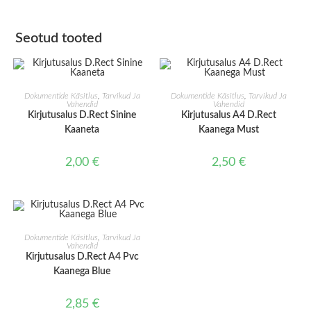
Seotud tooted
LISA KORVI
LISA KORVI
Dokumentide Käsitlus
,
Tarvikud Ja
Dokumentide Käsitlus
,
Tarvikud Ja
Vahendid
Vahendid
Kirjutusalus D.Rect Sinine
Kirjutusalus A4 D.Rect
Kaaneta
Kaanega Must
2,00
€
2,50
€
LISA KORVI
Dokumentide Käsitlus
,
Tarvikud Ja
Vahendid
Kirjutusalus D.Rect A4 Pvc
Kaanega Blue
2,85
€