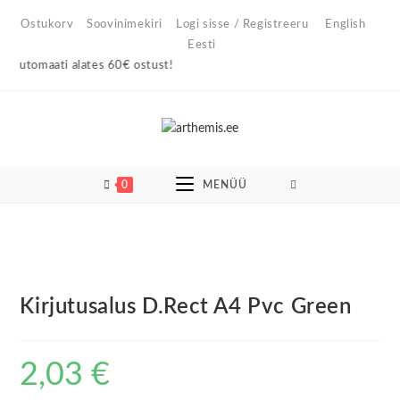
Skip
Ostukorv
Soovinimekiri
Logi sisse / Registreeru
English
to
Eesti
content
automaati alates 60€ ostust!
0
MENÜÜ
Kirjutusalus D.Rect A4 Pvc Green
2,03
€