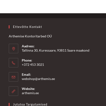
Ettevõtte Kontakt
Arthemise Kontoritarbed OÜ
Aadress:
Tallinna 30, Kuressaare, 93811 Saare maakond
Phone:
+372 453 3021
Email:
Opens
webshop@arthemis.ee
in
your
Website:
application
arthemis.ee
Jututoa Targutamised