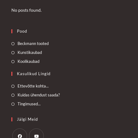
No posts found.
Pood
Opens
Beckmann tooted
in
Opens
Kunstikaubad
a
in
Opens
Koolikaubad
new
a
in
Kasulikud Lingid
tab
new
a
tab
new
Opens
Ettevõtte kohta...
tab
in
Opens
Kuidas ühendust saada?
a
in
Opens
Tingimused...
new
a
in
tab
new
a
Jälgi Meid
tab
new
tab