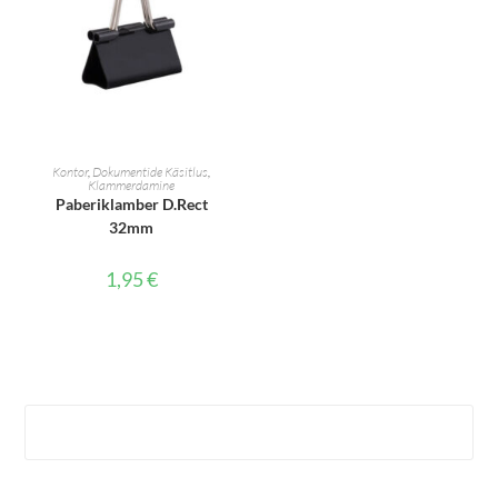
LISA KORVI
Kontor
,
Dokumentide Käsitlus
,
Klammerdamine
Paberiklamber D.Rect
32mm
1,95
€