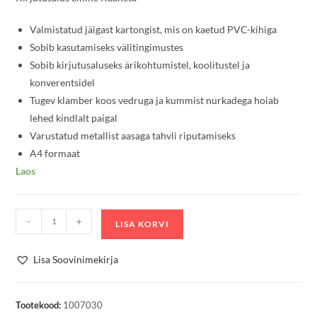
Valmistatud jäigast kartongist, mis on kaetud PVC-kihiga
Sobib kasutamiseks välitingimustes
Sobib kirjutusaluseks ärikohtumistel, koolitustel ja
konverentsidel
Tugev klamber koos vedruga ja kummist nurkadega hoiab
lehed kindlalt paigal
Varustatud metallist aasaga tahvli riputamiseks
A4 formaat
Laos
Kirjutusalus
-
+
LISA KORVI
D.Rect
Sinine
Lisa Soovinimekirja
Kaaneta
kogus
Tootekood:
1007030