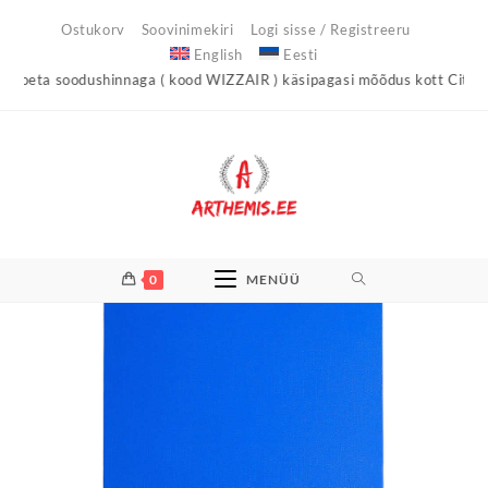
Skip
Ostukorv
Soovinimekiri
Logi sisse / Registreeru
to
English
Eesti
content
ta soodushinnaga ( kood WIZZAIR ) käsipagasi mõõdus kott City Light 
0
MENÜÜ