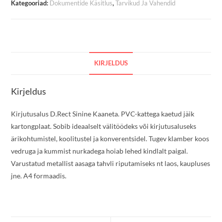
Kategooriad:
Dokumentide Käsitlus
,
Tarvikud Ja Vahendid
KIRJELDUS
Kirjeldus
Kirjutusalus D.Rect Sinine Kaaneta. PVC-kattega kaetud jäik
kartongplaat. Sobib ideaalselt välitöödeks või kirjutusaluseks
ärikohtumistel, koolitustel ja konverentsidel. Tugev klamber koos
vedruga ja kummist nurkadega hoiab lehed kindlalt paigal.
Varustatud metallist aasaga tahvli riputamiseks nt laos, kaupluses
jne. A4 formaadis.