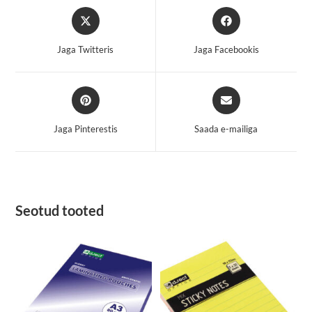
Opens
Opens
in
in
a
a
Jaga Twitteris
Jaga Facebookis
new
new
window
window
Opens
Opens
in
in
a
a
Jaga Pinterestis
Saada e-mailiga
new
new
window
window
Seotud tooted