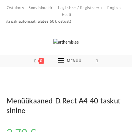
Skip
Ostukorv
Soovinimekiri
Logi sisse / Registreeru
English
to
Eesti
content
sti pakiautomaati alates 60€ ostust!
0
MENÜÜ
Menüükaaned D.Rect A4 40 taskut
sinine