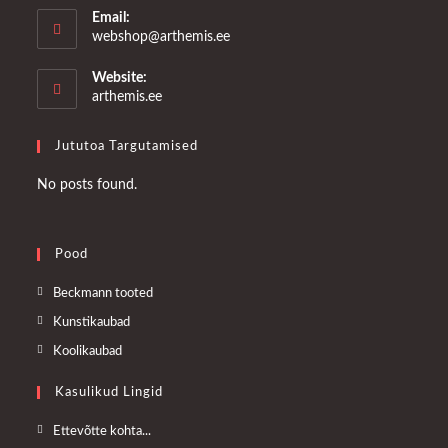
Email:
Opens
webshop@arthemis.ee
in
your
Website:
application
arthemis.ee
Jututoa Targutamised
No posts found.
Pood
Opens
Beckmann tooted
in
Opens
Kunstikaubad
a
in
Opens
Koolikaubad
new
a
in
tab
Kasulikud Lingid
new
a
tab
new
Opens
Ettevõtte kohta...