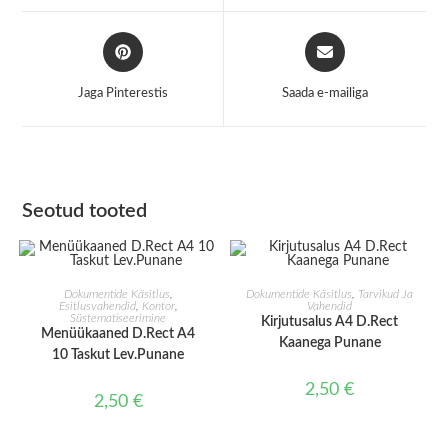
window
window
Opens
Opens
in
in
a
a
Jaga Pinterestis
Saada e-mailiga
new
new
window
window
Seotud tooted
LISA KORVI
LISA KORVI
Dokumentide Käsitlus
,
Dokumentide Käsitlus
,
Tarvikud Ja
Esitlusvahendid
,
Kontor
,
Vahendid
Süstematiseerimine
Kirjutusalus A4 D.Rect
Menüükaaned D.Rect A4
Kaanega Punane
10 Taskut Lev.Punane
2,50
€
2,50
€