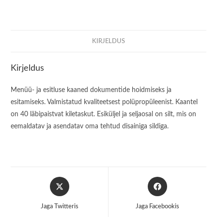
KIRJELDUS
Kirjeldus
Menüü- ja esitluse kaaned dokumentide hoidmiseks ja
esitamiseks. Valmistatud kvaliteetsest polüpropüleenist. Kaantel
on 40 läbipaistvat kiletaskut. Esiküljel ja seljaosal on silt, mis on
eemaldatav ja asendatav oma tehtud disainiga sildiga.
Opens
Opens
in
in
a
a
Jaga Twitteris
Jaga Facebookis
new
new