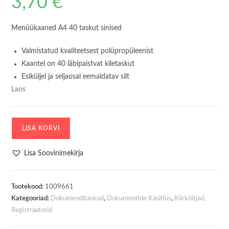
3,70
€
Menüükaaned A4 40 taskut sinised
Valmistatud kvaliteetsest polüpropüleenist
Kaantel on 40 läbipaistvat kiletaskut
Esiküljel ja seljaosal eemaldatav silt
Laos
Menüükaaned
LISA KORVI
D.Rect
A4
Lisa Soovinimekirja
40
taskut
sinine
Tootekood:
1009661
Kategooriad:
Dokumenditaskud
,
Dokumentide Käsitlus
,
Kiirköitjad,
kogus
Registraatorid