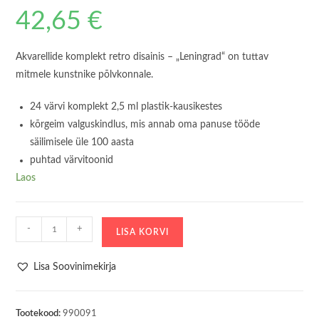
42,65
€
Akvarellide komplekt retro disainis – „Leningrad“ on tuttav
mitmele kunstnike põlvkonnale.
24 värvi komplekt 2,5 ml plastik-kausikestes
kõrgeim valguskindlus, mis annab oma panuse tööde
säilimisele üle 100 aasta
puhtad värvitoonid
Laos
Akvarellvärvide
-
+
LISA KORVI
Komplekt
„Leningrad“,
Lisa Soovinimekirja
24
värvi
kogus
Tootekood:
990091