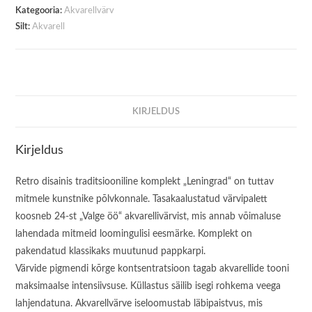
Kategooria:
Akvarellvärv
Silt:
Akvarell
KIRJELDUS
Kirjeldus
Retro disainis traditsiooniline komplekt „Leningrad“ on tuttav
mitmele kunstnike põlvkonnale. Tasakaalustatud värvipalett
koosneb 24-st „Valge öö“ akvarellivärvist, mis annab võimaluse
lahendada mitmeid loomingulisi eesmärke. Komplekt on
pakendatud klassikaks muutunud pappkarpi.
Värvide pigmendi kõrge kontsentratsioon tagab akvarellide tooni
maksimaalse intensiivsuse. Küllastus säilib isegi rohkema veega
lahjendatuna. Akvarellvärve iseloomustab läbipaistvus, mis