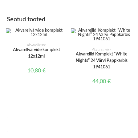
Seotud tooted
LISA KORVI
Akvarellvärv
LISA KORVI
Akvarellvärv
Akvarellvärvide komplekt
Akvarellid Komplekt “White
12x12ml
Nights” 24 Värvi Pappkarbis
1941061
10,80
€
44,00
€