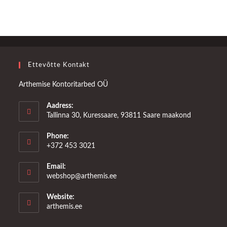
Ettevõtte Kontakt
Arthemise Kontoritarbed OÜ
Aadress:
Tallinna 30, Kuressaare, 93811 Saare maakond
Phone:
+372 453 3021
Email:
Opens
webshop@arthemis.ee
in
your
Website:
application
arthemis.ee