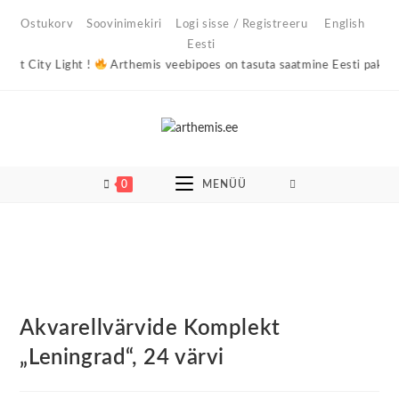
Skip
Ostukorv
Soovinimekiri
Logi sisse / Registreeru
English
to
Eesti
content
t City Light !
Arthemis veebipoes on tasuta saatmine Eesti pakiautom
0
MENÜÜ
Akvarellvärvide Komplekt
„Leningrad“, 24 värvi