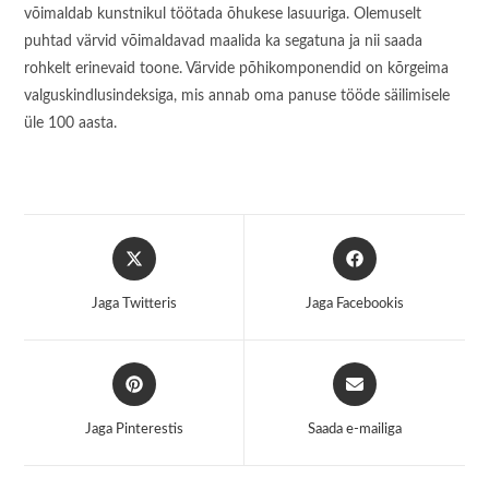
võimaldab kunstnikul töötada õhukese lasuuriga. Olemuselt
puhtad värvid võimaldavad maalida ka segatuna ja nii saada
rohkelt erinevaid toone. Värvide põhikomponendid on kõrgeima
valguskindlusindeksiga, mis annab oma panuse tööde säilimisele
üle 100 aasta.
Opens
Opens
in
in
a
a
Jaga Twitteris
Jaga Facebookis
new
new
window
window
Opens
Opens
in
in
a
a
Jaga Pinterestis
Saada e-mailiga
new
new
window
window