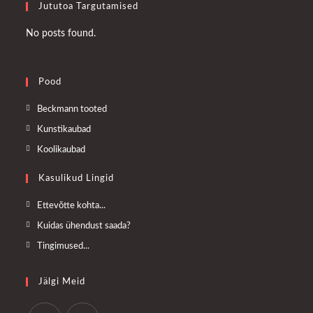
Jututoa Targutamised
No posts found.
Pood
Opens
Beckmann tooted
in
Opens
Kunstikaubad
a
in
Opens
Koolikaubad
new
a
in
tab
Kasulikud Lingid
new
a
tab
new
Opens
Ettevõtte kohta...
tab
in
Opens
Kuidas ühendust saada?
a
in
Opens
Tingimused...
new
a
in
tab
new
a
Jälgi Meid
tab
new