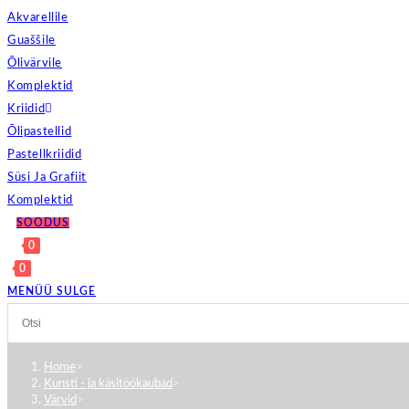
Akvarellile
Guaššile
Õlivärvile
Komplektid
Kriidid
Õlipastellid
Pastellkriidid
Süsi Ja Grafiit
Komplektid
SOODUS
0
0
MENÜÜ
SULGE
Home
>
Kunsti - ja käsitöökaubad
>
Värvid
>