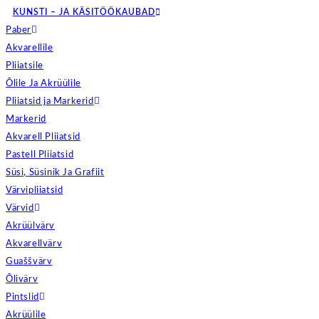
KUNSTI – JA KÄSITÖÖKAUBAD
Paber
Akvarellile
Pliiatsile
Õlile Ja Akrüülile
Pliiatsid ja Markerid
Markerid
Akvarell Pliiatsid
Pastell Pliiatsid
Süsi, Süsinik Ja Grafiit
Värvipliiatsid
Värvid
Akrüülvärv
Akvarellvärv
Guaššvärv
Õlivärv
Pintslid
Akrüülile