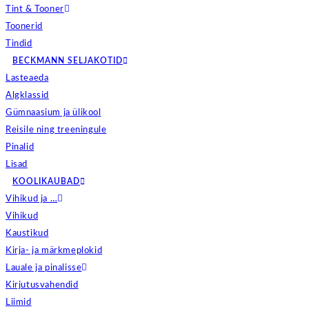
Tint & Tooner
Toonerid
Tindid
BECKMANN SELJAKOTID
Lasteaeda
Algklassid
Gümnaasium ja ülikool
Reisile ning treeningule
Pinalid
Lisad
KOOLIKAUBAD
Vihikud ja …
Vihikud
Kaustikud
Kirja- ja märkmeplokid
Lauale ja pinalisse
Kirjutusvahendid
Liimid