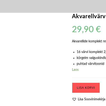
Akvarellvärv
29,90
€
Akvarellide komplekt re
16 värvi komplekt 2,
kõrgeim valguskindl
puhtad värvitoonid
Laos
Akvarellvärvide
LISA KORVI
Komplekt
„Leningrad“,
Lisa Soovinimekirja
16