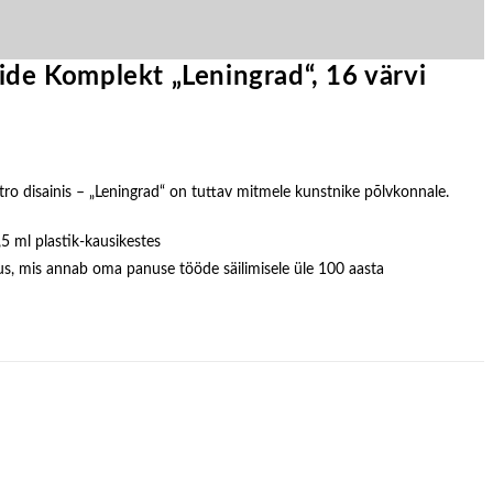
ide Komplekt „Leningrad“, 16 värvi
tro disainis – „Leningrad“ on tuttav mitmele kunstnike põlvkonnale.
5 ml plastik-kausikestes
us, mis annab oma panuse tööde säilimisele üle 100 aasta