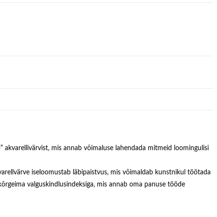
ö“ akvarellivärvist, mis annab võimaluse lahendada mitmeid loomingulisi
varellvärve iseloomustab läbipaistvus, mis võimaldab kunstnikul töötada
 kõrgeima valguskindlusindeksiga, mis annab oma panuse tööde