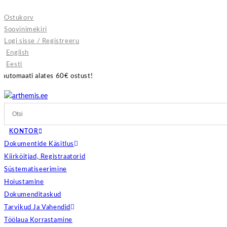
Skip
Ostukorv
to
Soovinimekiri
content
Logi sisse / Registreeru
English
Eesti
0€ ostust!
KONTOR
Dokumentide Käsitlus
Kiirköitjad, Registraatorid
Süstematiseerimine
Hoiustamine
Dokumenditaskud
Tarvikud Ja Vahendid
Töölaua Korrastamine