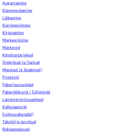
Augustamine
Klammerdamine
Lõikamine
Korrigeerimine
Kirjutamine
Markeerimine
Märkmed
Kinnitustarvikud
Ümbrikud Ja Taskud
Masinad Ja Seadmed
Printerid
Paberipurustajad
Paberilõikurid / Giljotiinid
Lamineerimisseadmed
Kalkulaatorid
Esitlusvahendid
Tahvlid ja tarvikud
Reklaamalused