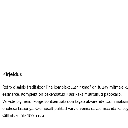
Kirjeldus
Retro disainis traditsiooniline komplekt „Leningrad“ on tuttav mitmele 
eesmärke. Komplekt on pakendatud klassikaks muutunud pappkarpi.
Värvide pigmendi kõrge kontsentratsioon tagab akvarellide tooni maksima
õhukese lasuuriga. Olemuselt puhtad värvid võimaldavad maalida ka se
säilimisele üle 100 aasta.