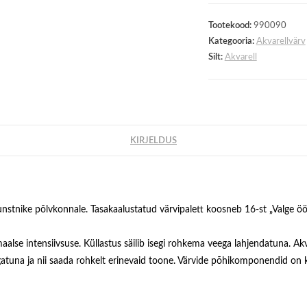
värvi
kogus
Tootekood:
990090
Kategooria:
Akvarellvärv
Silt:
Akvarell
KIRJELDUS
kunstnike põlvkonnale. Tasakaalustatud värvipalett koosneb 16-st „Valge ö
alse intensiivsuse. Küllastus säilib isegi rohkema veega lahjendatuna. Ak
gatuna ja nii saada rohkelt erinevaid toone. Värvide põhikomponendid on