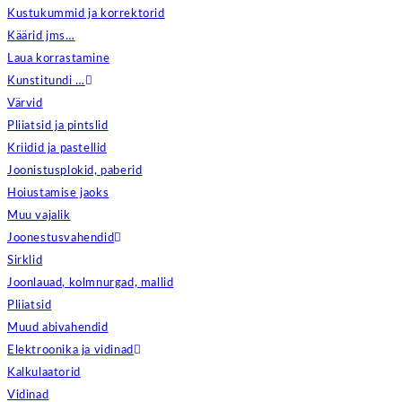
Kustukummid ja korrektorid
Käärid jms…
Laua korrastamine
Kunstitundi …
Värvid
Pliiatsid ja pintslid
Kriidid ja pastellid
Joonistusplokid, paberid
Hoiustamise jaoks
Muu vajalik
Joonestusvahendid
Sirklid
Joonlauad, kolmnurgad, mallid
Pliiatsid
Muud abivahendid
Elektroonika ja vidinad
Kalkulaatorid
Vidinad