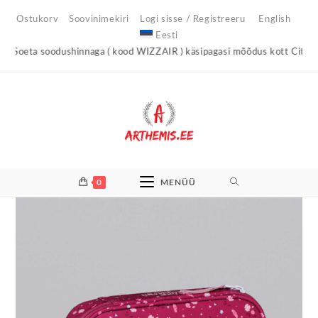
Skip
Ostukorv
Soovinimekiri
Logi sisse / Registreeru
English
to
Eesti
content
eta soodushinnaga ( kood WIZZAIR ) käsipagasi mõõdus kott City Light
0
MENÜÜ