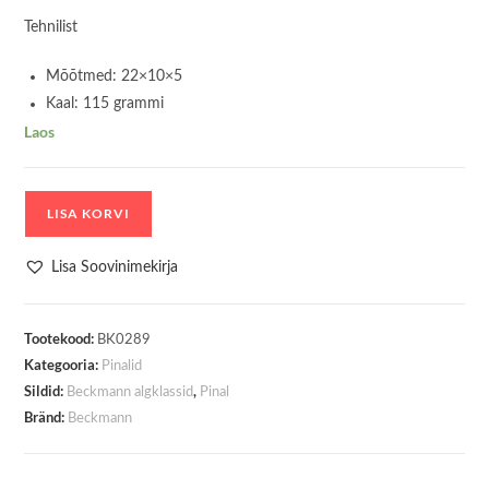
Tehnilist
Mõõtmed: 22×10×5
Kaal: 115 grammi
Laos
Pinal
LISA KORVI
Ovaalne
Beckmann
Lisa Soovinimekirja
Forest
Deer
Tootekood:
kogus
BK0289
Kategooria:
Pinalid
Sildid:
,
Beckmann algklassid
Pinal
Bränd:
Beckmann