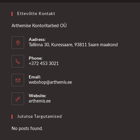
Ettevõtte Kontakt
Arthemise Kontoritarbed OÜ
Aadress:
Tallinna 30, Kuressaare, 93811 Saare maakond
Phone:
+372 453 3021
Email:
Opens
webshop@arthemis.ee
in
your
Website:
application
arthemis.ee
Jututoa Targutamised
No posts found.