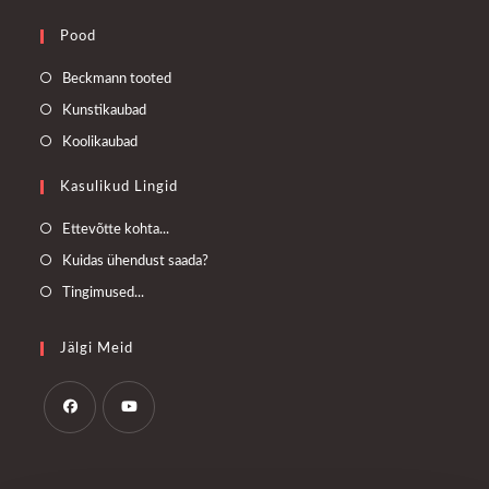
Pood
Opens
Beckmann tooted
in
Opens
Kunstikaubad
a
in
Opens
Koolikaubad
new
a
in
tab
Kasulikud Lingid
new
a
tab
new
Opens
Ettevõtte kohta...
tab
in
Opens
Kuidas ühendust saada?
a
in
Opens
Tingimused...
new
a
in
tab
new
a
Jälgi Meid
tab
new
tab
Opens
Opens
in
in