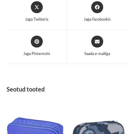
Opens
Opens
in
in
a
a
Jaga Twitteris
Jaga Facebookis
new
new
window
window
Opens
Opens
in
in
a
a
Jaga Pinterestis
Saada e-mailiga
new
new
window
window
Seotud tooted