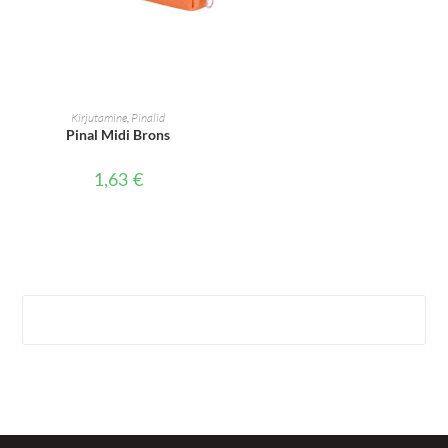
LISA KORVI
Kirjutamine
,
Pinalid
Pinal Midi Brons
1,63
€