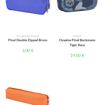
LISA KORVI
LISA KORVI
Kirjutamine
,
Pinalid
Pinalid
Pinal Double Zipped Brons
Ovaalne Pinal Beckmann
Tiger Race
3,00
€
19,00
€