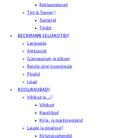
Reklaamalused
Tint & Tooner
Toonerid
Tindid
BECKMANN SELJAKOTID
Lasteaeda
Algklassid
Gümnaasium ja ülikool
Reisile ning treeningule
Pinalid
Lisad
KOOLIKAUBAD
Vihikud ja …
Vihikud
Kaustikud
Kirja- ja märkmeplokid
Lauale ja pinalisse
Kirjutusvahendid