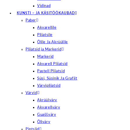
Vidinad
KUNSTI – JA KÄSITÖÖKAUBAD
Paber
Akvarellile
Pliiatsile
Õlile Ja Akrüülile
Pliiatsid ja Markerid
Markerid
Akvarell Pliiatsid
Pastell Pliiatsid
Süsi, Süsinik Ja Grafiit
Värvipliiatsid
Värvid
Akrüülvärv
Akvarellvärv
Guaššvärv
Õlivärv
Pintslid