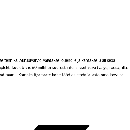
 tehnika. Akrüülvärvid valatakse lõuendile ja kantakse laiali seda
 kuulub viis 60 milliliitri suurust intensiivset värvi (valge, roosa, lilla,
nd raamil. Komplektiga saate kohe tööd alustada ja lasta oma loovusel