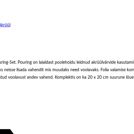
Akrüül
ring-Set. Pouring on laialdast poolehoidu leidnud akrüülvärvide kasutamise
s neisse lisada vahendit mis muudaks need voolavaks. Folia valamise komplekti
 lisatud voolavust andev vahend. Komplektis on ka 20 x 20 cm suurune lõue