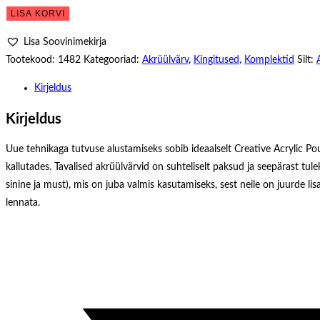
Akrüülvärvide
LISA KORVI
Valamis
Lisa Soovinimekirja
Komplekt
Tootekood:
1482
Kategooriad:
Akrüülvärv
,
Kingitused
,
Komplektid
Silt:
Pouring-
Set
Kirjeldus
Intensiivsed
Kirjeldus
Värvid
kogus
Uue tehnikaga tutvuse alustamiseks sobib ideaalselt Creative Acrylic Pou
kallutades. Tavalised akrüülvärvid on suhteliselt paksud ja seepärast tulek
sinine ja must), mis on juba valmis kasutamiseks, sest neile on juurde
lennata.
Opens
in
a
new
window