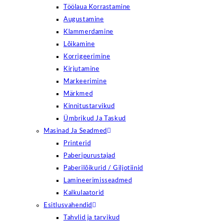
Töölaua Korrastamine
Augustamine
Klammerdamine
Lõikamine
Korrigeerimine
Kirjutamine
Markeerimine
Märkmed
Kinnitustarvikud
Ümbrikud Ja Taskud
Masinad Ja Seadmed
Printerid
Paberipurustajad
Paberilõikurid / Giljotiinid
Lamineerimisseadmed
Kalkulaatorid
Esitlusvahendid
Tahvlid ja tarvikud