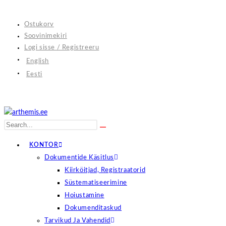
Skip
to
Ostukorv
content
Soovinimekiri
Logi sisse / Registreeru
English
Eesti
Search
Submit
this
search
KONTOR
website
Dokumentide Käsitlus
Kiirköitjad, Registraatorid
Süstematiseerimine
Hoiustamine
Dokumenditaskud
Tarvikud Ja Vahendid