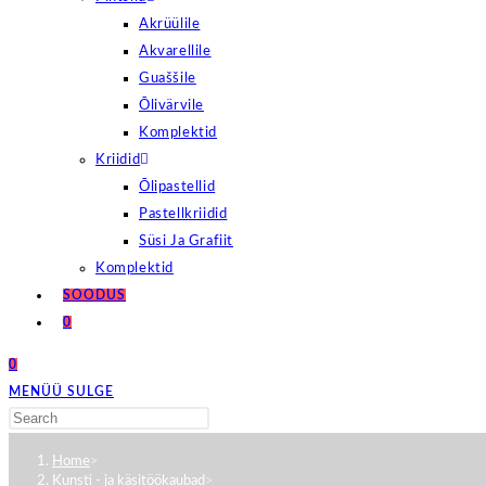
Akrüülile
Akvarellile
Guaššile
Õlivärvile
Komplektid
Kriidid
Õlipastellid
Pastellkriidid
Süsi Ja Grafiit
Komplektid
SOODUS
0
0
MENÜÜ
SULGE
Search
Press
this
Escape
Home
>
website
to
Kunsti - ja käsitöökaubad
>