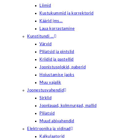
Liimid
Kustukummid ja korrektorid
Käärid jms…
Laua korrastamine
Kunstitundi …
Värvid
Pliiatsid ja pintslid
Kriidid ja pastellid
Joonistusplokid, paberid
Hoiustamise jaoks
Muu vajalik
Joonestusvahendid
Sirklid
Joonlauad, kolmnurgad, mallid
Pliiatsid
Muud abivahendid
Elektroonika ja vidinad
Kalkulaatorid