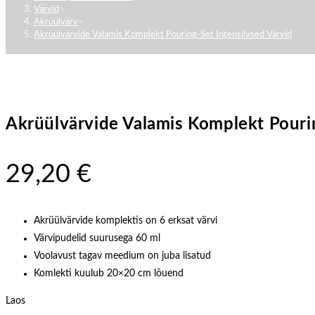
close
Värvid
>
Akrüülvärv
>
the
Akrüülvärvide Valamis Komplekt Pouring-Set Intensiivsed Värvid
search
panel.
Akrüülvärvide Valamis Komplekt Pourin
29,20
€
Akrüülvärvide komplektis on 6 erksat värvi
Värvipudelid suurusega 60 ml
Voolavust tagav meedium on juba lisatud
Komlekti kuulub 20×20 cm lõuend
Laos