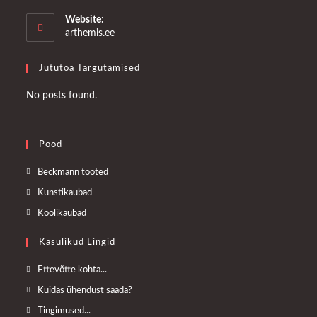
in
your
Website:
application
arthemis.ee
Jututoa Targutamised
No posts found.
Pood
Opens
Beckmann tooted
in
Opens
Kunstikaubad
a
in
Opens
Koolikaubad
new
a
in
tab
Kasulikud Lingid
new
a
tab
new
Opens
Ettevõtte kohta...
tab
in
Opens
Kuidas ühendust saada?
a
in
Opens
Tingimused...