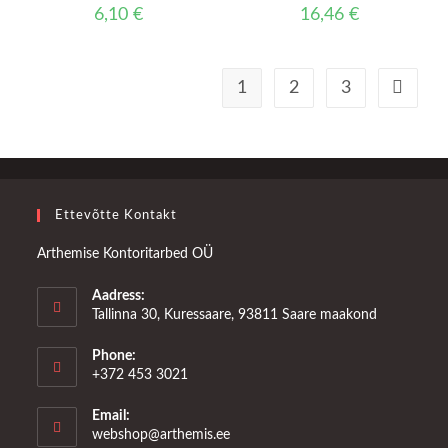
6,10
€
16,46
€
1
2
3
Ettevõtte Kontakt
Arthemise Kontoritarbed OÜ
Aadress:
Tallinna 30, Kuressaare, 93811 Saare maakond
Phone:
+372 453 3021
Email:
Opens
webshop@arthemis.ee