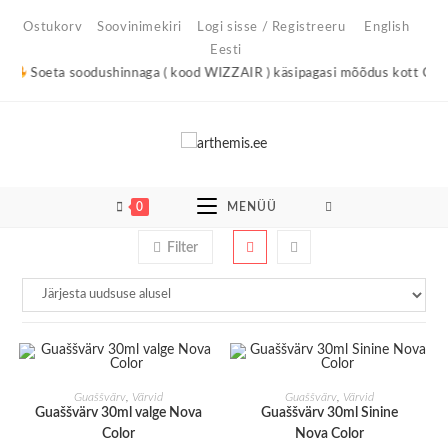
Skip
Ostukorv
Soovinimekiri
Logi sisse / Registreeru
English
to
Eesti
content
Soeta soodushinnaga ( kood WIZZAIR ) käsipagasi mõõdus kott City Li
0
MENÜÜ
Filter
LISA KORVI
LISA KORVI
Guaššvärv
,
Värvid
Guaššvärv
,
Värvid
Guaššvärv 30ml valge Nova
Guaššvärv 30ml Sinine
Color
Nova Color