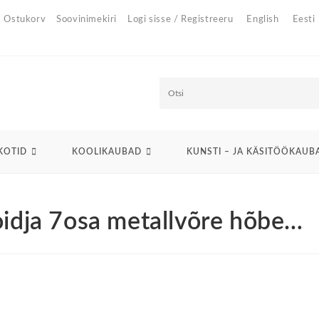
Ostukorv
Soovinimekiri
Logi sisse / Registreeru
English
Eesti
O
t
s
KOTID
KOOLIKAUBAD
KUNSTI – JA KÄSITÖÖKAUB
i
oidja 7osa metallvõre hõbe…