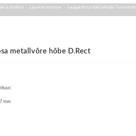
le ja pinalisse
>
Laua korrastamine
>
Lauagarnituur/ajakirjahoidja 7osa metal
osa metallvõre hõbe D.Rect
ituur.
287 mm