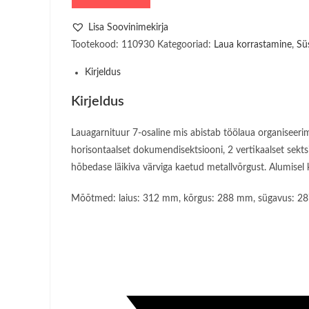
7osa
metallvõre
Lisa Soovinimekirja
hõbe
Tootekood:
110930
Kategooriad:
Laua korrastamine
,
Sü
D.Rect
kogus
Kirjeldus
Kirjeldus
Lauagarnituur 7-osaline mis abistab töölaua organiseerim
horisontaalset dokumendisektsiooni, 2 vertikaalset sektsi
hõbedase läikiva värviga kaetud metallvõrgust. Alumisel k
Mõõtmed: laius: 312 mm, kõrgus: 288 mm, sügavus: 
Opens
in
a
new
window