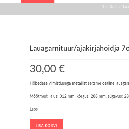
7osa
>
Kool
>
Laua
metallvõre
hõbe
D.Rect
kogus
Lauagarnituur/ajakirjahoidja 7
30,00
€
Hõbedase viimistlusega metallist seitsme osaline lauagarn
Mõõtmed: laius: 312 mm, kõrgus: 288 mm, sügavus: 
Laos
Lauagarnituur/ajakirjahoidja
LISA KORVI