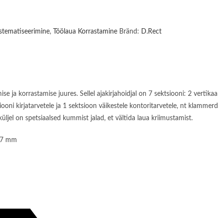
stematiseerimine
,
Töölaua Korrastamine
Bränd:
D.Rect
ise ja korrastamise juures. Sellel ajakirjahoidjal on 7 sektsiooni: 2 vert
ooni kirjatarvetele ja 1 sektsioon väikestele kontoritarvetele, nt klammer
üljel on spetsiaalsed kummist jalad, et vältida laua kriimustamist.
287 mm