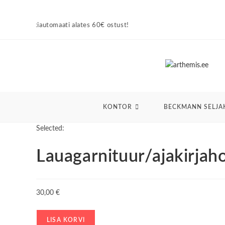
Skip
to
ti alates 60€ ostust!
content
KONTOR
BECKMANN SELJA
Selected:
Lauagarnituur/ajakirjah
30,00
€
Lauagarnituur/ajakirjahoidja
LISA KORVI