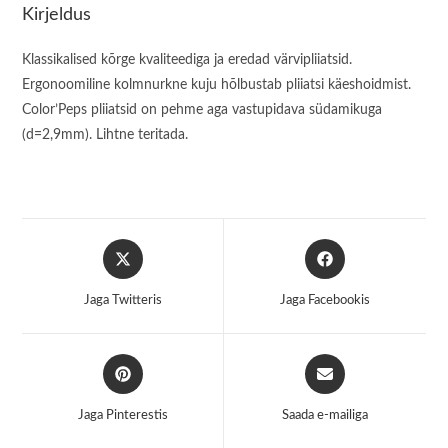
Kirjeldus
Klassikalised kõrge kvaliteediga ja eredad värvipliiatsid.
Ergonoomiline kolmnurkne kuju hõlbustab pliiatsi käeshoidmist.
Color’Peps pliiatsid on pehme aga vastupidava südamikuga
(d=2,9mm). Lihtne teritada.
Opens
Opens
in
in
a
a
Jaga Twitteris
Jaga Facebookis
new
new
window
window
Opens
Opens
in
in
a
a
Jaga Pinterestis
Saada e-mailiga
new
new
window
window