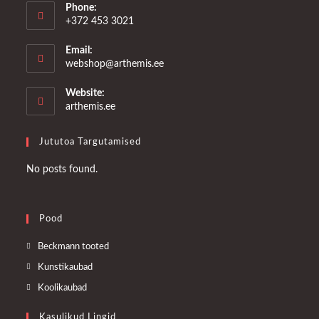
Phone:
+372 453 3021
Email:
Opens
webshop@arthemis.ee
in
your
Website:
application
arthemis.ee
Jututoa Targutamised
No posts found.
Pood
Opens
Beckmann tooted
in
Opens
Kunstikaubad
a
in
Opens
Koolikaubad
new
a
in
tab
Kasulikud Lingid