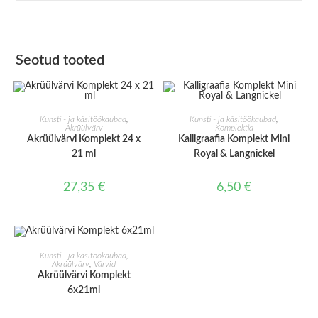
Seotud tooted
LISA KORVI
LISA KORVI
Kunsti - ja käsitöökaubad
,
Kunsti - ja käsitöökaubad
,
Akrüülvärv
Komplektid
Akrüülvärvi Komplekt 24 x
Kalligraafia Komplekt Mini
21 ml
Royal & Langnickel
27,35
€
6,50
€
LISA KORVI
Kunsti - ja käsitöökaubad
,
Akrüülvärv
,
Värvid
Akrüülvärvi Komplekt
6x21ml