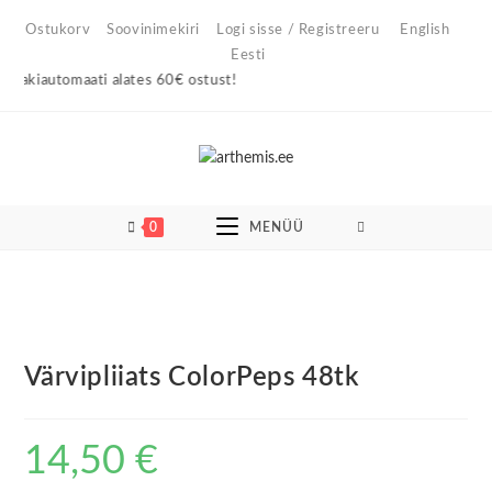
Skip
Ostukorv
Soovinimekiri
Logi sisse / Registreeru
English
to
Eesti
content
pakiautomaati alates 60€ ostust!
0
MENÜÜ
Värvipliiats ColorPeps 48tk
14,50
€