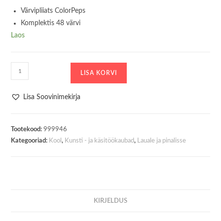
Värvipliiats ColorPeps
Komplektis 48 värvi
Laos
Värvipliiats
LISA KORVI
ColorPeps
48tk
Lisa Soovinimekirja
kogus
Tootekood:
999946
Kategooriad:
Kool
,
Kunsti - ja käsitöökaubad
,
Lauale ja pinalisse
KIRJELDUS