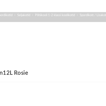
spordikotid
>
Seljakotid
>
Põhikooli 1-2 klassi koolikotid
>
Spordikott / Lisak
nn12L Rosie