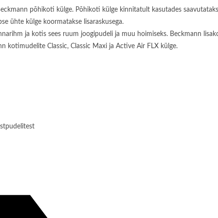
na Beckmann põhikoti külge. Põhikoti külge kinnitatult kasutades saavuta
lapse ühte külge koormatakse lisaraskusega.
rinnarihm ja kotis sees ruum joogipudeli ja muu hoimiseks. Beckmann lisako
 kotimudelite Classic, Classic Maxi ja Active Air FLX külge.
stpudelitest