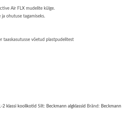
Active Air FLX mudelite külge.
e ja ohutuse tagamiseks.
r taaskasutusse võetud plastpudelitest
-2 klassi koolikotid
Silt:
Beckmann algklassid
Bränd:
Beckmann