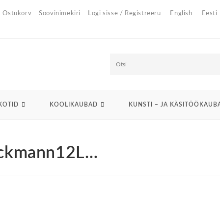
Ostukorv
Soovinimekiri
Logi sisse / Registreeru
English
Eesti
O
t
s
KOTID
KOOLIKAUBAD
KUNSTI – JA KÄSITÖÖKAUB
i
Beckmann12L…