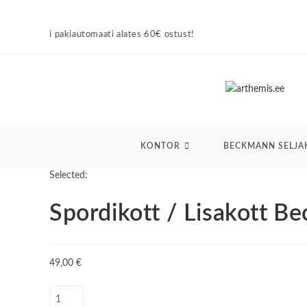
Skip
to
tomaati alates 60€ ostust!
content
KONTOR
BECKMANN SELJA
Selected:
Spordikott / Lisakott 
49,00
€
Spordikott