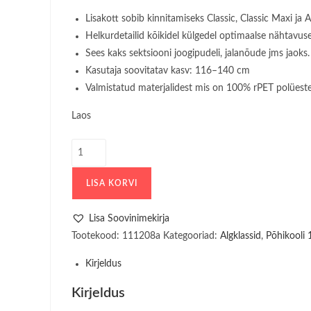
Lisakott sobib kinnitamiseks Classic, Classic Maxi ja 
Helkurdetailid kõikidel külgedel optimaalse nähtavus
Sees kaks sektsiooni joogipudeli, jalanõude jms jaoks.
Kasutaja soovitatav kasv: 116–140 cm
Valmistatud materjalidest mis on 100% rPET polüeste
Laos
Spordikott
/
Lisakott
LISA KORVI
Beckmann12L
Rosie
Lisa Soovinimekirja
kogus
Tootekood:
111208a
Kategooriad:
Algklassid
,
Põhikooli 1
Kirjeldus
Kirjeldus