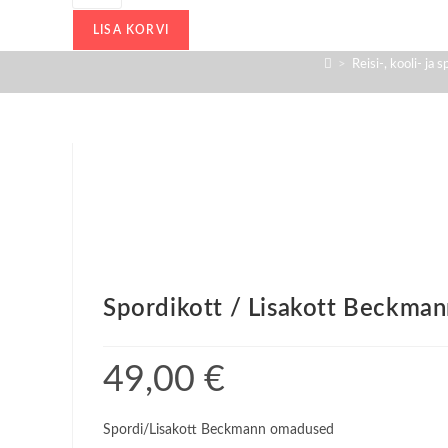
/
Lisakott
LISA KORVI
Beckmann12L
>
Reisi-, kooli- ja 
Rosie
kogus
Spordikott / Lisakott Beckma
49,00
€
Spordi/Lisakott Beckmann omadused