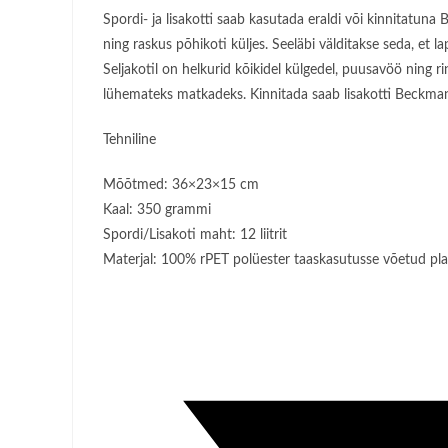
Spordi- ja lisakotti saab kasutada eraldi või kinnitatu
ning raskus põhikoti küljes. Seeläbi välditakse seda, et 
Seljakotil on helkurid kõikidel külgedel, puusavöö ning 
lühemateks matkadeks. Kinnitada saab lisakotti Beckmann
Tehniline
Mõõtmed: 36×23×15 cm
Kaal: 350 grammi
Spordi/Lisakoti maht: 12 liitrit
Materjal: 100% rPET polüester taaskasutusse võetud pla
Opens
in
a
new
window