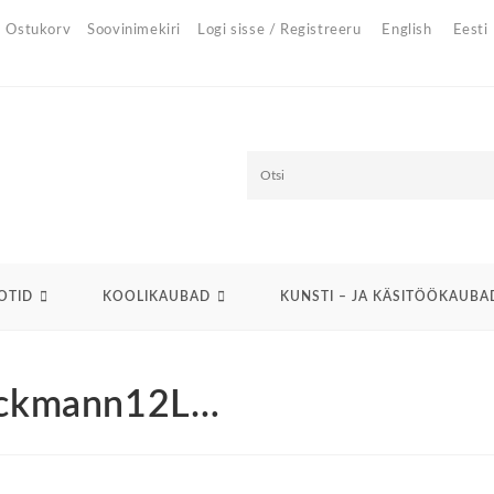
Ostukorv
Soovinimekiri
Logi sisse / Registreeru
English
Eesti
O
t
s
OTID
KOOLIKAUBAD
KUNSTI – JA KÄSITÖÖKAUBA
i
Beckmann12L…