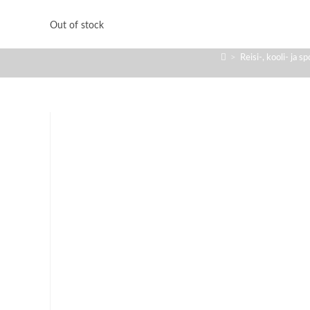
Out of stock
>
Reisi-, kooli- ja s