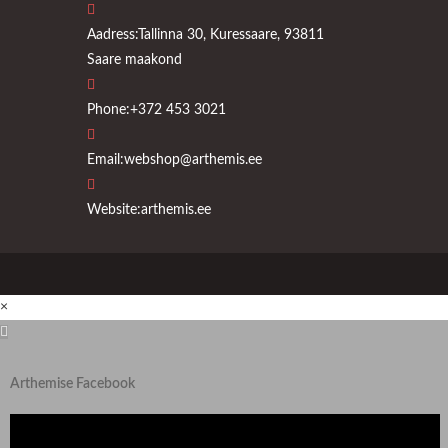
Aadress:
Tallinna 30, Kuressaare, 93811
Saare maakond
Phone:
+372 453 3021
Opens
Email:
webshop@arthemis.ee
in
your
Website:
arthemis.ee
application
×
Arthemise Facebook