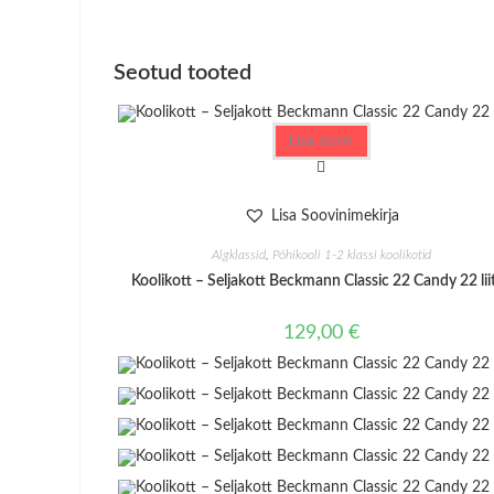
window
Seotud tooted
Lisa korvi
Lisa Soovinimekirja
Algklassid
,
Põhikooli 1-2 klassi koolikotid
Koolikott – Seljakott Beckmann Classic 22 Candy 22 liit
129,00
€