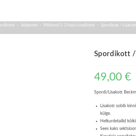
pordikotid
>
Seljakotid
>
Põhikooli 1-2 klassi koolikotid
>
Spordikott / Lisak
Spordikott 
49,00
€
Spordi/Lisakott Bec
Lisakott sobib kinn
külge.
Helkurdetailid kõik
Sees kaks sektsioon