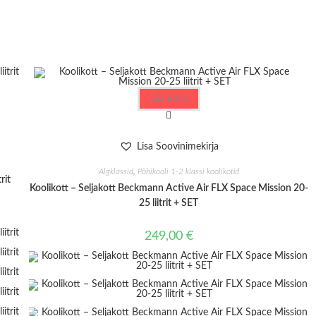
window
window
Lisa korvi
Lisa Soovinimekirja
Algklassid
,
Põhikooli 1-2 klassi koolikotid
rit
Koolikott – Seljakott Beckmann Active Air FLX Space Mission 20-
25 liitrit + SET
249,00
€