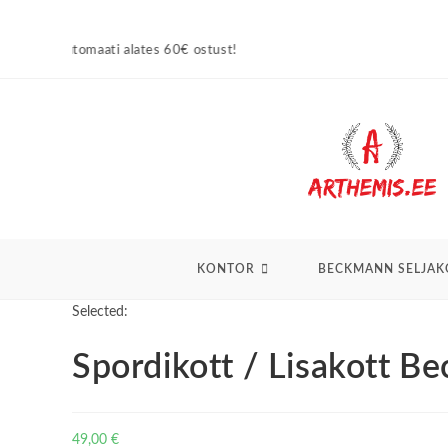
Skip
to
 alates 60€ ostust!
content
KONTOR
BECKMANN SELJAK
Selected:
Spordikott / Lisakott 
49,00
€