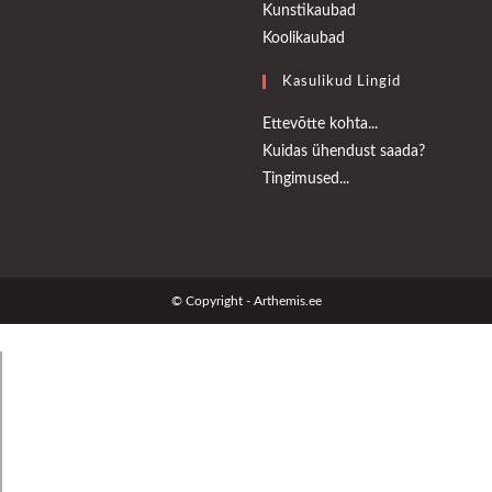
Opens
in
Kunstikaubad
Opens
in
a
Koolikaubad
in
a
new
Kasulikud Lingid
a
new
tab
new
tab
Opens
Ettevõtte kohta...
tab
in
Opens
Kuidas ühendust saada?
Opens
a
in
Tingimused...
in
new
a
a
tab
new
new
tab
tab
© Copyright - Arthemis.ee