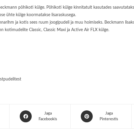
na Beckmann põhikoti külge. Põhikoti külge kinnitatult kasutades saavuta
lapse ühte külge koormatakse lisaraskusega.
rinnarihm ja kotis sees ruum joogipudeli ja muu hoimiseks. Beckmann lisako
 kotimudelite Classic, Classic Maxi ja Active Air FLX külge.
stpudelitest
Opens
Opens
Jaga
Jaga
in
Facebookis
in
Pinterestis
a
a
new
new