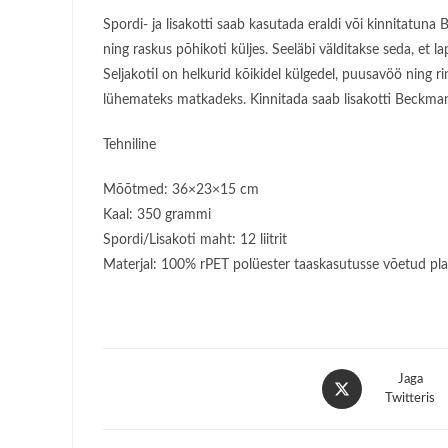
Spordi- ja lisakotti saab kasutada eraldi või kinnitatu
ning raskus põhikoti küljes. Seeläbi välditakse seda, et 
Seljakotil on helkurid kõikidel külgedel, puusavöö ning 
lühemateks matkadeks. Kinnitada saab lisakotti Beckmann
Tehniline
Mõõtmed: 36×23×15 cm
Kaal: 350 grammi
Spordi/Lisakoti maht: 12 liitrit
Materjal: 100% rPET polüester taaskasutusse võetud pla
Opens
Jaga
in
Twitteris
a
new