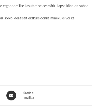
takse ergonoomilise kasutamise eesmärk. Lapse käed on vabad
tt sobib ideaalselt ekskursioonile minekuks või ka
Opens
Saada e-
in
mailiga
a
new