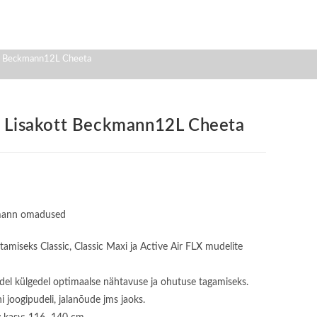
ott Beckmann12L Cheeta
/ Lisakott Beckmann12L Cheeta
kmann omadused
itamiseks Classic, Classic Maxi ja Active Air FLX mudelite
idel külgedel optimaalse nähtavuse ja ohutuse tagamiseks.
i joogipudeli, jalanõude jms jaoks.