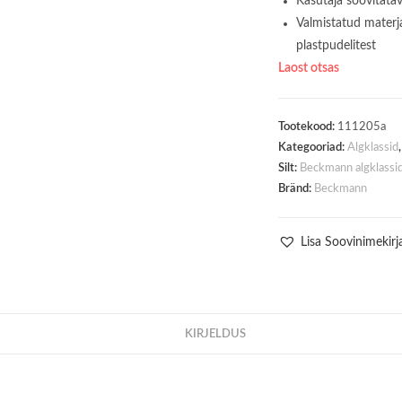
Kasutaja soovitat
Valmistatud materj
plastpudelitest
Laost otsas
Tootekood:
111205a
Kategooriad:
Algklassid
Silt:
Beckmann algklassi
Bränd:
Beckmann
Lisa Soovinimekirj
KIRJELDUS