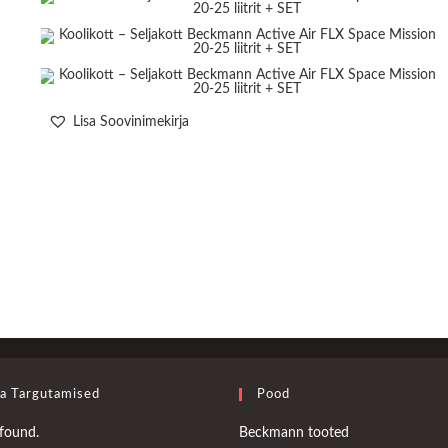
Lisa Soovinimekirja
a Targutamised
Pood
Opens
found.
Beckmann tooted