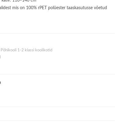
av kasv: 116–140 cm
alidest mis on 100% rPET polüester taaskasutusse võetud
,
Põhikooli 1-2 klassi koolikotid
d
a