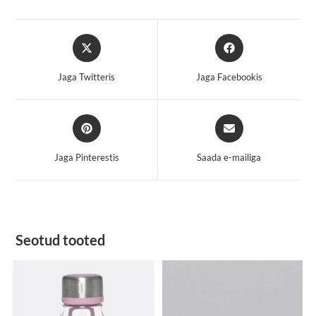
Opens
Opens
in
in
a
a
Jaga Twitteris
Jaga Facebookis
new
new
window
window
Opens
Opens
in
in
a
a
Jaga Pinterestis
Saada e-mailiga
new
new
window
window
Seotud tooted