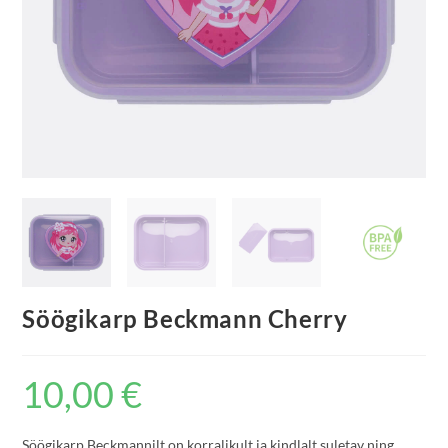
Söögikarp Beckmann Cherry
10,00
€
Söögikarp Beckmannilt on korralikult ja kindlalt suletav ning