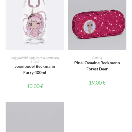
LISA KORVI
LISA KORVI
Joogipudelid, söögikarbid, termosed
,
Pinalid
Lisad
Pinal Ovaalne Beckmann
Joogipudel Beckmann
Forest Deer
Furry 400ml
19,00
€
10,00
€