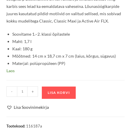
karbis sees leiad ka eemaldatava vaheseina. Lõunasöögikarpide
juures kasutatud pildid-motiivid on valitud sellised, mis sobivad
kokku mudelitega Classic, Classic Maxi ja Active Air FLX.
Soovitame 1.–2. klassi õpilastele
Maht: 1,7 l
Kaal: 180 g
Mõõtmed: 14 cm x 18,7 cm x 7 cm (laius, kõrgus, sügavus)
Materjal: polüpropüleen (PP)
Laos
Söögikarp
-
+
LISA KORVI
Beckmann
Cherry
Lisa Soovinimekirja
kogus
Tootekood:
116187a