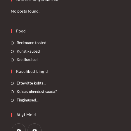
No posts found.
Pood
Opens
Beckmann tooted
in
Opens
Kunstikaubad
a
in
Opens
Koolikaubad
new
a
in
Kasulikud Lingid
tab
new
a
tab
new
Opens
Ettevõtte kohta...
tab
in
Opens
Kuidas ühendust saada?
a
in
Opens
Tingimused...
new
a
in
tab
new
a
Jälgi Meid
tab
new
tab