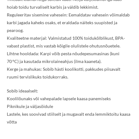
hoiab toidu turvaliselt karbis ja väldib lekkimist.
Reguleeritav sisemine vahesein: Eemaldatav vahesein võimaldab
karbi jagada kaheks osaks, et eraldada näiteks suupisted ja
pearoog.
Kvaliteetne materjal: Valmistatud 100% toidukõlblikust, BPA-
vabast plastist, mis vastab kõigile olulistele ohutusnõuetele.
Lihtne hooldada: Karpi võib pesta nõudepesumasinas (kuni
70 °C) ja kasutada mikrolaineahjus (ilma kaaneta).
Kerge ja mahukas: Sobib hästi koolikotti, pakkudes piisavalt
ruumi tervislikuks toidukorraks.
Sobib ideaalselt:
Koolilõunaks või vahepalade lapsele kaasa panemiseks
Piknikule ja väljasõidule
Lastele, kes soovivad stiilselt ja mugavalt enda lemmiktoitu kaasa
võtta