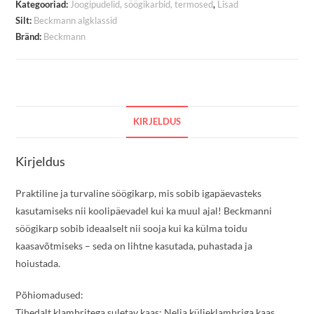
Kategooriad:
Joogipudelid, söögikarbid, termosed
,
Lisad
Silt:
Beckmann algklassid
Bränd:
Beckmann
KIRJELDUS
Kirjeldus
Praktiline ja turvaline söögikarp, mis sobib igapäevasteks
kasutamiseks nii koolipäevadel kui ka muul ajal! Beckmanni
söögikarp sobib ideaalselt nii sooja kui ka külma toidu
kaasavõtmiseks – seda on lihtne kasutada, puhastada ja
hoiustada.
Põhiomadused:
Tihedalt klambritega suletav kaas: Nelja küljeklambriga kaas