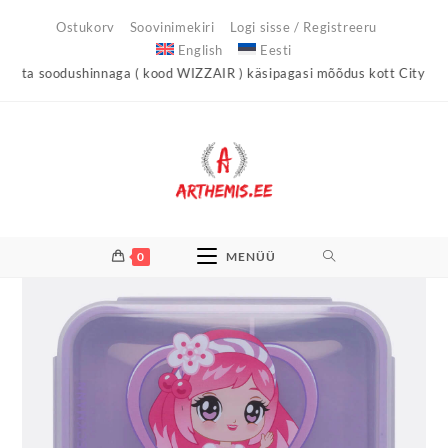
Skip
Ostukorv
Soovinimekiri
Logi sisse / Registreeru
to
English
Eesti
content
 soodushinnaga ( kood WIZZAIR ) käsipagasi mõõdus kott City Light !
0
MENÜÜ