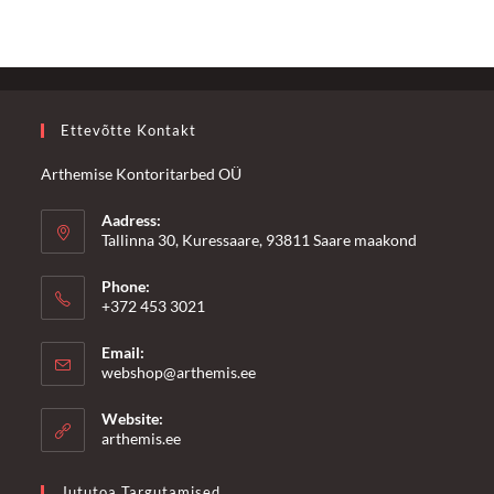
Ettevõtte Kontakt
Arthemise Kontoritarbed OÜ
Aadress:
Tallinna 30, Kuressaare, 93811 Saare maakond
Phone:
+372 453 3021
Email:
Opens
webshop@arthemis.ee
in
your
Website:
application
arthemis.ee
Jututoa Targutamised