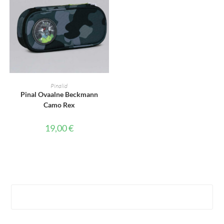
LISA KORVI
Pinalid
Pinal Ovaalne Beckmann
Camo Rex
19,00
€