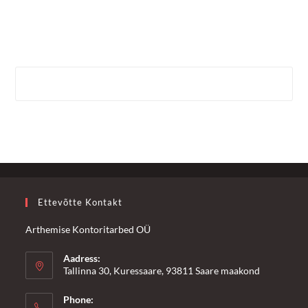
Ettevõtte Kontakt
Arthemise Kontoritarbed OÜ
Aadress:
Tallinna 30, Kuressaare, 93811 Saare maakond
Phone: