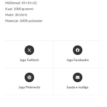
Mõõtmed: 45×31×22
Kaal: 1000 grammi
Maht: 30 liitrit
Materjal: 100% polüester
Opens
Opens
in
in
a
a
Jaga Twitteris
Jaga Facebookis
new
new
window
window
Opens
Opens
in
in
a
a
Jaga Pinterestis
Saada e-mailiga
new
new
window
window