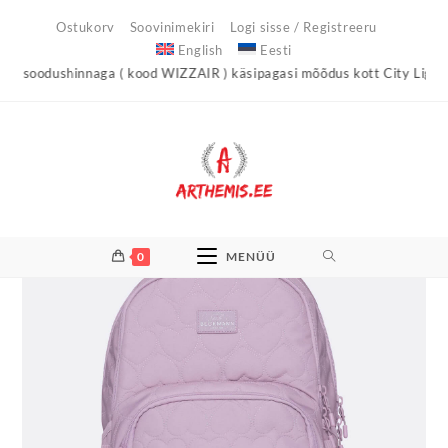
Skip
Ostukorv
Soovinimekiri
Logi sisse / Registreeru
to
English
Eesti
content
dushinnaga ( kood WIZZAIR ) käsipagasi mõõdus kott City Light !
Ar
0
MENÜÜ