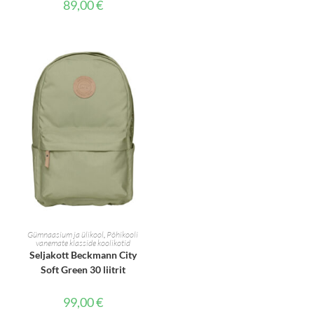
89,00
€
LISA KORVI
Gümnaasium ja ülikool
,
Põhikooli
vanemate klasside koolikotid
Seljakott Beckmann City
Soft Green 30 liitrit
99,00
€