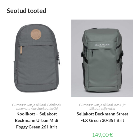
Seotud tooted
LISA KORVI
LISA KORVI
Gümnaasium ja ülikool
,
Põhikooli
Gümnaasium ja ülikool
,
Kesk- ja
vanemate klasside koolikotid
ülikooli seljakotid
Koolikott – Seljakott
Seljakott Beckmann Street
Beckmann Urban Midi
FLX Green 30-35 liitrit
Foggy Green 26 liitrit
149,00
€