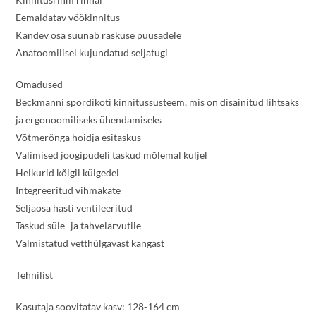
Eemaldatav vöökinnitus
Kandev osa suunab raskuse puusadele
Anatoomilisel kujundatud seljatugi
Omadused
Beckmanni spordikoti kinnitussüsteem, mis on disainitud lihtsaks
ja ergonoomiliseks ühendamiseks
Võtmerõnga hoidja esitaskus
Välimised joogipudeli taskud mõlemal küljel
Helkurid kõigil külgedel
Integreeritud vihmakate
Seljaosa hästi ventileeritud
Taskud süle- ja tahvelarvutile
Valmistatud vetthülgavast kangast
Tehnilist
Kasutaja soovitatav kasv: 128-164 cm