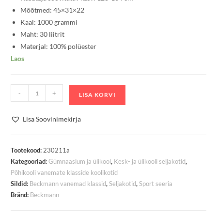
Mõõtmed: 45×31×22
Kaal: 1000 grammi
Maht: 30 liitrit
Materjal: 100% polüester
Laos
Seljakott
-
+
LISA KORVI
Beckmann
Sport
Lisa Soovinimekirja
Junior
Padded
Hearts
Tootekood:
230211a
Kategooriad:
Gümnaasium ja ülikool
,
Kesk- ja ülikooli seljakotid
,
kogus
Põhikooli vanemate klasside koolikotid
Sildid:
Beckmann vanemad klassid
,
Seljakotid
,
Sport seeria
Bränd:
Beckmann