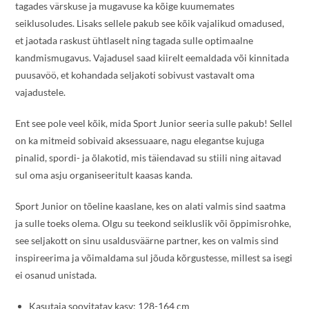
tagades värskuse ja mugavuse ka kõige kuumemates
seiklusoludes. Lisaks sellele pakub see kõik vajalikud omadused,
et jaotada raskust ühtlaselt ning tagada sulle optimaalne
kandmismugavus. Vajadusel saad kiirelt eemaldada või kinnitada
puusavöö, et kohandada seljakoti sobivust vastavalt oma
vajadustele.
Ent see pole veel kõik, mida Sport Junior seeria sulle pakub! Sellel
on ka mitmeid sobivaid aksessuaare, nagu elegantse kujuga
pinalid, spordi- ja õlakotid, mis täiendavad su stiili ning aitavad
sul oma asju organiseeritult kaasas kanda.
Sport Junior on tõeline kaaslane, kes on alati valmis sind saatma
ja sulle toeks olema. Olgu su teekond seikluslik või õppimisrohke,
see seljakott on sinu usaldusväärne partner, kes on valmis sind
inspireerima ja võimaldama sul jõuda kõrgustesse, millest sa isegi
ei osanud unistada.
Kasutaja soovitatav kasv: 128-164 cm