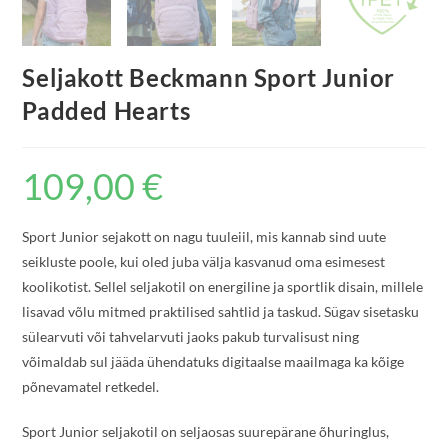
Seljakott Beckmann Sport Junior
Padded Hearts
109,00
€
Sport Junior sejakott on nagu tuuleiil, mis kannab sind uute
seikluste poole, kui oled juba välja kasvanud oma esimesest
koolikotist. Sellel seljakotil on energiline ja sportlik disain, millele
lisavad võlu mitmed praktilised sahtlid ja taskud. Sügav sisetasku
sülearvuti või tahvelarvuti jaoks pakub turvalisust ning
võimaldab sul jääda ühendatuks digitaalse maailmaga ka kõige
põnevamatel retkedel.
Sport Junior seljakotil on seljaosas suurepärane õhuringlus,