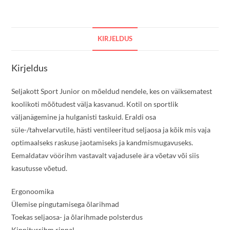
KIRJELDUS
Kirjeldus
Seljakott Sport Junior on mõeldud nendele, kes on väiksematest
koolikoti mõõtudest välja kasvanud. Kotil on sportlik
väljanägemine ja hulganisti taskuid. Eraldi osa
süle-/tahvelarvutile, hästi ventileeritud seljaosa ja kõik mis vaja
optimaalseks raskuse jaotamiseks ja kandmismugavuseks.
Eemaldatav vöörihm vastavalt vajadusele ära võetav või siis
kasutusse võetud.
Ergonoomika
Ülemise pingutamisega õlarihmad
Toekas seljaosa- ja õlarihmade polsterdus
Kinnitusrihm rinnal