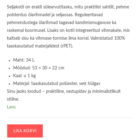
Seljakotil on eraldi sülearvutitasku, mitu praktilist sahtlit, pehme
polsterdus õlarihmadel ja seljaosas. Reguleeritavad
pehmendustega õlarihmad tagavad kandmismugavuse ka
raskemal koormusel. Lisaks on kotil integreeritud vihmakate, mis
kaitseb sisu ka vihmase-tormise ilma korral. Valmistatud 100%
taaskasutatud materjalidest (rPET).
Maht: 34 L
Mõõdud: 53 × 30 × 22 cm
Kaal: u 1 kg
Materjal: taaskasutatud polüester, vett hülgav
Sinu jaoks loodud – praktiline, vastupidav ja minimalistlikult
stiilne.
Laos
Seljakott
LISA KORVI
Beckmann