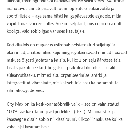
ülikooli, treeningutele või nädalavahetuse seiklusteks. 34-liitrine
mahutavus annab piisavalt ruumi õpikutele, sülearvutile ja
spordiriietele – aga sama hästi ka igapäevastele asjadele, mida
vajad linnas või reisil olles. See on seljakott, mis ei piirdu ainult
kooliga, vaid sobib igas vanuses kasutajale.
Koti disainis on mugavus esikohal: polsterdatud seljatugi ja
õlarihmad, anatoomiline kuju ning reguleeritavad rihmad hoiavad
raskuse õigesti jaotatuna ka siis, kui kott on asju ääretasa täis.
Lisaks pakub see kott hulgaliselt praktilisi lahendusi – eraldi
sülearvutitasku, mitmed sisu organiseerimise lahtrid ja
integreeritud vihmakate, mis kaitseb teie asju ka ootamatute
vihmahoogude eest.
City Max on ka keskkonnasõbralik valik – see on valmistatud
100% taaskasutatud plastpudelitest (rPET). Minimalistlik ja
kaasaegne disain sobib nii klassiruumi, ülikoolilinnakusse kui ka
vabal ajal kasutamiseks.