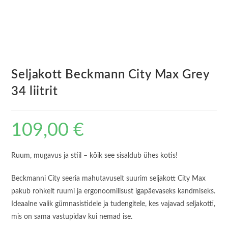
Seljakott Beckmann City Max Grey
34 liitrit
109,00
€
Ruum, mugavus ja stiil – kõik see sisaldub ühes kotis!
Beckmanni City seeria mahutavuselt suurim seljakott City Max
pakub rohkelt ruumi ja ergonoomilisust igapäevaseks kandmiseks.
Ideaalne valik gümnasistidele ja tudengitele, kes vajavad seljakotti,
mis on sama vastupidav kui nemad ise.