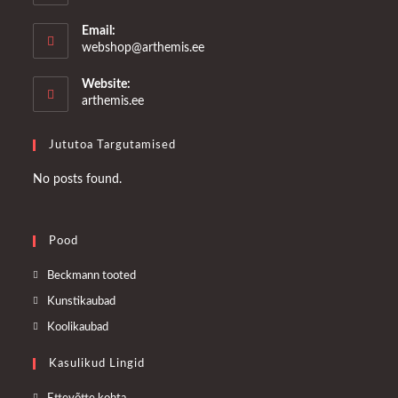
Email:
Opens
webshop@arthemis.ee
in
your
Website:
application
arthemis.ee
Jututoa Targutamised
No posts found.
Pood
Opens
Beckmann tooted
in
Opens
Kunstikaubad
a
in
Opens
Koolikaubad
new
a
in
tab
Kasulikud Lingid
new
a
tab
new
Opens