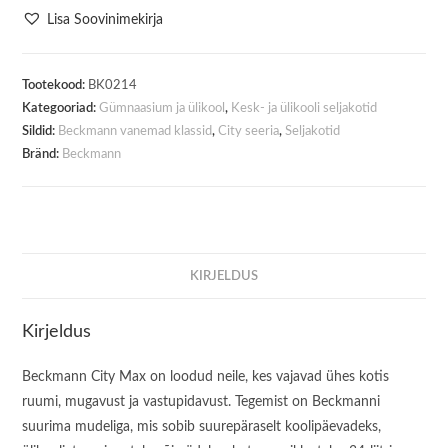
City
Lisa Soovinimekirja
Max
Grey
34
Tootekood:
BK0214
Kategooriad:
Gümnaasium ja ülikool
,
Kesk- ja ülikooli seljakotid
liitrit
Sildid:
Beckmann vanemad klassid
,
City seeria
,
Seljakotid
kogus
Bränd:
Beckmann
KIRJELDUS
Kirjeldus
Beckmann City Max on loodud neile, kes vajavad ühes kotis
ruumi, mugavust ja vastupidavust. Tegemist on Beckmanni
suurima mudeliga, mis sobib suurepäraselt koolipäevadeks,