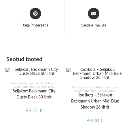
window
window
Opens
Opens
in
in
a
a
Jaga Pinterestis
Saada e-mailiga
new
new
window
window
Seotud tooted
LISA KORVI
Gümnaasium ja ülikool
,
Põhikooli
LISA KORVI
vanemate klasside koolikotid
Gümnaasium ja ülikool
,
Põhikooli
vanemate klasside koolikotid
Seljakott Beckmann City
Koolikott – Seljakott
Dusty Black 30 liitrit
Beckmann Urban Midi Blue
Shadow 26 liitrit
99,00
€
89,00
€