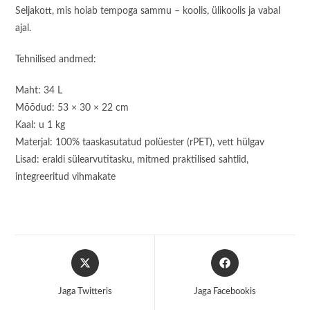
Seljakott, mis hoiab tempoga sammu – koolis, ülikoolis ja vabal
ajal.
Tehnilised andmed:
Maht: 34 L
Mõõdud: 53 × 30 × 22 cm
Kaal: u 1 kg
Materjal: 100% taaskasutatud polüester (rPET), vett hülgav
Lisad: eraldi sülearvutitasku, mitmed praktilised sahtlid,
integreeritud vihmakate
Opens
Opens
in
in
a
a
Jaga Twitteris
Jaga Facebookis
new
new