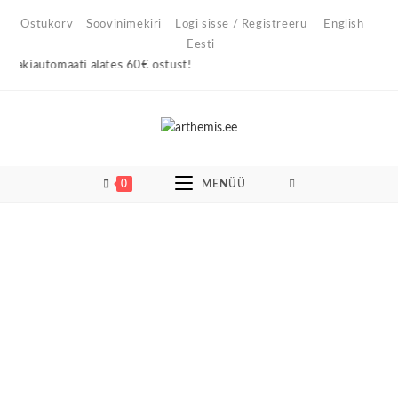
Skip
Ostukorv
Soovinimekiri
Logi sisse / Registreeru
English
to
Eesti
content
kiautomaati alates 60€ ostust!
0
MENÜÜ