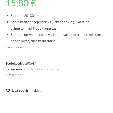
15,80
€
Šabloon 20*30 cm
Sobib käsitööprojektideks (Scrapbooking, Kaartide
valmistamine, Kodukaunistus)
Šabloon on valmistatud vastupidavast materjalist, mis tagab
nende pikaajalise kasutamise
Laost otsas
Tootekood:
craf0547
Kategooria:
Kunsti - ja käsitöökaubad
Silt:
Käsitöö
Lisa Soovinimekirja