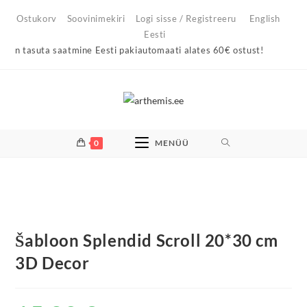
Skip
Ostukorv
Soovinimekiri
Logi sisse / Registreeru
English
to
Eesti
content
on tasuta saatmine Eesti pakiautomaati alates 60€ ostust!
0
MENÜÜ
Laost otsas
Šabloon Splendid Scroll 20*30 cm
3D Decor