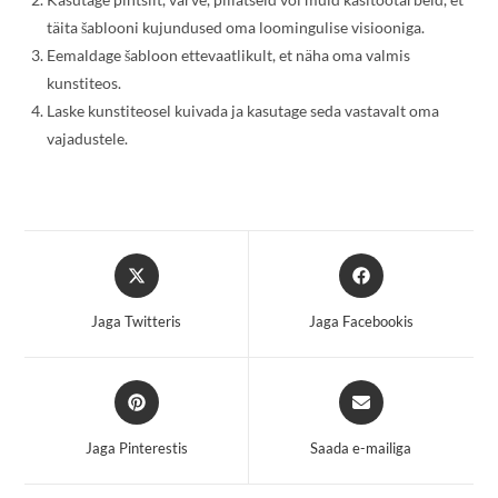
täita šablooni kujundused oma loomingulise visiooniga.
Eemaldage šabloon ettevaatlikult, et näha oma valmis
kunstiteos.
Laske kunstiteosel kuivada ja kasutage seda vastavalt oma
vajadustele.
Opens
Opens
in
in
a
a
Jaga Twitteris
Jaga Facebookis
new
new
window
window
Opens
Opens
in
in
a
a
Jaga Pinterestis
Saada e-mailiga
new
new
window
window