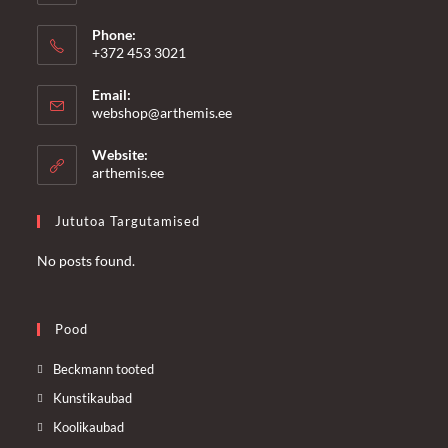
Phone:
+372 453 3021
Email:
Opens
webshop@arthemis.ee
in
your
Website:
application
arthemis.ee
Jututoa Targutamised
No posts found.
Pood
Opens
Beckmann tooted
in
Opens
Kunstikaubad
a
in
Opens
Koolikaubad
new
a