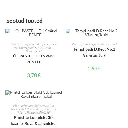
Seotud tooted
LISA KORVI
LISA KORVI
Kool
,
Kriidid ja pastellid
,
Kunsti - ja
Kontor
,
Kunsti - ja käsitöökaubad
käsitöökaubad
,
Kunstitundi ...
,
Templipadi D.Rect No.2
Õlipastellid
Värvitu/Kuiv
ÕLIPASTELLID 16 värvi
PENTEL
1,63
€
3,70
€
LISA KORVI
Pliiatsid ja pintslid
,
Akvarellile
,
Komplektid
,
Komplektid
,
Kunsti - ja
käsitöökaubad
,
Pintslid
Pintslite komplekt 3tk
kaamel Royal&Langnickel