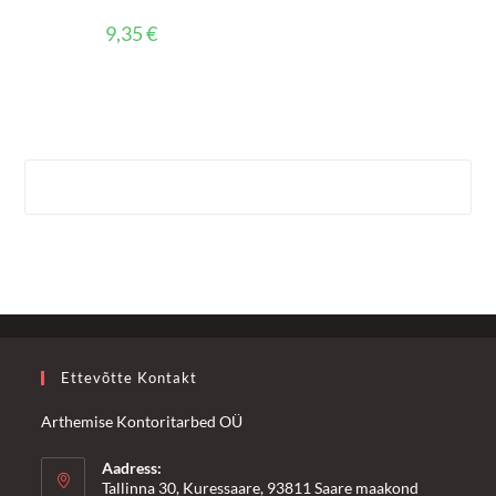
9,35
€
Ettevõtte Kontakt
Arthemise Kontoritarbed OÜ
Aadress:
Tallinna 30, Kuressaare, 93811 Saare maakond