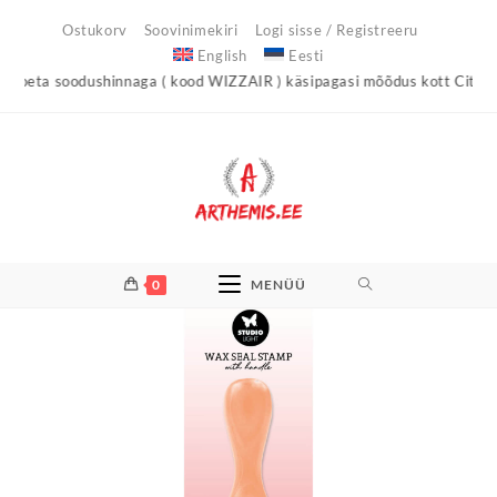
Skip
Ostukorv
Soovinimekiri
Logi sisse / Registreeru
to
English
Eesti
content
ta soodushinnaga ( kood WIZZAIR ) käsipagasi mõõdus kott City Light
Laost otsas
0
MENÜÜ