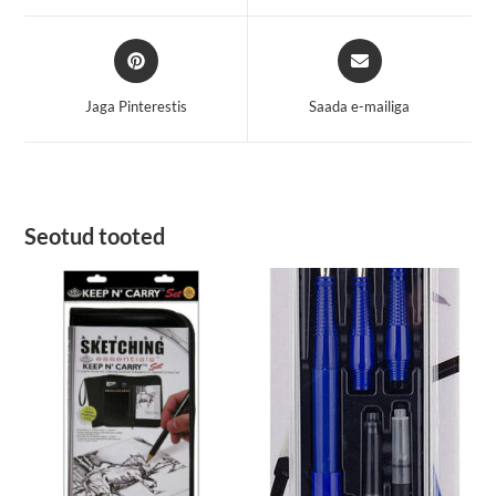
window
window
Opens
Opens
in
in
a
a
Jaga Pinterestis
Saada e-mailiga
new
new
window
window
Seotud tooted