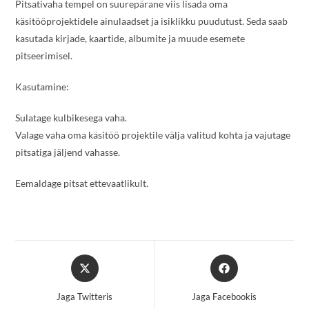
Pitsativaha tempel on suurepärane viis lisada oma
käsitööprojektidele ainulaadset ja isiklikku puudutust. Seda saab
kasutada kirjade, kaartide, albumite ja muude esemete
pitseerimisel.
Kasutamine:
Sulatage kulbikesega vaha.
Valage vaha oma käsitöö projektile välja valitud kohta ja vajutage
pitsatiga jäljend vahasse.
Eemaldage pitsat ettevaatlikult.
Opens
Opens
in
in
a
a
Jaga Twitteris
Jaga Facebookis
new
new