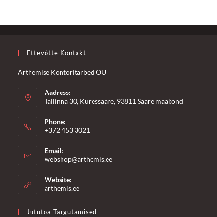
Ettevõtte Kontakt
Arthemise Kontoritarbed OÜ
Aadress:
Tallinna 30, Kuressaare, 93811 Saare maakond
Phone:
+372 453 3021
Email:
Opens
webshop@arthemis.ee
in
your
Website:
application
arthemis.ee
Jututoa Targutamised