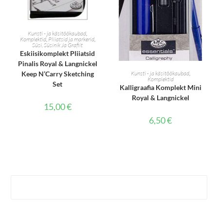
LISA KORVI
Kunsti - ja käsitöökaubad
,
Komplektid
,
Pliiatsid ja markerid
,
Süsi, Süsinik Ja Grafiit
Eskiisikomplekt Pliiatsid
Pinalis Royal & Langnickel
LISA KORVI
Keep N’Carry Sketching
Kunsti - ja käsitöökaubad
,
Komplektid
Set
Kalligraafia Komplekt Mini
Royal & Langnickel
15,00
€
6,50
€