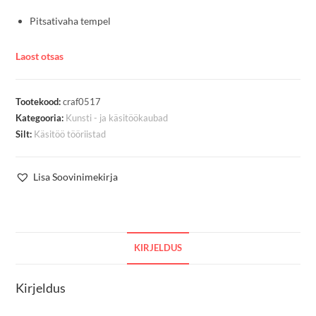
Pitsativaha tempel
Laost otsas
Tootekood:
craf0517
Kategooria:
Kunsti - ja käsitöökaubad
Silt:
Käsitöö tööriistad
Lisa Soovinimekirja
KIRJELDUS
Kirjeldus