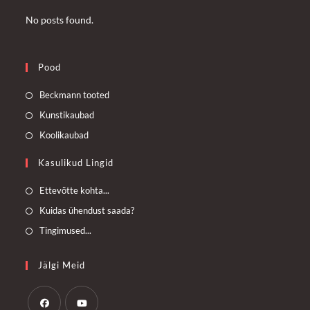
No posts found.
Pood
Opens
Beckmann tooted
in
Opens
Kunstikaubad
a
in
Opens
Koolikaubad
new
a
in
Kasulikud Lingid
tab
new
a
tab
new
Opens
Ettevõtte kohta...
tab
in
Opens
Kuidas ühendust saada?
a
in
Opens
Tingimused...
new
a
in
tab
new
a
Jälgi Meid
tab
new
tab