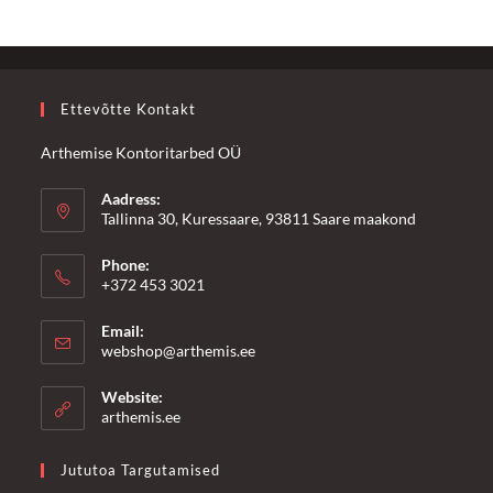
Ettevõtte Kontakt
Arthemise Kontoritarbed OÜ
Aadress:
Tallinna 30, Kuressaare, 93811 Saare maakond
Phone:
+372 453 3021
Email:
Opens
webshop@arthemis.ee
in
your
Website:
application
arthemis.ee
Jututoa Targutamised