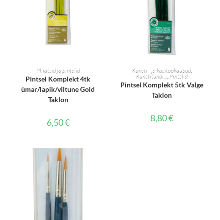
LISA KORVI
LISA KORVI
Pliiatsid ja pintslid
Kunsti - ja käsitöökaubad
,
Kunstitundi ...
,
Pintslid
Pintsel Komplekt 4tk
Pintsel Komplekt 5tk Valge
ümar/lapik/viltune Gold
Taklon
Taklon
8,80
€
6,50
€