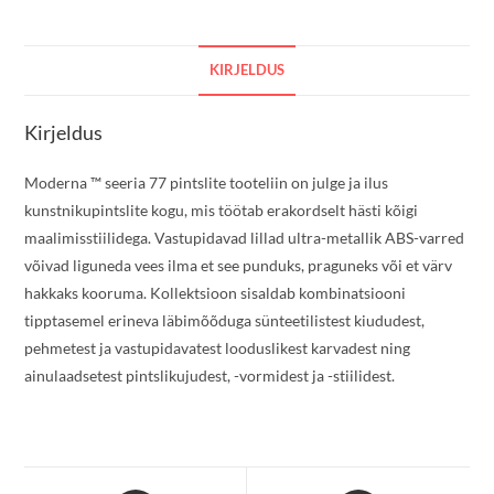
KIRJELDUS
Kirjeldus
Moderna ™ seeria 77 pintslite tooteliin on julge ja ilus
kunstnikupintslite kogu, mis töötab erakordselt hästi kõigi
maalimisstiilidega. Vastupidavad lillad ultra-metallik ABS-varred
võivad liguneda vees ilma et see punduks, praguneks või et värv
hakkaks kooruma. Kollektsioon sisaldab kombinatsiooni
tipptasemel erineva läbimõõduga sünteetilistest kiududest,
pehmetest ja vastupidavatest looduslikest karvadest ning
ainulaadsetest pintslikujudest, -vormidest ja -stiilidest.