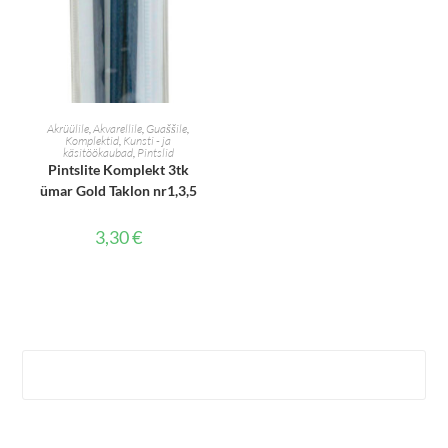
LISA KORVI
Akrüülile
,
Akvarellile
,
Guaššile
,
Komplektid
,
Kunsti - ja
käsitöökaubad
,
Pintslid
Pintslite Komplekt 3tk
ümar Gold Taklon nr1,3,5
3,30
€