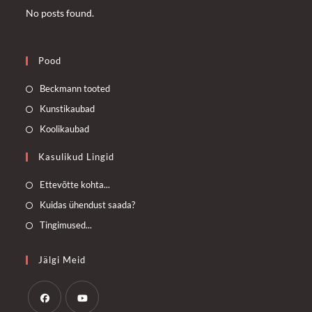
No posts found.
Pood
Opens
Beckmann tooted
in
Opens
Kunstikaubad
a
in
Opens
Koolikaubad
new
a
in
Kasulikud Lingid
tab
new
a
tab
new
Opens
Ettevõtte kohta...
tab
in
Opens
Kuidas ühendust saada?
a
in
Opens
Tingimused...
new
a
in
tab
new
a
Jälgi Meid
tab
new
tab