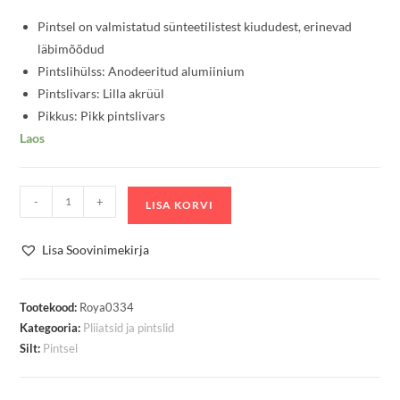
Pintsel on valmistatud sünteetilistest kiududest, erinevad
läbimõõdud
Pintslihülss: Anodeeritud alumiinium
Pintslivars: Lilla akrüül
Pikkus: Pikk pintslivars
Laos
Pintsel
-
+
LISA KORVI
Moderna
All
Lisa Soovinimekirja
Media
Ovaalne
Lapik
Tootekood:
Roya0334
Kategooria:
Pliiatsid ja pintslid
(filbert)
Silt:
Pintsel
nr
8
kogus