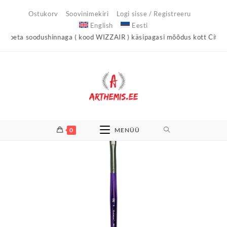
Skip
Ostukorv
Soovinimekiri
Logi sisse / Registreeru
to
English
Eesti
content
ta soodushinnaga ( kood WIZZAIR ) käsipagasi mõõdus kott City Light
0
MENÜÜ