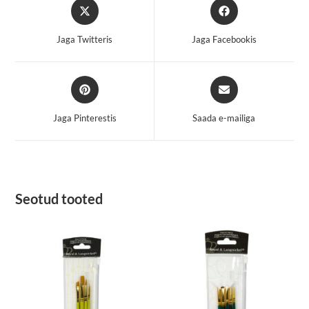
Opens
Opens
in
in
a
a
Jaga Twitteris
Jaga Facebookis
new
new
window
window
Opens
Opens
in
in
a
a
Jaga Pinterestis
Saada e-mailiga
new
new
window
window
Seotud tooted