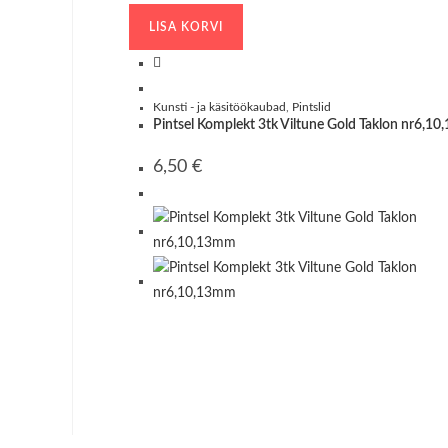
LISA KORVI
Kunsti - ja käsitöökaubad
,
Pintslid
Pintsel Komplekt 3tk Viltune Gold Taklon nr6,1
6,50
€