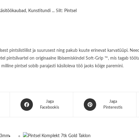
 käsitöökaubad
,
Kunstitundi ...
Silt:
Pintsel
sest pintslistiilist ja suurusest ning pakub kuute erinevat karvatüüpi. Nee
 pintslivartel on originaalne libisemiskindel Soft-Grip ™, mis tagab tööta
 milline pintsel sobib parajasti käsiloleva töö jaoks kõige paremini.
Opens
Opens
Jaga
Jaga
in
Facebookis
in
Pinterestis
a
a
new
new
window
window