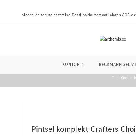
Skip
to
ebipoes on tasuta saatmine Eesti pakiautomaati alates 60€ ostust!
content
KONTOR
BECKMANN SELJA
>
Kool
>
K
Pintsel komplekt Crafters Cho