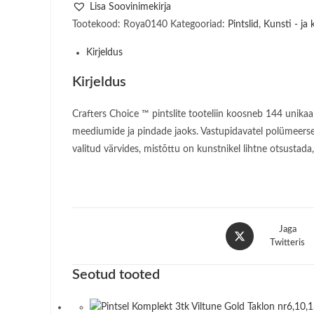
3tk
Lisa Soovinimekirja
Brown
Tootekood:
Roya0140
Kategooriad:
Pintslid
,
Kunsti - ja
Taklon
Kirjeldus
Ovaalne
(filbert
Kirjeldus
/
Wash)
Crafters Choice ™ pintslite tooteliin koosneb 144 unikaal
kogus
meediumide ja pindade jaoks. Vastupidavatel polümeersetel
valitud värvides, mistõttu on kunstnikel lihtne otsustada,
Opens
Jaga
in
Twitteris
a
Seotud tooted
new
window