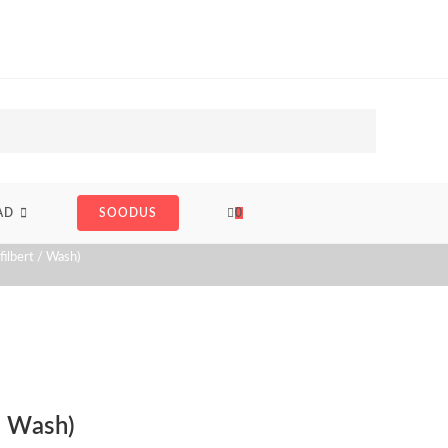
AD
SOODUS
0
ilbert / Wash)
/ Wash)