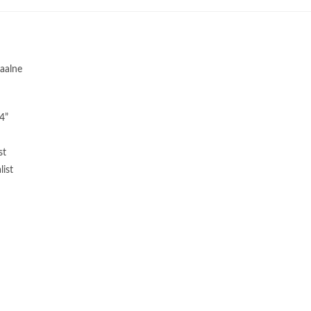
aalne
4”
st
list