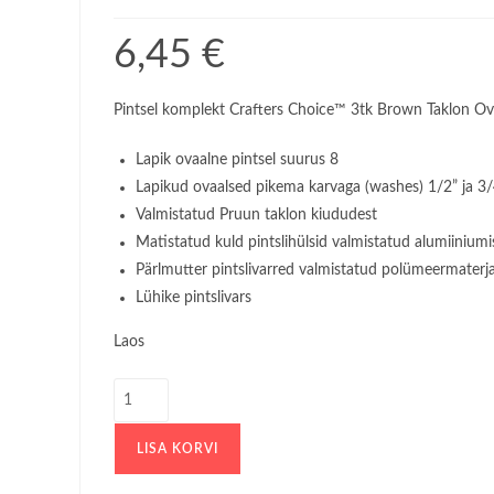
6,45
€
Pintsel komplekt Crafters Choice™ 3tk Brown Taklon Ov
Lapik ovaalne pintsel suurus 8
Lapikud ovaalsed pikema karvaga (washes) 1/2” ja 3/
Valmistatud Pruun taklon kiududest
Matistatud kuld pintslihülsid valmistatud alumiiniumi
Pärlmutter pintslivarred valmistatud polümeermaterja
Lühike pintslivars
Laos
Pintsel
komplekt
Crafters
LISA KORVI
Choice™