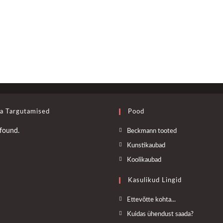
a Targutamised
Pood
Opens
found.
Beckmann tooted
in
Opens
Kunstikaubad
a
in
Opens
Koolikaubad
new
a
in
tab
Kasulikud Lingid
new
a
tab
new
Opens
Ettevõtte kohta...
tab
in
Opens
Kuidas ühendust saada?