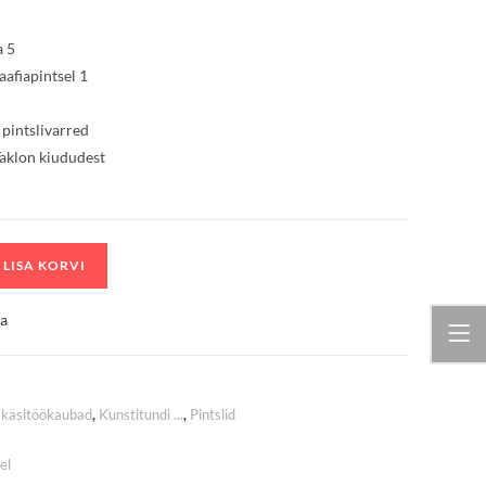
a 5
aafiapintsel 1
pintslivarred
aklon kiududest
LISA KORVI
ja
a käsitöökaubad
,
Kunstitundi ...
,
Pintslid
el