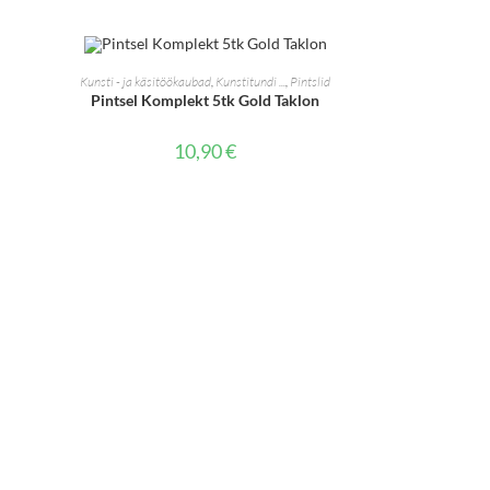
LISA KORVI
Kunsti - ja käsitöökaubad
,
Kunstitundi ...
,
Pintslid
Pintsel Komplekt 5tk Gold Taklon
10,90
€