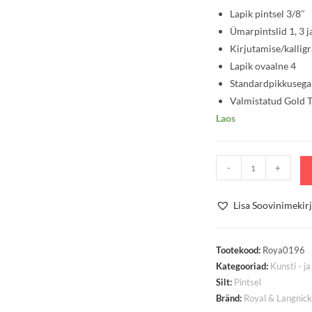
Lapik pintsel 3/8″
Ümarpintslid 1, 3 j
Kirjutamise/kalligr
Lapik ovaalne 4
Standardpikkusega 
Valmistatud Gold T
Laos
Pintsel
-
+
Komplekt
6tk
Lisa Soovinimekir
Gold
Taklon
kogus
Tootekood:
Roya0196
Kategooriad:
Kunsti - j
Silt:
Pintsel
Bränd:
Royal & Langnick