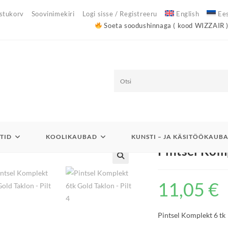
stukorv
Soovinimekiri
Logi sisse / Registreeru
English
Ees
Soeta soodushinnaga ( kood WIZZAIR ) käsipagasi 
O
t
>
Kool
>
Kunstitundi ...
>
Pintsel Komplekt 6tk Gold Taklon
s
TID
KOOLIKAUBAD
KUNSTI – JA KÄSITÖÖKAUB
i
Pintsel Kom
11,05
€
Pintsel Komplekt 6 tk