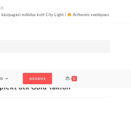
ti
mõõdus kott City Light !
Arthemis veebipoes on tasuta saatmine Ees
AD
SOODUS
0
plekt 6tk Gold Taklon