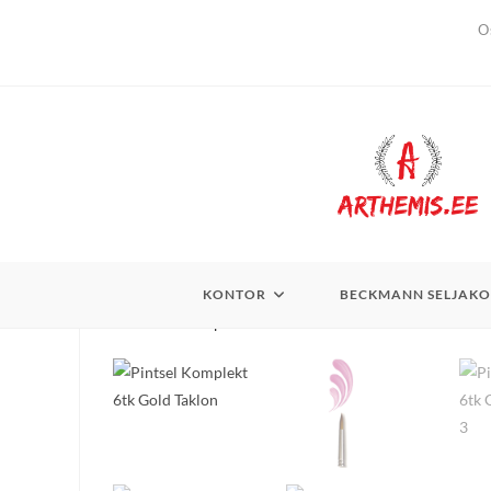
Skip
O
to
content
KONTOR
BECKMANN SELJAKO