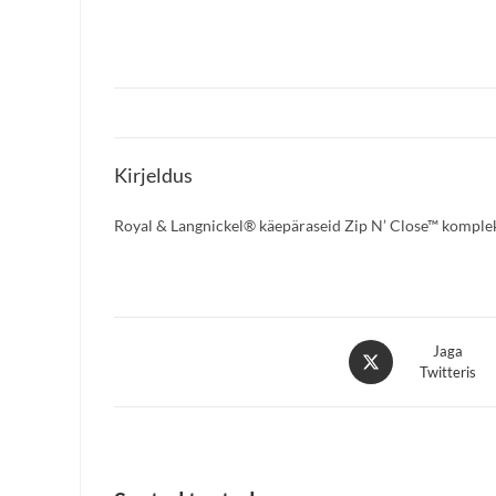
Kirjeldus
Royal & Langnickel® käepäraseid Zip N’ Close™ komplekt
Opens
Jaga
Twitteris
in
a
new
window