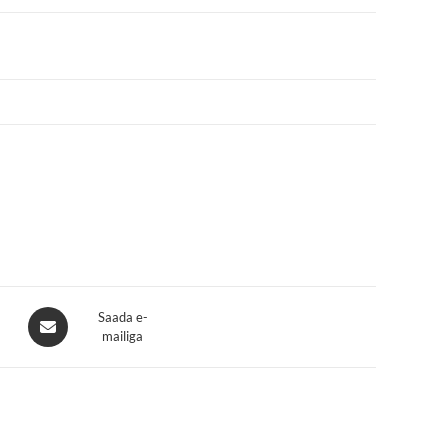
Opens
Saada e-
mailiga
in
a
new
window