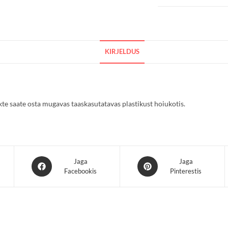
KIRJELDUS
e saate osta mugavas taaskasutatavas plastikust hoiukotis.
Opens
Opens
Jaga
Jaga
Facebookis
Pinterestis
in
in
a
a
new
new
window
window