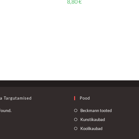
8,80
€
oa Targutamised
Pood
Opens
found.
Beckmann tooted
in
Opens
Kunstikaubad
a
in
Opens
Koolikaubad
new
a
in