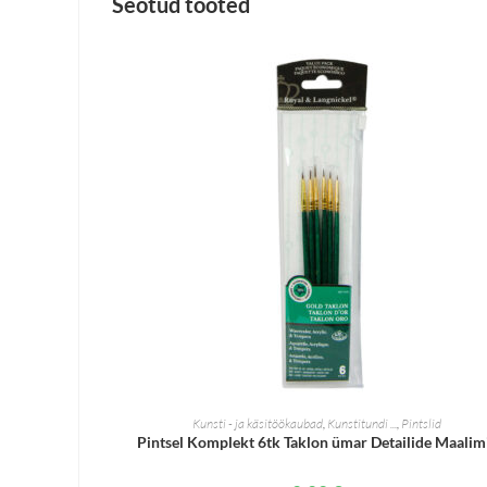
Seotud tooted
LISA KORVI
Kunsti - ja käsitöökaubad
,
Kunstitundi ...
,
Pintslid
Pintsel Komplekt 6tk Taklon ümar Detailide Maalim