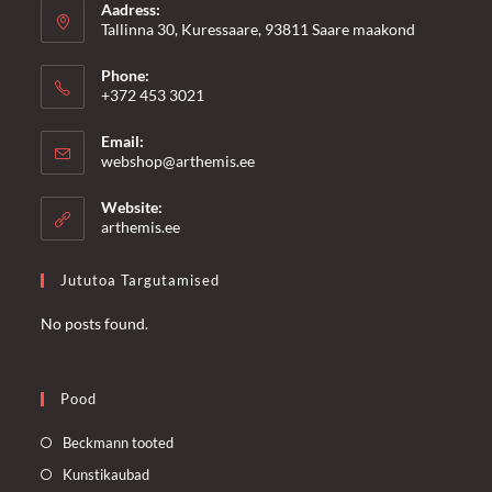
Aadress:
Tallinna 30, Kuressaare, 93811 Saare maakond
Phone:
+372 453 3021
Email:
Opens
webshop@arthemis.ee
in
your
Website:
application
arthemis.ee
Jututoa Targutamised
No posts found.
Pood
Opens
Beckmann tooted
in
Opens
Kunstikaubad