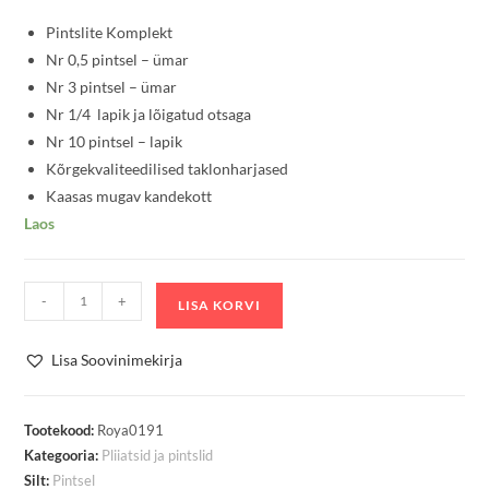
Pintslite Komplekt
Nr 0,5 pintsel – ümar
Nr 3 pintsel – ümar
Nr 1/4 lapik ja lõigatud otsaga
Nr 10 pintsel – lapik
Kõrgekvaliteedilised taklonharjased
Kaasas mugav kandekott
Laos
Pintsel
-
+
LISA KORVI
Komplekt
4tk
Lisa Soovinimekirja
ümar/lapik/viltune
Gold
Taklon
Tootekood:
Roya0191
Kategooria:
Pliiatsid ja pintslid
kogus
Silt:
Pintsel