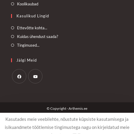
a
in
Opens
Koolikaubad
new
a
in
Kasulikud Lingid
tab
new
a
tab
new
Opens
Ettevõtte kohta...
tab
in
Opens
Kuidas ühendust saada?
a
in
Opens
Tingimused...
new
a
in
tab
new
a
Jälgi Meid
tab
new
tab
Opens
Opens
in
in
a
a
© Copyright - Arthemis.ee
new
new
tab
tab
Kasutades meie veebilehte, nõustute küpsiste kasutamisega ja
isikuandmete töötlemise tingimustega nagu on kirjeldatud meie