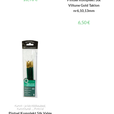
Viltune Gold Taklon
nr6,10,13mm
6,50
€
LISA KORVI
Kunsti - ja käsitöökaubad
,
Kunstitundi ...
,
Pintslid
Pintsel Komplekt 5tk Valge