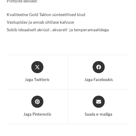
Pintslite eelised:
Kvaliteetne Gold Taklon sünteetilised kiud
Vastupidav ja annab ühtlase katvuse
Sobib ideaalselt akrüül-, akvarell- ja temperamaalidega
Opens
Opens
in
in
a
a
Jaga Twitteris
Jaga Facebookis
new
new
window
window
Opens
Opens
in
in
a
a
Jaga Pinterestis
Saada e-mailiga
new
new
window
window