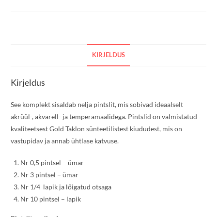
KIRJELDUS
Kirjeldus
See komplekt sisaldab nelja pintslit, mis sobivad ideaalselt
akrüül-, akvarell- ja temperamaalidega. Pintslid on valmistatud
kvaliteetsest Gold Taklon sünteetilistest kiududest, mis on
vastupidav ja annab ühtlase katvuse.
Nr 0,5 pintsel – ümar
Nr 3 pintsel – ümar
Nr 1/4 lapik ja lõigatud otsaga
Nr 10 pintsel – lapik