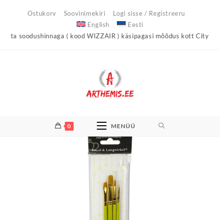
Skip
Ostukorv
Soovinimekiri
Logi sisse / Registreeru
to
English
Eesti
content
 soodushinnaga ( kood WIZZAIR ) käsipagasi mõõdus kott City Light !
0
MENÜÜ