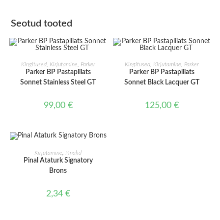
Seotud tooted
LISA KORVI
LISA KORVI
Kingitused
,
Kirjutamine
,
Parker
Kingitused
,
Kirjutamine
,
Parker
Parker BP Pastapliiats
Parker BP Pastapliiats
Sonnet Stainless Steel GT
Sonnet Black Lacquer GT
99,00
€
125,00
€
LISA KORVI
Kirjutamine
,
Pinalid
Pinal Ataturk Signatory
Brons
2,34
€