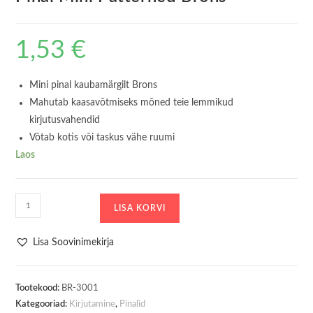
1,53
€
Mini pinal kaubamärgilt Brons
Mahutab kaasavõtmiseks mõned teie lemmikud
kirjutusvahendid
Võtab kotis või taskus vähe ruumi
Laos
Pinal
LISA KORVI
Mini
Patterned
Lisa Soovinimekirja
Brons
kogus
Tootekood:
BR-3001
Kategooriad:
Kirjutamine
,
Pinalid