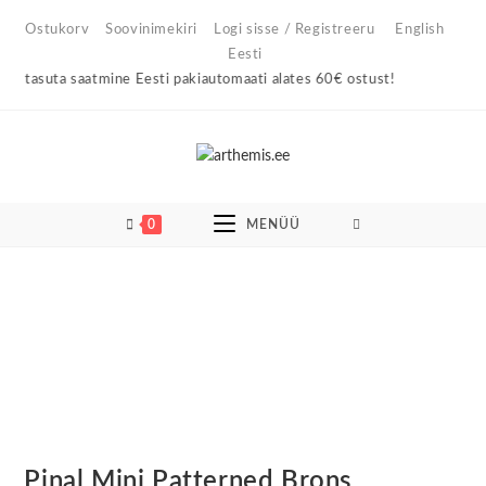
Skip
Ostukorv
Soovinimekiri
Logi sisse / Registreeru
English
to
Eesti
content
 tasuta saatmine Eesti pakiautomaati alates 60€ ostust!
0
MENÜÜ
Pinal Mini Patterned Brons