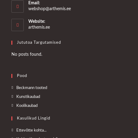
Email:
Opens
webshop@arthemis.ee
in
your
Website:
application
arthemis.ee
Jututoa Targutamised
No posts found.
Pood
Opens
Beckmann tooted
in
Opens
Kunstikaubad
a
in
Opens
Koolikaubad
new
a
in
tab
Kasulikud Lingid
new
a
tab
new
Opens
Ettevõtte kohta...
tab
in