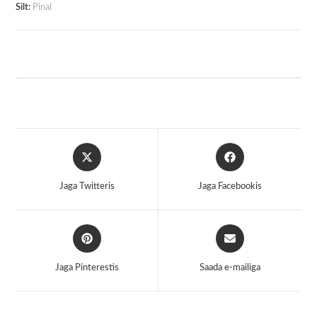
Silt:
Pinal
Opens
Opens
in
in
a
a
Jaga Twitteris
Jaga Facebookis
new
new
window
window
Opens
Opens
in
in
a
a
Jaga Pinterestis
Saada e-mailiga
new
new
window
window