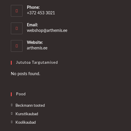
Phone:
+372 453 3021
Email:
Opens
webshop@arthemis.ee
in
your
Website:
application
arthemis.ee
Jututoa Targutamised
No posts found.
Pood
Opens
Beckmann tooted
in
Opens
Kunstikaubad
a
in
Opens
Koolikaubad
new
a
in