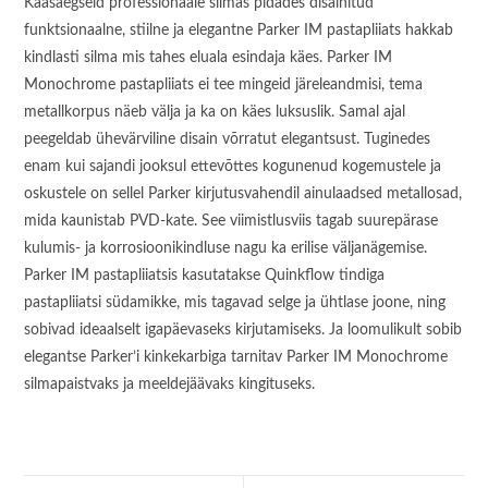
Kaasaegseid professionaale silmas pidades disainitud
funktsionaalne, stiilne ja elegantne Parker IM pastapliiats hakkab
kindlasti silma mis tahes eluala esindaja käes. Parker IM
Monochrome pastapliiats ei tee mingeid järeleandmisi, tema
metallkorpus näeb välja ja ka on käes luksuslik. Samal ajal
peegeldab ühevärviline disain võrratut elegantsust. Tuginedes
enam kui sajandi jooksul ettevõttes kogunenud kogemustele ja
oskustele on sellel Parker kirjutusvahendil ainulaadsed metallosad,
mida kaunistab PVD-kate. See viimistlusviis tagab suurepärase
kulumis- ja korrosioonikindluse nagu ka erilise väljanägemise.
Parker IM pastapliiatsis kasutatakse Quinkflow tindiga
pastapliiatsi südamikke, mis tagavad selge ja ühtlase joone, ning
sobivad ideaalselt igapäevaseks kirjutamiseks. Ja loomulikult sobib
elegantse Parker’i kinkekarbiga tarnitav Parker IM Monochrome
silmapaistvaks ja meeldejäävaks kingituseks.