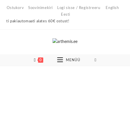
Skip
Ostukorv
Soovinimekiri
Logi sisse / Registreeru
English
to
Eesti
content
ti pakiautomaati alates 60€ ostust!
0
MENÜÜ