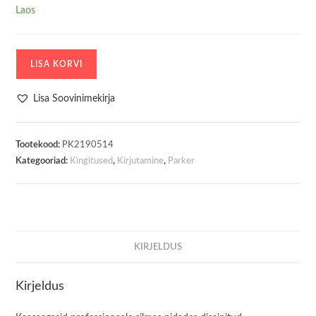
Laos
Parker
LISA KORVI
BP
Pastapliiats
Lisa Soovinimekirja
Im
Professionals
Monochrome
Tootekood:
PK2190514
Kategooriad:
Kingitused
,
Kirjutamine
,
Parker
Burgundy
kogus
KIRJELDUS
Kirjeldus