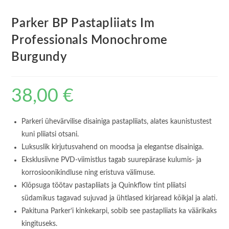
Parker BP Pastapliiats Im
Professionals Monochrome
Burgundy
38,00
€
Parkeri ühevärvilise disainiga pastapliiats, alates kaunistustest
kuni pliiatsi otsani.
Luksuslik kirjutusvahend on moodsa ja elegantse disainiga.
Eksklusiivne PVD-viimistlus tagab suurepärase kulumis- ja
korrosioonikindluse ning eristuva välimuse.
Klõpsuga töötav pastapliiats ja Quinkflow tint pliiatsi
südamikus tagavad sujuvad ja ühtlased kirjaread kõikjal ja alati.
Pakituna Parker’i kinkekarpi, sobib see pastapliiats ka väärikaks
kingituseks.