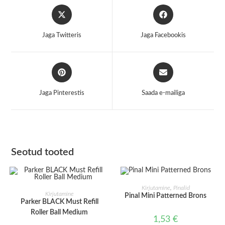
Opens
Opens
in
in
a
a
Jaga Twitteris
Jaga Facebookis
new
new
window
window
Opens
Opens
in
in
a
a
Jaga Pinterestis
Saada e-mailiga
new
new
window
window
Seotud tooted
LISA KORVI
Kirjutamine
,
Pinalid
LISA KORVI
Kirjutamine
Pinal Mini Patterned Brons
Parker BLACK Must Refill
Roller Ball Medium
1,53
€