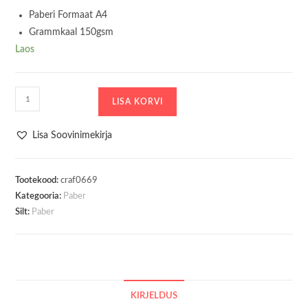
Paberi Formaat A4
Grammkaal 150gsm
Laos
Paber
LISA KORVI
A4
Blush
Lisa Soovinimekirja
Heart
Tonic
kogus
Tootekood:
craf0669
Kategooria:
Paber
Silt:
Paber
KIRJELDUS