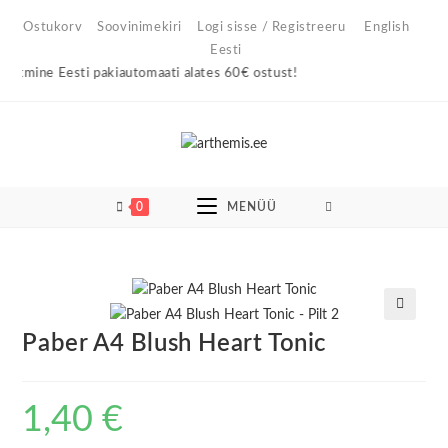
Skip
Ostukorv
Soovinimekiri
Logi sisse / Registreeru
English
to
Eesti
content
tmine Eesti pakiautomaati alates 60€ ostust!
0
MENÜÜ
🔍
Paber A4 Blush Heart Tonic
1,40
€