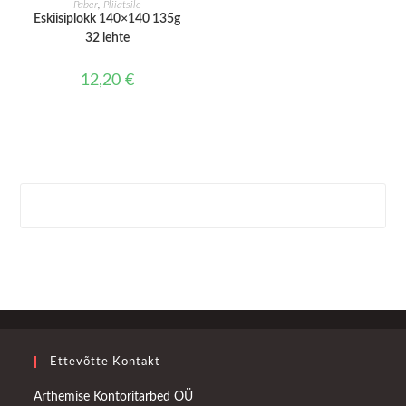
Paber
,
Pliiatsile
Eskiisiplokk 140×140 135g
32 lehte
12,20
€
Ettevõtte Kontakt
Arthemise Kontoritarbed OÜ