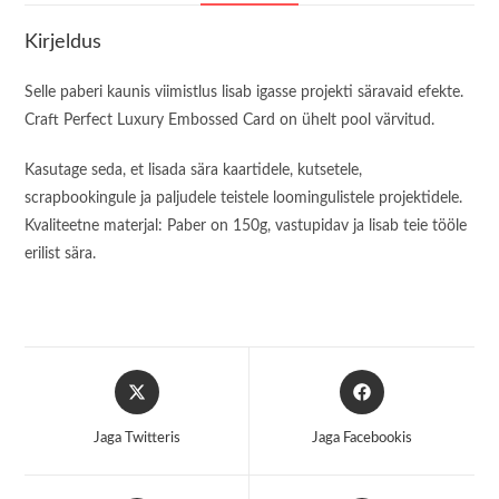
Kirjeldus
Selle paberi kaunis viimistlus lisab igasse projekti säravaid efekte.
Craft Perfect Luxury Embossed Card on ühelt pool värvitud.
Kasutage seda, et lisada sära kaartidele, kutsetele,
scrapbookingule ja paljudele teistele loomingulistele projektidele.
Kvaliteetne materjal: Paber on 150g, vastupidav ja lisab teie tööle
erilist sära.
Opens
Opens
in
in
a
a
Jaga Twitteris
Jaga Facebookis
new
new
window
window