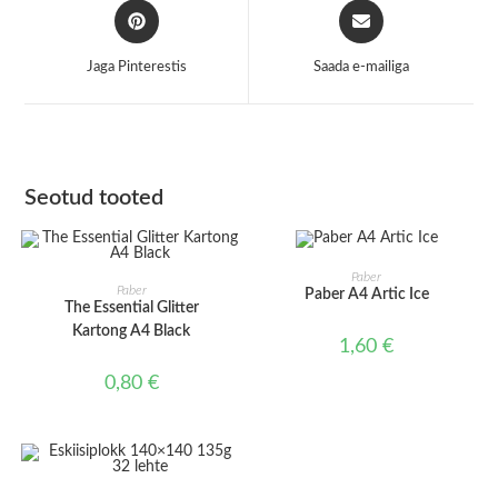
Opens
Opens
in
in
a
a
Jaga Pinterestis
Saada e-mailiga
new
new
window
window
Seotud tooted
LISA KORVI
Paber
LISA KORVI
Paber
Paber A4 Artic Ice
The Essential Glitter
Kartong A4 Black
1,60
€
0,80
€
LISA KORVI