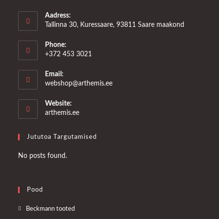
Aadress:
Tallinna 30, Kuressaare, 93811 Saare maakond
Phone:
+372 453 3021
Email:
Opens
webshop@arthemis.ee
in
your
Website:
application
arthemis.ee
Jututoa Targutamised
No posts found.
Pood
Opens
Beckmann tooted