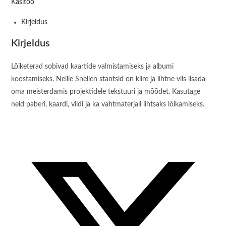
Käsitöö
Kirjeldus
Kirjeldus
Lõiketerad sobivad kaartide valmistamiseks ja albumi
koostamiseks. Nellie Snellen stantsid on kiire ja lihtne viis lisada
oma meisterdamis projektidele tekstuuri ja mõõdet. Kasutage
neid paberi, kaardi, vildi ja ka vahtmaterjali lihtsaks lõikamiseks.
Opens
in
a
new
window