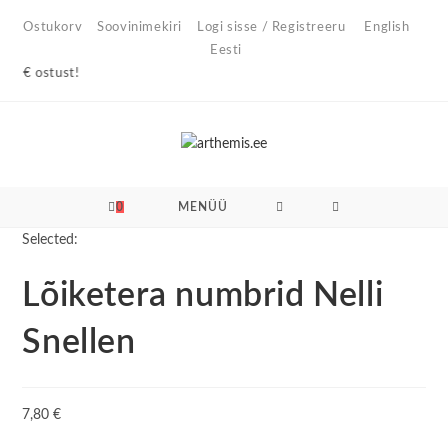
Skip
Ostukorv
Soovinimekiri
Logi sisse / Registreeru
English
to
Eesti
content
stust!
0
MENÜÜ
Selected:
Lõiketera numbrid Nelli
Snellen
7,80
€