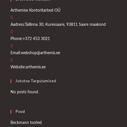
Arthemise Kontoritarbed OÜ
Aadress:
Tallinna 30, Kuressaare, 93811 Saare maakond
Phone:
+372 453 3021
Opens
Email:
webshop@arthemis.ee
in
your
Website:
arthemis.ee
application
Jututoa Targutamised
No posts found.
Pood
Opens
Beckmann tooted