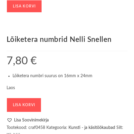
Lõiketera
LISA KORVI
numbrid
Nelli
Snellen
kogus
Lõiketera numbrid Nelli Snellen
7,80
€
Lõiketera numbri suurus on 16mm x 24mm
Laos
Lõiketera
LISA KORVI
numbrid
Nelli
Lisa Soovinimekirja
Snellen
Tootekood:
craf0458
Kategooria:
Kunsti - ja käsitöökaubad
Silt:
kogus