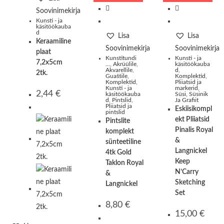
Soovinimekirja
Kunsti - ja
käsitöökauba
d
Lisa
Lisa
Keraamiline
Soovinimekirja
Soovinimekirja
plaat
Kunstitundi
Kunsti - ja
7,2x5cm
...
,
Akrüülile
,
käsitöökauba
Akvarellile
,
d
,
2tk.
Guaššile
,
Komplektid
,
Komplektid
,
Pliiatsid ja
Kunsti - ja
markerid
,
2,44
€
käsitöökauba
Süsi, Süsinik
d
,
Pintslid
,
Ja Grafiit
Pliiatsid ja
Eskiisikompl
pintslid
ekt Pliiatsid
Pintslite
Pinalis Royal
komplekt
&
sünteetiline
Langnickel
4tk Gold
Keep
Taklon Royal
N’Carry
&
Sketching
Langnickel
Set
8,80
€
15,00
€