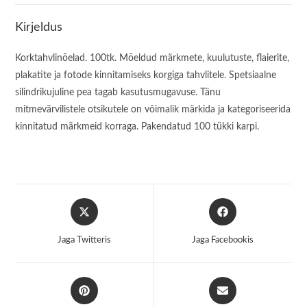
Kirjeldus
Korktahvlinõelad. 100tk. Mõeldud märkmete, kuulutuste, flaierite,
plakatite ja fotode kinnitamiseks korgiga tahvlitele. Spetsiaalne
silindrikujuline pea tagab kasutusmugavuse. Tänu
mitmevärvilistele otsikutele on võimalik märkida ja kategoriseerida
kinnitatud märkmeid korraga. Pakendatud 100 tükki karpi.
Opens
Opens
in
in
a
a
Jaga Twitteris
Jaga Facebookis
new
new
window
window
Opens
Opens
in
in