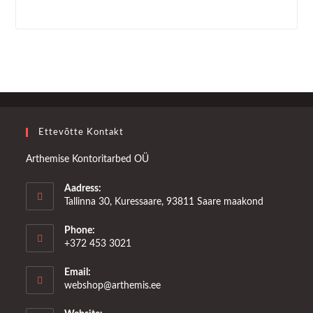
Ettevõtte Kontakt
Arthemise Kontoritarbed OÜ
Aadress:
Tallinna 30, Kuressaare, 93811 Saare maakond
Phone:
+372 453 3021
Email:
Opens
webshop@arthemis.ee
in
your