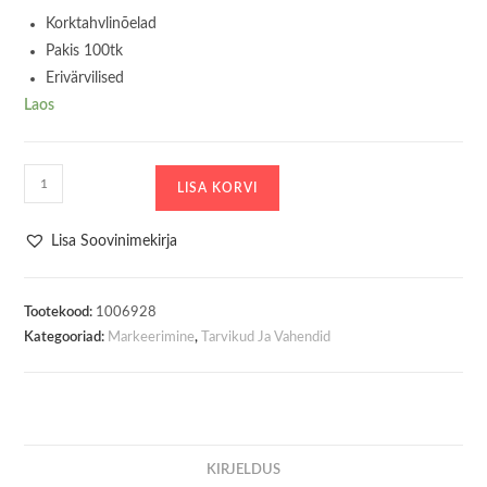
Korktahvlinõelad
Pakis 100tk
Erivärvilised
Laos
Korktahvlinõelad
LISA KORVI
100tk
kogus
Lisa Soovinimekirja
Tootekood:
1006928
Kategooriad:
Markeerimine
,
Tarvikud Ja Vahendid
KIRJELDUS