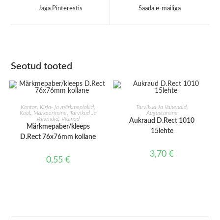
a
a
Jaga Pinterestis
Saada e-mailiga
new
new
window
window
Seotud tooted
LISA KORVI
LISA KORVI
Kontor
,
Kirja- ja märkmeplokid
,
Tarvikud Ja Vahendid
,
Kool
,
Markeerimine
,
Tarvikud Ja
Augustamine
Vahendid
,
Vidinad
Aukraud D.Rect 1010
Märkmepaber/kleeps
15lehte
D.Rect 76x76mm kollane
3,70
€
0,55
€