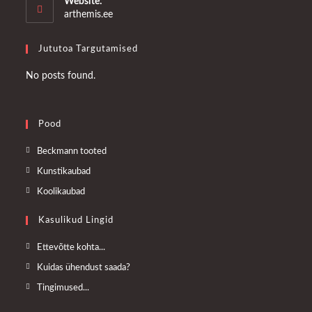
Website:
application
arthemis.ee
Jututoa Targutamised
No posts found.
Pood
Opens
Beckmann tooted
in
Opens
Kunstikaubad
a
in
Opens
Koolikaubad
new
a
in
tab
Kasulikud Lingid
new
a
tab
new
Opens
Ettevõtte kohta...
tab
in
Opens
Kuidas ühendust saada?
a
in
Opens
Tingimused...
new
a
in