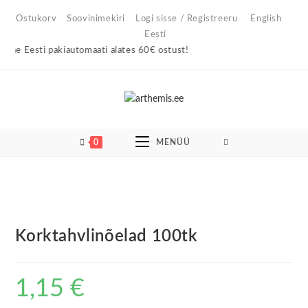
Skip
Ostukorv
Soovinimekiri
Logi sisse / Registreeru
English
to
Eesti
content
ne Eesti pakiautomaati alates 60€ ostust!
0
MENÜÜ
Korktahvlinõelad 100tk
1,15
€