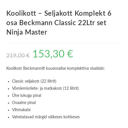
Koolikott – Seljakott Komplekt 6
osa Beckmann Classic 22Ltr set
Ninja Master
Algne
Praegune
153,30
€
219,00
€
hind
hind
oli:
on:
219,00 €.
153,30 €.
Koolikott Beckmannilt kuueosalise komplektina sisaldab:
Classic seljakott (22 liitrit)
Võmlemisriiete- ja matkakott (12 liitrit)
Ühe lukuga pinal
Ovaalne pinal
Vihmakate
Vahetatavad märgid väikeses kotikeses