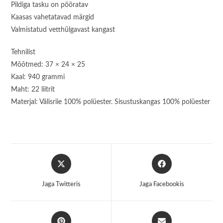
Pildiga tasku on pööratav
Kaasas vahetatavad märgid
Valmistatud vetthülgavast kangast
Tehnilist
Mõõtmed: 37 × 24 × 25
Kaal: 940 grammi
Maht: 22 liitrit
Materjal: Välisriie 100% polüester. Sisustuskangas 100% polüester
Opens
Opens
in
in
a
a
Jaga Twitteris
Jaga Facebookis
new
new
window
window
Opens
Opens