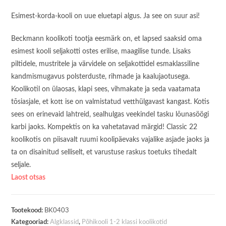
Esimest-korda-kooli on uue eluetapi algus. Ja see on suur asi!
Beckmann koolikoti tootja eesmärk on, et lapsed saaksid oma
esimest kooli seljakotti ostes erilise, maagilise tunde. Lisaks
piltidele, mustritele ja värvidele on seljakottidel esmaklassiline
kandmismugavus polsterduste, rihmade ja kaalujaotusega.
Koolikotil on ülaosas, klapi sees, vihmakate ja seda vaatamata
tõsiasjale, et kott ise on valmistatud vetthülgavast kangast. Kotis
sees on erinevaid lahtreid, sealhulgas veekindel tasku lõunasöögi
karbi jaoks. Kompektis on ka vahetatavad märgid! Classic 22
koolikotis on piisavalt ruumi koolipäevaks vajalike asjade jaoks ja
ta on disainitud selliselt, et varustuse raskus toetuks tihedalt
seljale.
Laost otsas
Tootekood:
BK0403
Kategooriad:
Algklassid
,
Põhikooli 1-2 klassi koolikotid