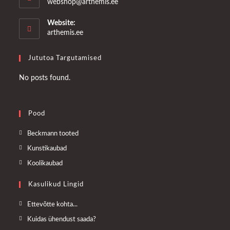
Opens
webshop@arthemis.ee
in
your
Website:
application
arthemis.ee
Jututoa Targutamised
No posts found.
Pood
Opens
Beckmann tooted
in
Opens
Kunstikaubad
a
in
Opens
Koolikaubad
new
a
in
tab
Kasulikud Lingid
new
a
tab
new
Opens
Ettevõtte kohta...
tab
in
Opens
Kuidas ühendust saada?
a