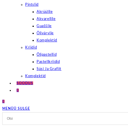
Pintslid
Akrüülile
Akvarellile
Guaššile
Õlivärvile
Komplektid
Kriidid
Õlipastellid
Pastellkriidid
Süsi Ja Grafiit
Komplektid
SOODUS
0
0
MENÜÜ
SULGE