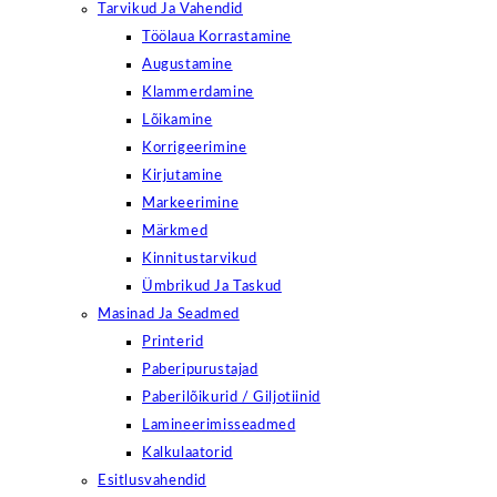
Tarvikud Ja Vahendid
Töölaua Korrastamine
Augustamine
Klammerdamine
Lõikamine
Korrigeerimine
Kirjutamine
Markeerimine
Märkmed
Kinnitustarvikud
Ümbrikud Ja Taskud
Masinad Ja Seadmed
Printerid
Paberipurustajad
Paberilõikurid / Giljotiinid
Lamineerimisseadmed
Kalkulaatorid
Esitlusvahendid