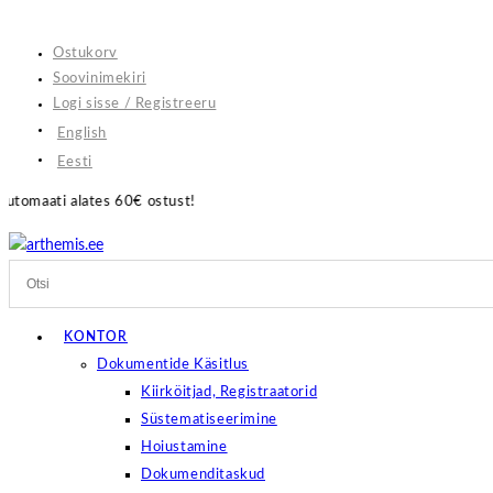
Skip
to
Ostukorv
content
Soovinimekiri
Logi sisse / Registreeru
English
Eesti
€ ostust!
KONTOR
Dokumentide Käsitlus
Kiirköitjad, Registraatorid
Süstematiseerimine
Hoiustamine
Dokumenditaskud