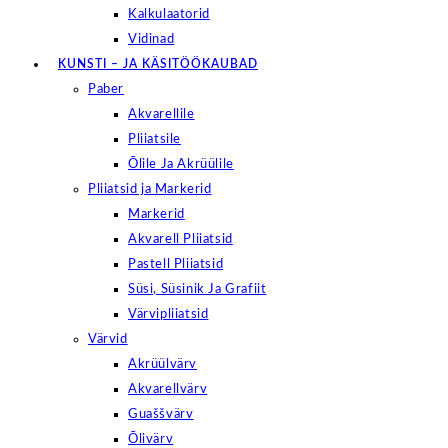
Kalkulaatorid
Vidinad
KUNSTI – JA KÄSITÖÖKAUBAD
Paber
Akvarellile
Pliiatsile
Õlile Ja Akrüülile
Pliiatsid ja Markerid
Markerid
Akvarell Pliiatsid
Pastell Pliiatsid
Süsi, Süsinik Ja Grafiit
Värvipliiatsid
Värvid
Akrüülvärv
Akvarellvärv
Guaššvärv
Õlivärv