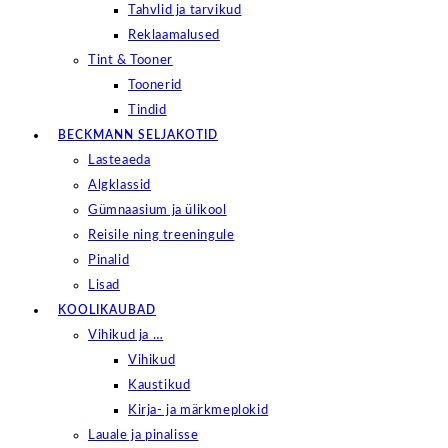
Tahvlid ja tarvikud
Reklaamalused
Tint & Tooner
Toonerid
Tindid
BECKMANN SELJAKOTID
Lasteaeda
Algklassid
Gümnaasium ja ülikool
Reisile ning treeningule
Pinalid
Lisad
KOOLIKAUBAD
Vihikud ja …
Vihikud
Kaustikud
Kirja- ja märkmeplokid
Lauale ja pinalisse