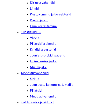
Kirjutusvahendid
Liimid
Kustukummid ja korrektorid
Käärid jms…
Laua korrastamine
Kunstitundi …
Värvid
Pliiatsid ja pintslid
Kriidid ja pastellid
Joonistusplokid, paberid
Hoiustamise jaoks
Muu vajalik
Joonestusvahendid
Sirklid
Joonlauad, kolmnurgad, mallid
Pliiatsid
Muud abivahendid
Elektroonika ja vidinad