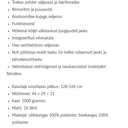
Toekas polster seljaosas ja õlarihmades
Rinnarihm ja puusavöö
Anatoomilise kujuga seljaosa
Funktsioonid
Mõlemal küljel välistaskud joogipudeli jaoks
Integreeritud vihmakate
Hea ventilatsioon seljaosas
Koti põhiosas eraldi tasku 16-tollise sülearvuti jaoks ja
tahvelarvutitasku
Valmistatud vetthülgavast ja taaskasutatud materjalist
Tehniline
Kasutaja soovitatav pikkus: 128-164 cm
Mõõtmed: 44 × 29 × 21
Kaal: 1000 grammi
Maht: 26 liitrit
Materjal: väliskangas 100% polüester. Sisekangas 100%
polüester