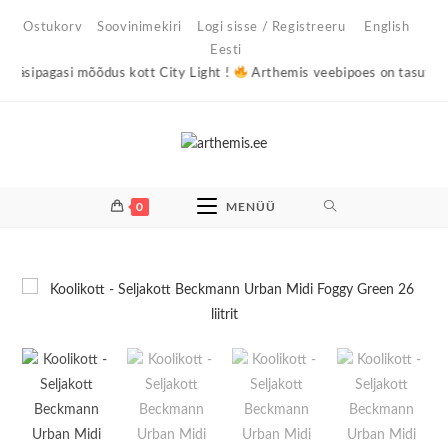
Skip
Ostukorv
Soovinimekiri
Logi sisse / Registreeru
English
to
Eesti
content
agasi mõõdus kott City Light !
Arthemis veebipoes on tasuta saatmin
0
MENÜÜ