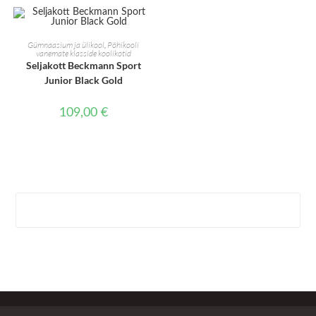
LISA KORVI
Gümnaasium ja ülikool
,
Põhikooli
vanemate klasside koolikotid
Seljakott Beckmann Sport
Junior Black Gold
109,00
€