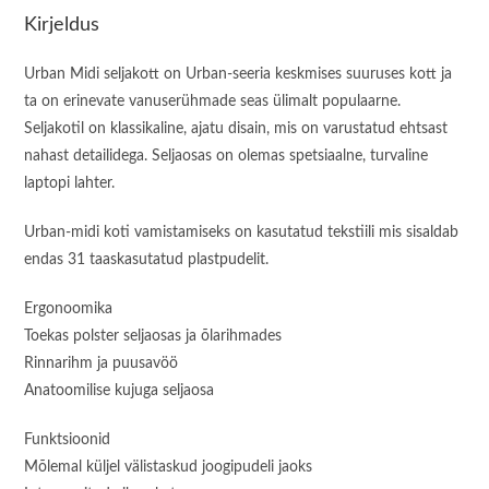
Kirjeldus
Urban Midi seljakott on Urban-seeria keskmises suuruses kott ja
ta on erinevate vanuserühmade seas ülimalt populaarne.
Seljakotil on klassikaline, ajatu disain, mis on varustatud ehtsast
nahast detailidega. Seljaosas on olemas spetsiaalne, turvaline
laptopi lahter.
Urban-midi koti vamistamiseks on kasutatud tekstiili mis sisaldab
endas 31 taaskasutatud plastpudelit.
Ergonoomika
Toekas polster seljaosas ja õlarihmades
Rinnarihm ja puusavöö
Anatoomilise kujuga seljaosa
Funktsioonid
Mõlemal küljel välistaskud joogipudeli jaoks