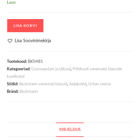
Laos
Koolikott
LISA KORVI
-
Seljakott
Lisa Soovinimekirja
Beckmann
Urban
Tootekood:
Midi
BK0481
Kategooriad:
,
Foggy
Gümnaasium ja ülikool
Põhikooli vanemate klasside
Green
koolikotid
Sildid:
,
,
Beckmann vanemad klassid
Seljakotid
Urban seeria
26
Bränd:
Beckmann
liitrit
kogus
KIRJELDUS