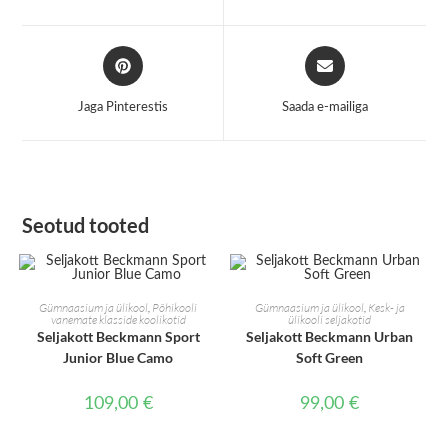
new
new
window
window
Opens
Opens
in
in
a
a
Jaga Pinterestis
Saada e-mailiga
new
new
window
window
Seotud tooted
LISA KORVI
LISA KORVI
Gümnaasium ja ülikool
,
Põhikooli
Gümnaasium ja ülikool
,
Kesk- ja
vanemate klasside koolikotid
ülikooli seljakotid
Seljakott Beckmann Sport
Seljakott Beckmann Urban
Junior Blue Camo
Soft Green
109,00
€
99,00
€