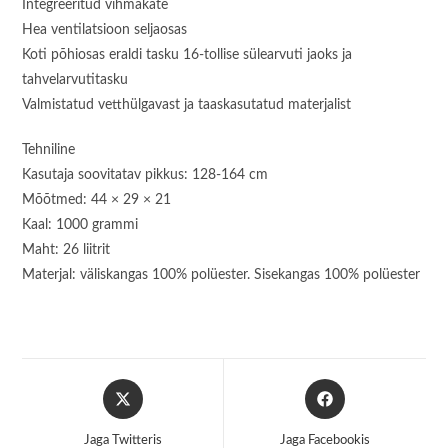
Integreeritud vihmakate
Hea ventilatsioon seljaosas
Koti põhiosas eraldi tasku 16-tollise sülearvuti jaoks ja
tahvelarvutitasku
Valmistatud vetthülgavast ja taaskasutatud materjalist
Tehniline
Kasutaja soovitatav pikkus: 128-164 cm
Mõõtmed: 44 × 29 × 21
Kaal: 1000 grammi
Maht: 26 liitrit
Materjal: väliskangas 100% polüester. Sisekangas 100% polüester
Opens
Opens
in
in
a
a
Jaga Twitteris
Jaga Facebookis