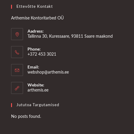
Ettevõtte Kontakt
Arthemise Kontoritarbed OÜ
Aadress:
Tallinna 30, Kuressaare, 93811 Saare maakond
Phone:
+372 453 3021
Email:
Opens
webshop@arthemis.ee
in
your
Website:
application
arthemis.ee
Jututoa Targutamised
No posts found.