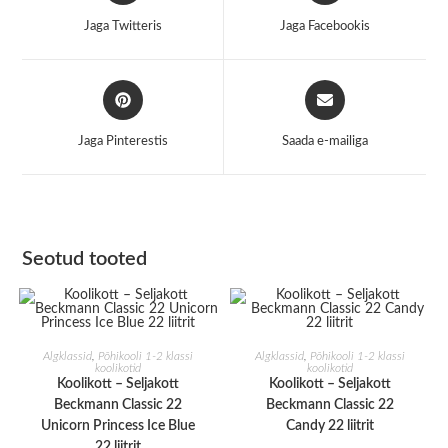
a
a
Jaga Twitteris
Jaga Facebookis
new
new
window
window
Opens
Opens
in
in
a
a
Jaga Pinterestis
Saada e-mailiga
new
new
window
window
Seotud tooted
LISA KORVI
LISA KORVI
Algklassid
,
Põhikooli 1-2 klassi
Algklassid
,
Põhikooli 1-2 klassi
koolikotid
koolikotid
Koolikott – Seljakott
Koolikott – Seljakott
Beckmann Classic 22
Beckmann Classic 22
Unicorn Princess Ice Blue
Candy 22 liitrit
22 liitrit