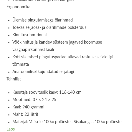
Ergonoomika
Ülemise pingutamisega õlarihmad
Toekas seljaosa- ja õlarihmade polsterdus
Kinnitusrihm rinnal
Vöökinnitus ja kandev süsteem jagavad koormuse
vaagnapiirkonnast laiali
Koti sisemised pingutuspaelad aitavad raskuse seljale ligi
tõmmata
Anatoomilisel kujundatud seljatugi
Tehnilist
Kasutaja soovituslik kasv: 116-140 cm
Mõõtmed: 37 × 24 × 25
Kaal: 940 grammi
Maht: 22 liitrit
Materjal: Välisriie 100% polüester. Sisukangas 100% polüester
Laos