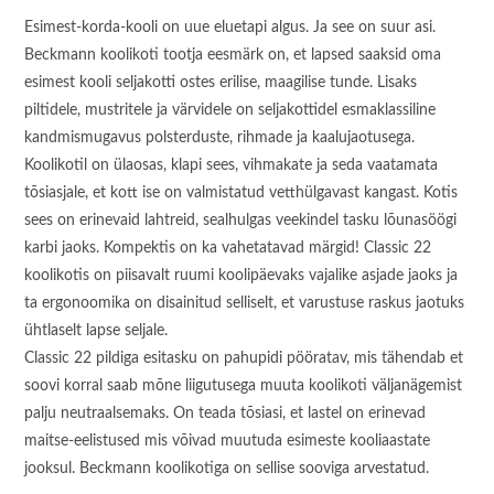
Esimest-korda-kooli on uue eluetapi algus. Ja see on suur asi.
Beckmann koolikoti tootja eesmärk on, et lapsed saaksid oma
esimest kooli seljakotti ostes erilise, maagilise tunde. Lisaks
piltidele, mustritele ja värvidele on seljakottidel esmaklassiline
kandmismugavus polsterduste, rihmade ja kaalujaotusega.
Koolikotil on ülaosas, klapi sees, vihmakate ja seda vaatamata
tõsiasjale, et kott ise on valmistatud vetthülgavast kangast. Kotis
sees on erinevaid lahtreid, sealhulgas veekindel tasku lõunasöögi
karbi jaoks. Kompektis on ka vahetatavad märgid! Classic 22
koolikotis on piisavalt ruumi koolipäevaks vajalike asjade jaoks ja
ta ergonoomika on disainitud selliselt, et varustuse raskus jaotuks
ühtlaselt lapse seljale.
Classic 22 pildiga esitasku on pahupidi pööratav, mis tähendab et
soovi korral saab mõne liigutusega muuta koolikoti väljanägemist
palju neutraalsemaks. On teada tõsiasi, et lastel on erinevad
maitse-eelistused mis võivad muutuda esimeste kooliaastate
jooksul. Beckmann koolikotiga on sellise sooviga arvestatud.