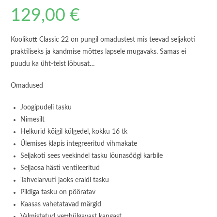
129,00
€
Koolikott Classic 22 on pungil omadustest mis teevad seljakoti
praktiliseks ja kandmise mõttes lapsele mugavaks. Samas ei
puudu ka üht-teist lõbusat…
Omadused
Joogipudeli tasku
Nimesilt
Helkurid kõigil külgedel, kokku 16 tk
Ülemises klapis integreeritud vihmakate
Seljakoti sees veekindel tasku lõunasöögi karbile
Seljaosa hästi ventileeritud
Tahvelarvuti jaoks eraldi tasku
Pildiga tasku on pööratav
Kaasas vahetatavad märgid
Valmistatud vetthülgavast kangast