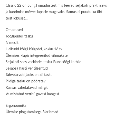
Classic 22 on pungil omadustest mis teevad seljakoti praktiliseks
ja kandmise mõttes lapsele mugavaks. Samas ei puudu ka üht-
teist lõbusat…
Omadused
Joogipudeli tasku
Nimesilt
Helkurid kõigil külgedel, kokku 16 tk
Ülemises klapis integreeritud vihmakate
Seljakoti sees veekindel tasku lõunasöögi karbile
Seljaosa hästi ventileeritud
Tahvelarvuti jaoks eraldi tasku
Pildiga tasku on pööratav
Kaasas vahetatavad märgid
Valmistatud vetthülgavast kangast
Ergonoomika
Ülemise pingutamisega õlarihmad