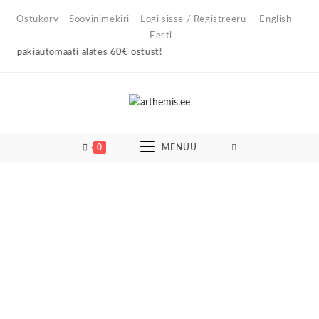
Skip
Ostukorv
Soovinimekiri
Logi sisse / Registreeru
English
to
Eesti
content
akiautomaati alates 60€ ostust!
0
MENÜÜ