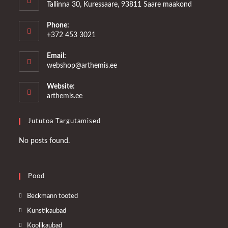
Tallinna 30, Kuressaare, 93811 Saare maakond
Phone:
+372 453 3021
Email:
Opens
webshop@arthemis.ee
in
your
Website:
application
arthemis.ee
Jututoa Targutamised
No posts found.
Pood
Opens
Beckmann tooted
in
Opens
Kunstikaubad
a
in
Opens
Koolikaubad