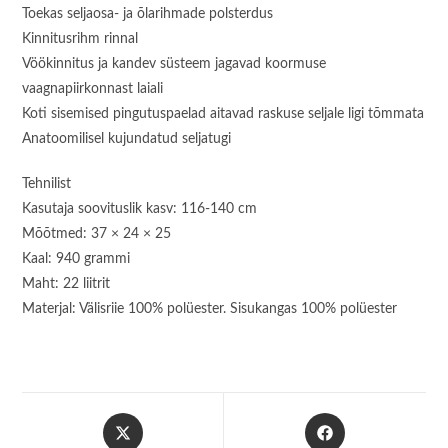
Toekas seljaosa- ja õlarihmade polsterdus
Kinnitusrihm rinnal
Vöökinnitus ja kandev süsteem jagavad koormuse
vaagnapiirkonnast laiali
Koti sisemised pingutuspaelad aitavad raskuse seljale ligi tõmmata
Anatoomilisel kujundatud seljatugi
Tehnilist
Kasutaja soovituslik kasv: 116-140 cm
Mõõtmed: 37 × 24 × 25
Kaal: 940 grammi
Maht: 22 liitrit
Materjal: Välisriie 100% polüester. Sisukangas 100% polüester
Opens
Opens
in
in