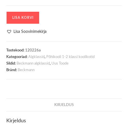
Koolikott
LISA KORVI
-
Seljakott
Lisa Soovinimekirja
Beckmann
Active
Air
Tootekood:
120226a
Kategooriad:
Algklassid
,
Põhikooli 1-2 klassi koolikotid
FLX
Sildid:
Beckmann algklassid
,
Uus Toode
Pixel
Bränd:
Beckmann
20-
25
liitrit
kogus
KIRJELDUS
Kirjeldus