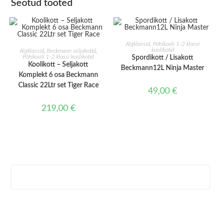
Seotud tooted
LISA KORVI
Algklassid
,
Põhikooli 1-2 klassi
LISA KORVI
koolikotid
Algklassid
,
Beckmann seljakotid
,
Põhikooli 1-2 klassi koolikotid
Spordikott / Lisakott
Koolikott – Seljakott
Beckmann12L Ninja Master
Komplekt 6 osa Beckmann
Classic 22Ltr set Tiger Race
49,00
€
219,00
€