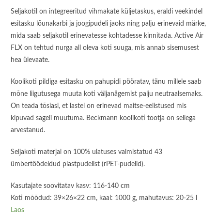
Seljakotil on integreeritud vihmakate küljetaskus, eraldi veekindel
esitasku lõunakarbi ja joogipudeli jaoks ning palju erinevaid märke,
mida saab seljakotil erinevatesse kohtadesse kinnitada. Active Air
FLX on tehtud nurga all oleva koti suuga, mis annab sisemusest
hea ülevaate.
Koolikoti pildiga esitasku on pahupidi pööratav, tänu millele saab
mõne liigutusega muuta koti väljanägemist palju neutraalsemaks.
On teada tõsiasi, et lastel on erinevad maitse-eelistused mis
kipuvad sageli muutuma. Beckmann koolikoti tootja on sellega
arvestanud.
Seljakoti materjal on 100% ulatuses valmistatud 43
ümbertöödeldud plastpudelist (rPET-pudelid).
Kasutajate soovitatav kasv: 116-140 cm
Koti mõõdud: 39×26×22 cm, kaal: 1000 g, mahutavus: 20-25 l
Laos