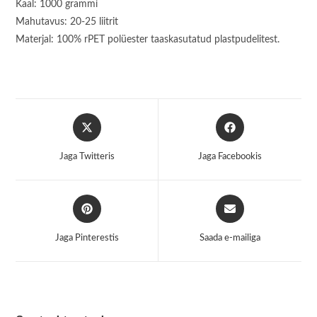
Kaal: 1000 grammi
Mahutavus: 20-25 liitrit
Materjal: 100% rPET polüester taaskasutatud plastpudelitest.
Opens
Opens
in
in
a
a
Jaga Twitteris
Jaga Facebookis
new
new
window
window
Opens
Opens
in
in
a
a
Jaga Pinterestis
Saada e-mailiga
new
new
window
window