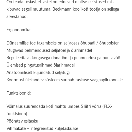
On teada tõsiasi, et lastel on erinevad maitse-eelistused mis
kipuvad sageli muutuma. Beckmann koolikoti tootja on sellega
arvestanud.
Ergonoomika:
Dünaamilise toe tagamiseks on seljaosas õhupadi / õhupolster.
Mugavad pehmendused seljatoel ja õlarihmadel
Reguleeritava kõrgusega rinnarihm ja pehmendusega puusavöö
Ülemised pingutusrihmad õlarihmadel
Anatoomiliselt kujundatud seljatugi
Koormust ülekandev süsteem suunab raskuse vaagnapiirkonnale
Funktsioonid:
Võimalus suurendada koti mahtu umbes 5 liitri võrra (FLX-
funktsioon)
Pööratav esitasku
Vihmakate – integreeritud küljetaskusse