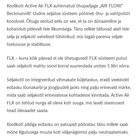
Koolikott Active Air FLX auhinnatud õhupadjaga „AIR FLOW“
Beckmannilt! Uudne seljatoe süsteem põhineb õhu- ja vahtpolstri
kooslusel. Õhuga seotud eelis on see, et ta on dünaamiline ja
kohandub pidevalt teie liikumisega. Tänu sellele täituvad alati teie
selja ja seljakoti vahelised tühimikud, mis tagab parema seljale
toetuvuse ja stabiilsuse.
FLX – kuna kõik päevad ei ole ühesugused! FLX-süsteemi puhul
saab seljakoti mahtu soovi korral suurendada umbes 5 liitri võrra.
Seljakotil on integreeritud vihmakate küljetaskus, eraldi veekindel
esitasku lõunakarbi ja joogipudeli jaoks ning palju erinevaid märke,
mida saab seljakotil erinevatesse kohtadesse kinnitada. Active Air
FLX on tehtud nurga all oleva koti suuga, mis laseb sisemusest
head ülevaadet saada.
Koolikoti pildiga esitasku on pahupidi pööratav, tänu millele saab
mõne liigutusega muuta koti väljanägemist palju neutraalsemaks.