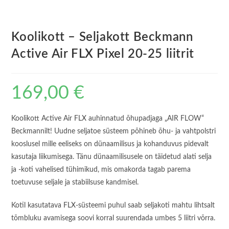
Koolikott – Seljakott Beckmann
Active Air FLX Pixel 20-25 liitrit
169,00
€
Koolikott Active Air FLX auhinnatud õhupadjaga „AIR FLOW“
Beckmannilt! Uudne seljatoe süsteem põhineb õhu- ja vahtpolstri
kooslusel mille eeliseks on dünaamilisus ja kohanduvus pidevalt
kasutaja liikumisega. Tänu dünaamilisusele on täidetud alati selja
ja -koti vahelised tühimikud, mis omakorda tagab parema
toetuvuse seljale ja stabiilsuse kandmisel.
Kotil kasutatava FLX-süsteemi puhul saab seljakoti mahtu lihtsalt
tõmbluku avamisega soovi korral suurendada umbes 5 liitri võrra.