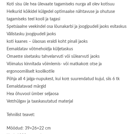
Koti sisu üle hea ülevaate tagamiseks nurga all olev kotisuu
Helkurid kõikidel külgedel optimaalse nähtavuse ja ohutuse
tagamiseks teel kooli ja tagasi
Spetsiaalne veekindel osa lõunakarbi ja joogipudeli jaoks esitaskus
Välistasku joogipudeli jaoks
koti kaanes – ülaosas eraldi koht pinali jaoks
Eemaldatav võtmehoidja küljetaskus
Omaette sisetasku tahvelarvuti või sülearvuti jaoks
Võimalus kinnitada võimlemis- või matkakott otse ja
ergonoomiliselt koolikotile
Põhja all 4 jalga-nupukest, kui kott suurendatud kujul, siis 6 tk
Eemaldatavad märgid
Hea õhuvool ümber seljaosa
Vetthülgav ja taaskasutatud materjal
Tehnilist teavet:
Mõõdud: 39×26×22 cm