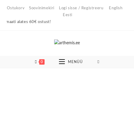
Skip
Ostukorv
Soovinimekiri
Logi sisse / Registreeru
English
to
Eesti
content
ati alates 60€ ostust!
0
MENÜÜ