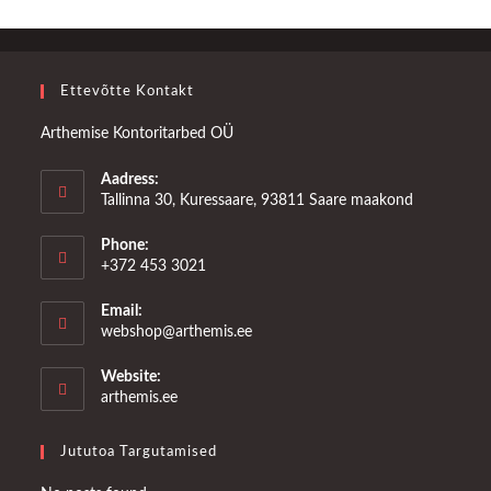
Ettevõtte Kontakt
Arthemise Kontoritarbed OÜ
Aadress:
Tallinna 30, Kuressaare, 93811 Saare maakond
Phone:
+372 453 3021
Email:
Opens
webshop@arthemis.ee
in
your
Website:
application
arthemis.ee
Jututoa Targutamised