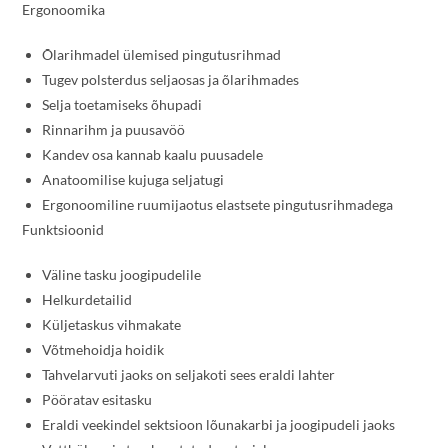
Ergonoomika
Õlarihmadel ülemised pingutusrihmad
Tugev polsterdus seljaosas ja õlarihmades
Selja toetamiseks õhupadi
Rinnarihm ja puusavöö
Kandev osa kannab kaalu puusadele
Anatoomilise kujuga seljatugi
Ergonoomiline ruumijaotus elastsete pingutusrihmadega
Funktsioonid
Väline tasku joogipudelile
Helkurdetailid
Küljetaskus vihmakate
Võtmehoidja hoidik
Tahvelarvuti jaoks on seljakoti sees eraldi lahter
Pööratav esitasku
Eraldi veekindel sektsioon lõunakarbi ja joogipudeli jaoks