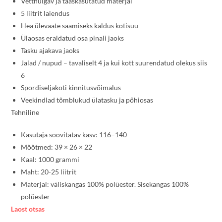
Vetthülgav ja taaskasutatud materjal
5 liitrit laiendus
Hea ülevaate saamiseks kaldus kotisuu
Ülaosas eraldatud osa pinali jaoks
Tasku ajakava jaoks
Jalad / nupud – tavaliselt 4 ja kui kott suurendatud olekus siis
6
Spordiseljakoti kinnitusvõimalus
Veekindlad tõmblukud ülatasku ja põhiosas
Tehniline
Kasutaja soovitatav kasv: 116–140
Mõõtmed: 39 × 26 × 22
Kaal: 1000 grammi
Maht: 20-25 liitrit
Materjal: väliskangas 100% polüester. Sisekangas 100%
polüester
Laost otsas