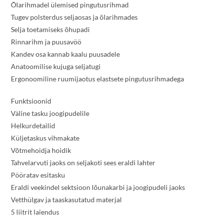
Õlarihmadel ülemised pingutusrihmad
Tugev polsterdus seljaosas ja õlarihmades
Selja toetamiseks õhupadi
Rinnarihm ja puusavöö
Kandev osa kannab kaalu puusadele
Anatoomilise kujuga seljatugi
Ergonoomiline ruumijaotus elastsete pingutusrihmadega
Funktsioonid
Väline tasku joogipudelile
Helkurdetailid
Küljetaskus vihmakate
Võtmehoidja hoidik
Tahvelarvuti jaoks on seljakoti sees eraldi lahter
Pööratav esitasku
Eraldi veekindel sektsioon lõunakarbi ja joogipudeli jaoks
Vetthülgav ja taaskasutatud materjal
5 liitrit laiendus