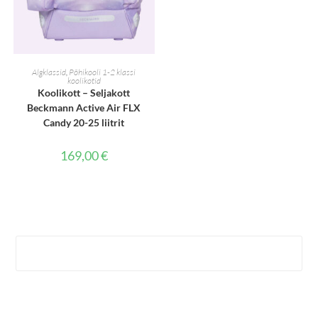
LISA KORVI
Algklassid
,
Põhikooli 1-2 klassi
koolikotid
Koolikott – Seljakott
Beckmann Active Air FLX
Candy 20-25 liitrit
169,00
€