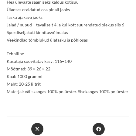
Hea ülevaate saamiseks kaldus kotisuu
Ülaosas eraldatud osa pinali jaoks
Tasku ajakava jaoks
Jalad / nupud – tavaliselt 4 ja kui kott suurendatud olekus siis 6
Spordiseljakoti kinnitusvõimalus
Veekindlad tõmblukud ülatasku ja põhiosas
Tehniline
Kasutaja soovitatav kasv: 116–140
Mõõtmed: 39 × 26 × 22
Kaal: 1000 grammi
Maht: 20-25 liitrit
Materjal: väliskangas 100% polüester. Sisekangas 100% polüester
Opens
Opens
in
in