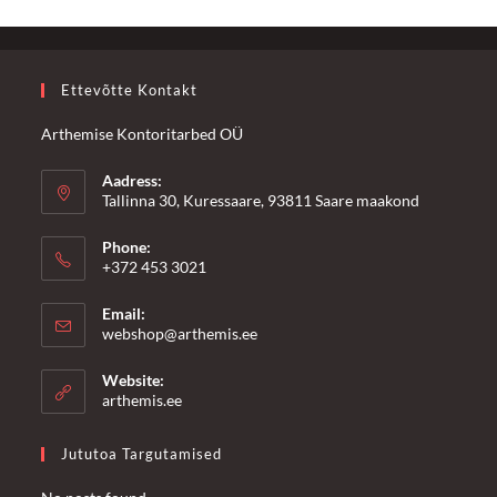
Ettevõtte Kontakt
Arthemise Kontoritarbed OÜ
Aadress:
Tallinna 30, Kuressaare, 93811 Saare maakond
Phone:
+372 453 3021
Email:
Opens
webshop@arthemis.ee
in
your
Website:
application
arthemis.ee
Jututoa Targutamised