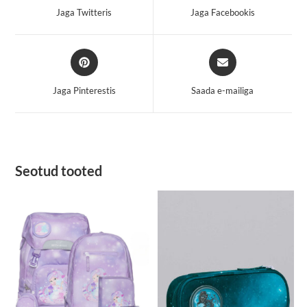
a
a
Jaga Twitteris
Jaga Facebookis
new
new
window
window
Opens
Opens
in
in
a
a
Jaga Pinterestis
Saada e-mailiga
new
new
window
window
Seotud tooted