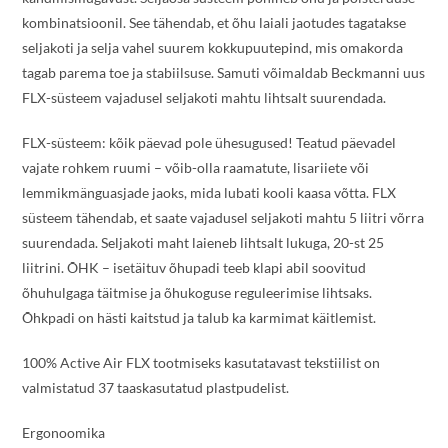
kombinatsioonil. See tähendab, et õhu laiali jaotudes tagatakse
seljakoti ja selja vahel suurem kokkupuutepind, mis omakorda
tagab parema toe ja stabiilsuse. Samuti võimaldab Beckmanni uus
FLX-süsteem vajadusel seljakoti mahtu lihtsalt suurendada.
FLX-süsteem: kõik päevad pole ühesugused! Teatud päevadel
vajate rohkem ruumi – võib-olla raamatute, lisariiete või
lemmikmänguasjade jaoks, mida lubati kooli kaasa võtta. FLX
süsteem tähendab, et saate vajadusel seljakoti mahtu 5 liitri võrra
suurendada. Seljakoti maht laieneb lihtsalt lukuga, 20-st 25
liitrini. ÕHK – isetäituv õhupadi teeb klapi abil soovitud
õhuhulgaga täitmise ja õhukoguse reguleerimise lihtsaks.
Õhkpadi on hästi kaitstud ja talub ka karmimat käitlemist.
100% Active Air FLX tootmiseks kasutatavast tekstiilist on
valmistatud 37 taaskasutatud plastpudelist.
Ergonoomika