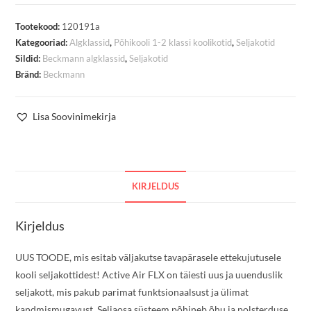
Tootekood:
120191a
Kategooriad:
Algklassid
,
Põhikooli 1-2 klassi koolikotid
,
Seljakotid
Sildid:
Beckmann algklassid
,
Seljakotid
Bränd:
Beckmann
Lisa Soovinimekirja
KIRJELDUS
Kirjeldus
UUS TOODE, mis esitab väljakutse tavapärasele ettekujutusele
kooli seljakottidest! Active Air FLX on täiesti uus ja uuenduslik
seljakott, mis pakub parimat funktsionaalsust ja ülimat
kandmismugavust. Seljaosa süsteem põhineb õhu ja polsterduse