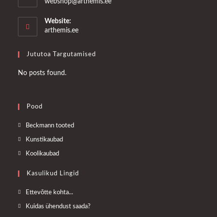
Opens
webshop@arthemis.ee
in
your
Website:
application
arthemis.ee
Jututoa Targutamised
No posts found.
Pood
Opens
Beckmann tooted
in
Opens
Kunstikaubad
a
in
Opens
Koolikaubad
new
a
in
tab
Kasulikud Lingid
new
a
tab
new
Opens
Ettevõtte kohta...
tab
in
Opens
Kuidas ühendust saada?
a