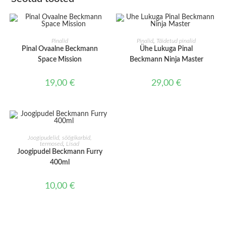
LISA KORVI
LISA KORVI
Pinalid
Pinalid
,
Täidetud pinalid
Pinal Ovaalne Beckmann
Ühe Lukuga Pinal
Space Mission
Beckmann Ninja Master
19,00
€
29,00
€
LISA KORVI
Joogipudelid, söögikarbid,
termosed
,
Lisad
Joogipudel Beckmann Furry
400ml
10,00
€