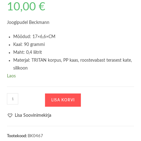
10,00
€
Joogipudel Beckmann
Mõõdud: 17×6,6×CM
Kaal: 90 grammi
Maht: 0,4 liitrit
Materjal: TRITAN korpus, PP kaas, roostevabast terasest kate,
silikoon
Laos
Joogipudel
LISA KORVI
Beckmann
Candy
Lisa Soovinimekirja
400ml
kogus
Tootekood:
BK0467