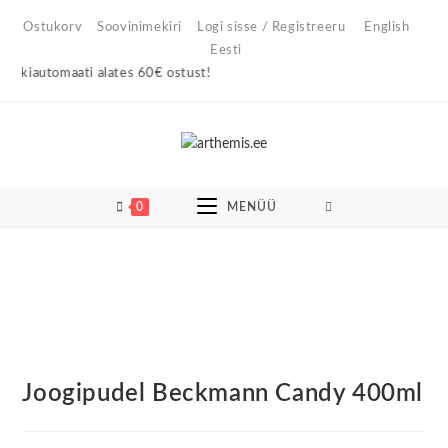
Skip
Ostukorv
Soovinimekiri
Logi sisse / Registreeru
English
to
Eesti
content
kiautomaati alates 60€ ostust!
0
MENÜÜ
Joogipudel Beckmann Candy 400ml