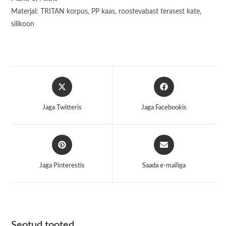
Materjal: TRITAN korpus, PP kaas, roostevabast terasest kate,
silikoon
Opens
Opens
in
in
a
a
Jaga Twitteris
Jaga Facebookis
new
new
window
window
Opens
Opens
in
in
a
a
Jaga Pinterestis
Saada e-mailiga
new
new
window
window
Seotud tooted