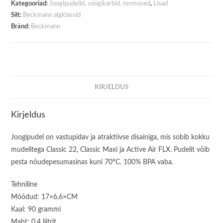
Kategooriad:
Joogipudelid, söögikarbid, termosed
,
Lisad
Silt:
Beckmann algklassid
Bränd:
Beckmann
KIRJELDUS
Kirjeldus
Joogipudel on vastupidav ja atraktiivse disainiga, mis sobib kokku
mudelitega Classic 22, Classic Maxi ja Active Air FLX. Pudelit võib
pesta nõudepesumasinas kuni 70°C. 100% BPA vaba.
Tehniline
Mõõdud: 17×6,6×CM
Kaal: 90 grammi
Maht: 0,4 liitrit