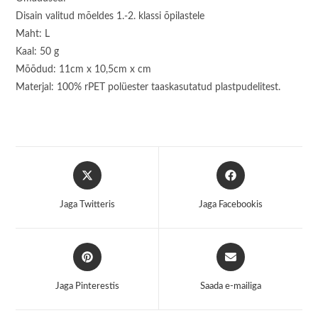
Disain valitud mõeldes 1.-2. klassi õpilastele
Maht: L
Kaal: 50 g
Mõõdud: 11cm x 10,5cm x cm
Materjal: 100% rPET polüester taaskasutatud plastpudelitest.
Opens
Opens
in
in
a
a
Jaga Twitteris
Jaga Facebookis
new
new
window
window
Opens
Opens
in
in
a
a
Jaga Pinterestis
Saada e-mailiga
new
new
window
window