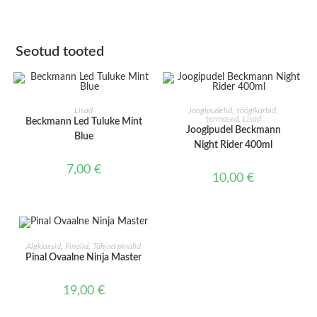
Seotud tooted
LISA KORVI
LISA KORVI
Lisad
Joogipudelid, söögikarbid,
termosed
,
Lisad
Beckmann Led Tuluke Mint
Joogipudel Beckmann
Blue
Night Rider 400ml
7,00
€
10,00
€
LISA KORVI
Algklassid
,
Pinalid
,
Tühjad pinalid
Pinal Ovaalne Ninja Master
19,00
€