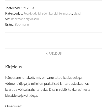
Tootekood:
191208a
Kategooriad:
Joogipudelid, söögikarbid, termosed
,
Lisad
Silt:
Beckmann algklassid
Bränd:
Beckmann
KIRJELDUS
Kirjeldus
Käepärane rahakott, mis on varustatud kaelapaelaga,
võtmehoidjaga ja millel on praktilised lahterdustaskud kas
kaartide või sularaha tarbeks. Disain sobib kokku esimeste
klasside seljakottidega.
Omadused: