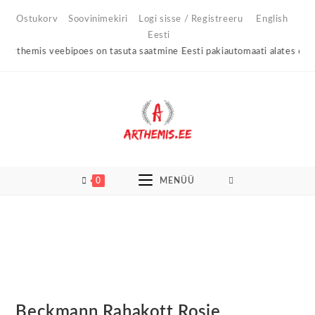
Skip
Ostukorv
Soovinimekiri
Logi sisse / Registreeru
English
to
Eesti
content
rthemis veebipoes on tasuta saatmine Eesti pakiautomaati alates 60€ os
0
MENÜÜ
Beckmann Rahakott Rosie