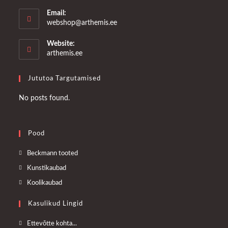
Email:
Opens
webshop@arthemis.ee
in
your
Website:
application
arthemis.ee
Jututoa Targutamised
No posts found.
Pood
Opens
Beckmann tooted
in
Opens
Kunstikaubad
a
in
Opens
Koolikaubad
new
a
in
tab
Kasulikud Lingid
new
a
tab
new
Opens
Ettevõtte kohta...