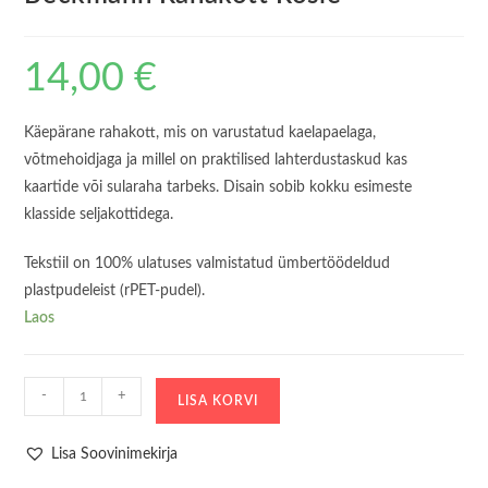
14,00
€
Käepärane rahakott, mis on varustatud kaelapaelaga,
võtmehoidjaga ja millel on praktilised lahterdustaskud kas
kaartide või sularaha tarbeks. Disain sobib kokku esimeste
klasside seljakottidega.
Tekstiil on 100% ulatuses valmistatud ümbertöödeldud
plastpudeleist (rPET-pudel).
Laos
Beckmann
-
+
LISA KORVI
Rahakott
Rosie
Lisa Soovinimekirja
kogus