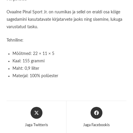
Ovaalne Pinal Sport Jr. on ruumikas ja sellel on eraldi osa kõige
sagedamini kasutatavate kirjatarvete jaoks ning sisemine, lukuga
varustatud tasku.
Tehniline:
Mõõtmed: 22 × 11 × 5
Kaal: 155 grammi
Maht: 0,9 liiter
Materjal: 100% polüester
Opens
Opens
in
in
a
a
Jaga Twitteris
Jaga Facebookis
new
new