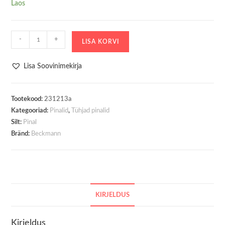
Laos
Beckmann
-
+
LISA KORVI
Ovaalne
Pinal
Lisa Soovinimekirja
Sport
Jr.
Padded
Tootekood:
231213a
Kategooriad:
Pinalid
,
Tühjad pinalid
Hearts
Silt:
Pinal
Rose
Bränd:
Beckmann
kogus
KIRJELDUS
Kirjeldus