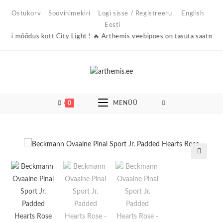
Skip
Ostukorv
Soovinimekiri
Logi sisse / Registreeru
English
to
Eesti
content
si mõõdus kott City Light ! 🔥 Arthemis veebipoes on tasuta saatmine Ee
0
MENÜÜ
🔍