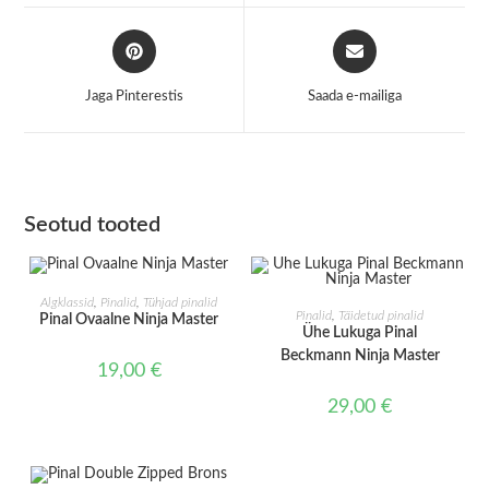
window
window
Opens
Opens
in
in
a
a
Jaga Pinterestis
Saada e-mailiga
new
new
window
window
Seotud tooted
LISA KORVI
Algklassid
,
Pinalid
,
Tühjad pinalid
LISA KORVI
Pinalid
,
Täidetud pinalid
Pinal Ovaalne Ninja Master
Ühe Lukuga Pinal
Beckmann Ninja Master
19,00
€
29,00
€