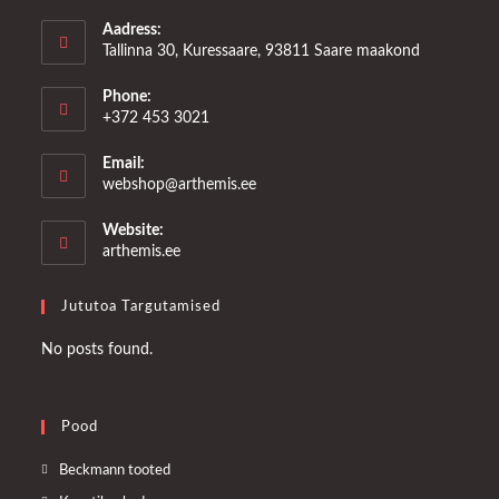
Aadress:
Tallinna 30, Kuressaare, 93811 Saare maakond
Phone:
+372 453 3021
Email:
Opens
webshop@arthemis.ee
in
your
Website:
application
arthemis.ee
Jututoa Targutamised
No posts found.
Pood
Opens
Beckmann tooted
in