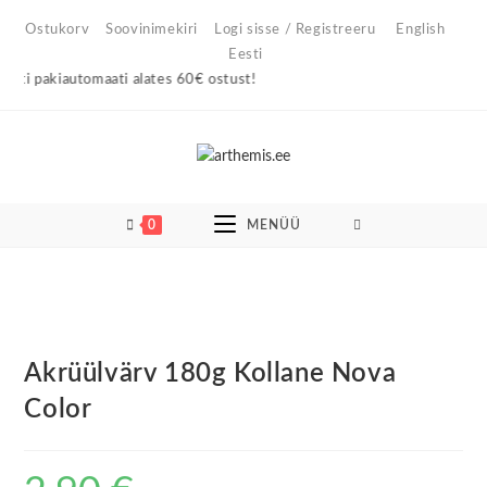
Skip
Ostukorv
Soovinimekiri
Logi sisse / Registreeru
English
to
Eesti
content
ti pakiautomaati alates 60€ ostust!
0
MENÜÜ
Akrüülvärv 180g Kollane Nova
Color