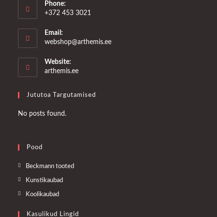
Phone:
+372 453 3021
Email:
Opens
webshop@arthemis.ee
in
your
Website:
application
arthemis.ee
Jututoa Targutamised
No posts found.
Pood
Opens
Beckmann tooted
in
Opens
Kunstikaubad
a
in
Opens
Koolikaubad
new
a
in
tab
Kasulikud Lingid
new