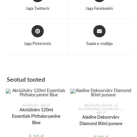
a
a
Jaga Twitteris
Jaga Facebookis
new
new
window
window
Opens
Opens
in
in
a
a
Jaga Pinterestis
Saada e-mailiga
new
new
window
window
Seotud tooted
LISA KORVI
LISA KORVI
Akrüülvärv
,
Värvid
Akrüülvärv
,
Kunsti - ja
käsitöökaubad
,
Kunstitundi ...
,
Akrüülvärv 120ml
Värvid
Essentials Phthalocyanine
Aladine Dekoorvärv
Blue
Diamond 80ml punane