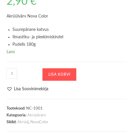
2,90
€
Akrüülvärv Nova Color
Suurepärane katvus
Ilmastiku- ja pleekimiskindel
Pudelis 180g
Laos
Akrüülvärv
LISA KORVI
180g
Kollane
Lisa Soovinimekirja
Nova
Color
kogus
Tootekood:
NC-1001
Kategooria:
Akrüülvärv
Sildid:
Akrüül
,
NovaColor