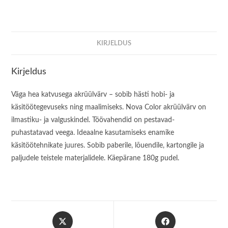
KIRJELDUS
Kirjeldus
Väga hea katvusega akrüülvärv – sobib hästi hobi- ja
käsitöötegevuseks ning maalimiseks. Nova Color akrüülvärv on
ilmastiku- ja valguskindel. Töövahendid on pestavad-
puhastatavad veega. Ideaalne kasutamiseks enamike
käsitöötehnikate juures. Sobib paberile, lõuendile, kartongile ja
paljudele teistele materjalidele. Käepärane 180g pudel.
Opens
Opens
in
in